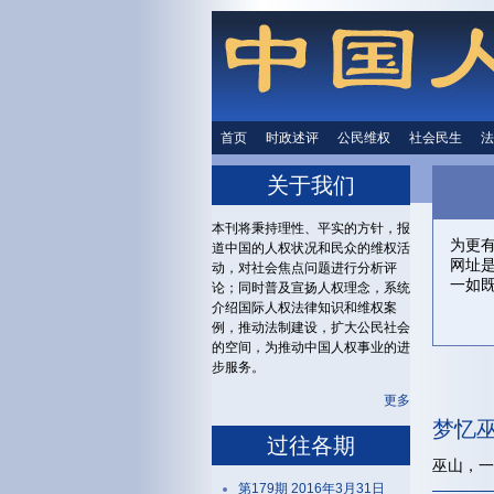
首页
时政述评
时政述评
公民维权
公民维权
社会民生
社会民生
法
关于我们
本刊将秉持理性、平实的方针，报
为更
道中国的人权状况和民众的维权活
网址
动，对社会焦点问题进行分析评
一如
论；同时普及宣扬人权理念，系统
介绍国际人权法律知识和维权案
例，推动法制建设，扩大公民社会
的空间，为推动中国人权事业的进
步服务。
更多
梦忆
过往各期
巫山，一
第179期 2016年3月31日