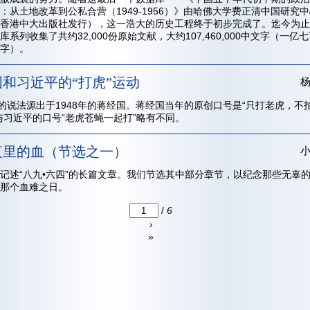
：从土地改革到公私合营（1949-1956）》由哈佛大学费正清中国研究
香港中大出版社发行），这一浩大的历史工程终于初步完成了。迄今为止
库系列收集了共约32,000份原始文献，大约107,460,000中文字（一亿
字）。
和习近平的“打虎”运动
”的说法源出于1948年的蒋经国。蒋经国当年的原创口号是“只打老虎，不
与习近平的口号“老虎苍蝇一起打”略有不同。
夜里的血（节选之一）
记述“八九•六四”的长篇文章。我们节选其中部分章节，以纪念那些无辜
那个血难之日。
/
6
›
»