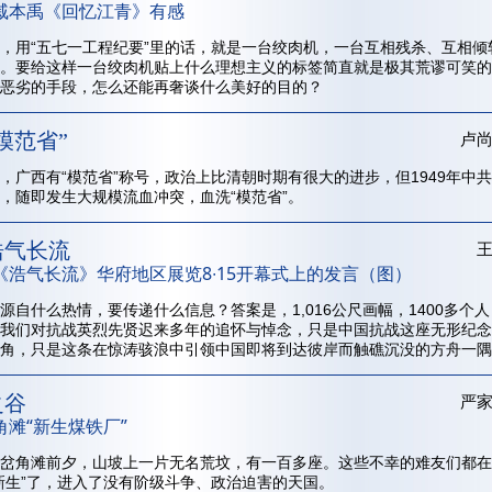
戚本禹《回忆江青》有感
，用“五七一工程纪要”里的话，就是一台绞肉机，一台互相残杀、互相倾
。要给这样一台绞肉机贴上什么理想主义的标签简直就是极其荒谬可笑的
恶劣的手段，怎么还能再奢谈什么美好的目的？
模范省”
卢
，广西有“模范省”称号，政治上比清朝时期有很大的进步，但1949年中
，随即发生大规模流血冲突，血洗“模范省”。
浩气长流
《浩气长流》华府地区展览8∙15开幕式上的发言（图）
源自什么热情，要传递什么信息？答案是，1,016公尺画幅，1400多个人
我们对抗战英烈先贤迟来多年的追怀与悼念，只是中国抗战这座无形纪念
角，只是这条在惊涛骇浪中引领中国即将到达彼岸而触礁沉没的方舟一隅
之谷
严
角滩“新生煤铁厂”
岔角滩前夕，山坡上一片无名荒坟，有一百多座。这些不幸的难友们都在
新生”了，进入了没有阶级斗争、政治迫害的天国。