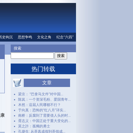
口
历史钩沉
文化之角
思想争鸣
纪念“六四”
文化之角
人权信息
纪念“六四”
搜索
热门转载
文章
梁京： “巴拿马文件”对中国...
陈岚：一个资深毛粉、爱国青年...
木然：這屆人民哪都不行？
于向真：恐怖的“红八月”详实...
王康
南桥：反腐到了需要借人头的时...
胥志义：中国正处于重大变化的...
莫之許：孤獨的勇士
孔捷生: 从弄真成假到弄假成...