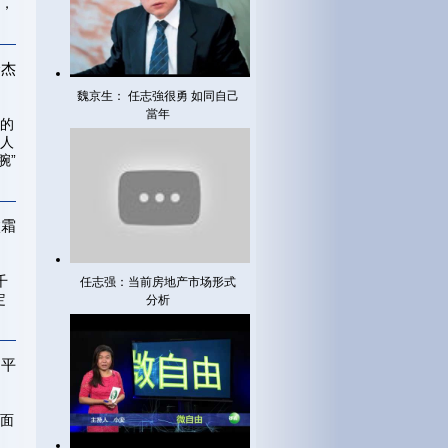
，
余杰
魏京生： 任志強很勇 如同自己
當年
的
人
腕”
傲霜
千
任志强：当前房地产市场形式
定
分析
胡平
面