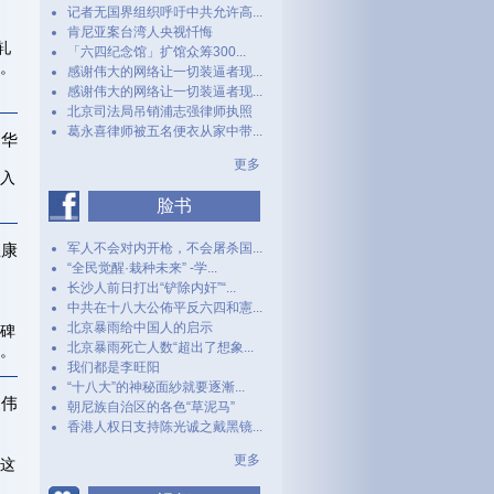
记者无国界组织呼吁中共允许高...
肯尼亚案台湾人央视忏悔
轧
「六四纪念馆」扩馆众筹300...
。
感谢伟大的网络让一切装逼者现...
感谢伟大的网络让一切装逼者现...
北京司法局吊销浦志强律师执照
葛永喜律师被五名便衣从家中带...
尚华
更多
共入
脸书
王康
军人不会对内开枪，不会屠杀国...
“全民觉醒·栽种未来” -学...
长沙人前日打出“铲除内奸”“...
中共在十八大公佈平反六四和憲...
北京暴雨给中国人的启示
碑
北京暴雨死亡人数“超出了想象...
。
我们都是李旺阳
“十八大”的神秘面紗就要逐漸...
家伟
朝尼族自治区的各色“草泥马”
香港人权日支持陈光诚之戴黑镜...
更多
这