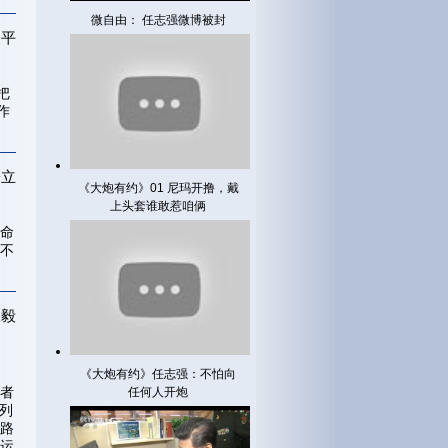
微自由： 任志强微博被封
胡平
把
作
子立
《大炮有约》01 尼玛开撸，戴
上头套谁敢惹咱俩
命
不
永毅
《大炮有约》任志强：不怕向
者
任何人开炮
系列
路
运