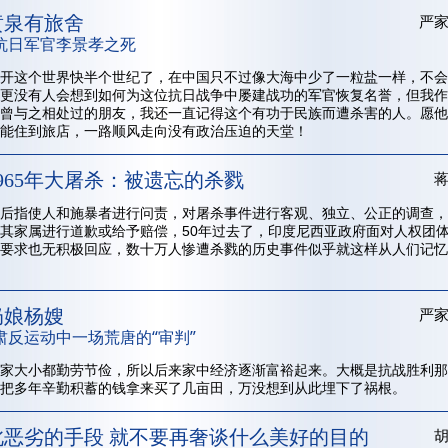
黄泉有旅舍
严
抗日军官李景孝之死
开这个世界快半个世纪了，在中国只不过像大海中少了一粒盐一样，不会
更没有人会想到如何为这位抗日战争中屡建战功的军官恢复名誉，但我作
曾与之相处过的朋友，我还一直记得这个有功于民族而遭杀害的人。愿他
能住到旅店，一路顺风走向没有政治压迫的天堂！
965年大屠杀：被遗忘的杀戮
后指使人和施暴者进行问责，对屠杀事件进行客观、独立、公正的调查，
其家属进行道歉或给予赔偿，50年过去了，印度尼西亚政府面对人权团
要求也无积极回应，数十万人惨遭杀戮的历史事件似乎就这样从人们记忆
奶娘杨嫂
严
肃反运动中一场荒唐的“审判”
家大小都勤劳节俭，所以后来家中经济逐渐富裕起来。大概是抗战胜利那
把多年辛勤积蓄的钱拿来买了几亩田，万没想到从此埋下了祸根。
此恶劣的手段 就不要再奢谈什么美好的目的