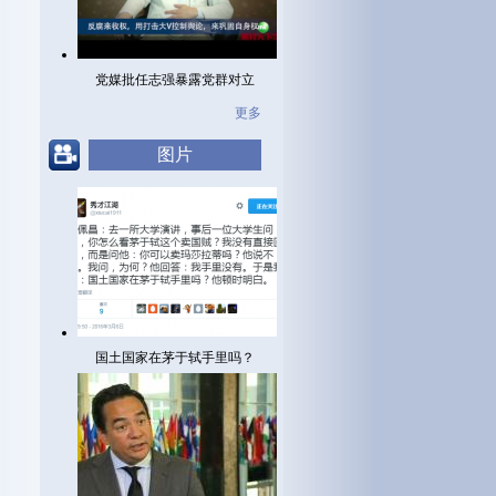
党媒批任志强暴露党群对立
更多
图片
国土国家在茅于轼手里吗？