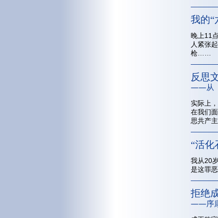
我的“
晚上11
人紧张起
枪……
反思
——从
实际上，
在我们面
思共产主
“活化
我从20
是这罪恶
拒绝
——序