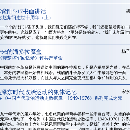
紫阳5∙17书面讲话
念赵紫阳逝世十周年（上）
一个个的“好”冲昏了头脑，我们嫌它们还好得不够，我们还指望着再加一
更好的好。这就是应了一句西方格言：“更好是好的敌人。”我们未能及时
妥协即“见好就收”。这就是我们失误之所在。
送来的潘多拉魔盒
杨
《龚楚将军回忆录》评共产革命
中国的红色革命是苏联送给中国的潘多拉魔盒，凡是赤祸蔓延之处，在革
，本分的农民都开始自相残杀。残酷的斗争激发了人性中最邪恶的一面，
生命死于战火和奴役，而且人与人之间完全变成互相斗争和利用的关系。
毛泽东时代政治运动的集体记忆
宋
在《中国当代政治运动史数据库，1949-1976》系列完成之际
九十年代末的第八年始，七名旅美的华裔学者和一些来自台湾、大陆的学
无声中启动了一个名为《中国当代政治运动史数据库，1949-1976》的
的构筑。伴随着十六年的风风雨雨和星转斗移的，是我们整整十六年的筚
腋成裘的努力。随着这最后一个数据库——《中国五十年代初中期的政治