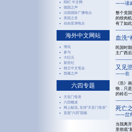
——读
BBC 中文网
德国之声
整个党国
法国国际广播电台
的绞肉机
美国之音
有了如此
自由亚洲电台
海外中文网站
血洗“
博讯
民国时期
参与
主广西后
大纪元
新世纪
又见
独立中文笔会
——在
西藏之声
《浩》画
六四专题
物，只是
的砖石一
天安门母亲
六四概述
死亡
网上献花, 支持"天安门母亲"
直面“六四”国殇
——岔
当我离开
里彻底“