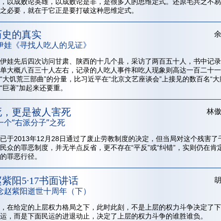
，以成败论英雄，以成败论是非，是很多人的思维定式。还原毛共之不易
之必要，就在于它正是要打破这种思维定式。
历史的真实
伊娃《寻找人吃人的见证》
伊娃先后四次访问甘肃、陕西的十几个县，采访了两百五十人，书中记录
单大概八百三十人左右，记录的人吃人事件和吃人现象则高达一百二十一
“大饥荒三部曲”的分量，比习近平在“北京文艺座谈会”上接见的数百名“大
“巨著”加起来还要重。
死，更是被人害死
林
一个“右派分子”之死
已于2013年12月28日通过了废止劳教制度的决定，但当局对这个残害了
民众的罪恶制度，并无半点反省，更不存在“平反”或“纠错”，实则仍在肯
的罪恶行径。
紫阳5∙17书面讲话
念赵紫阳逝世十周年（下）
，在给定的上层权力格局之下，此时此刻，不是上层的权力斗争决定了下
运，而是下面民运的进退动止，决定了上层的权力斗争的谁胜谁负。