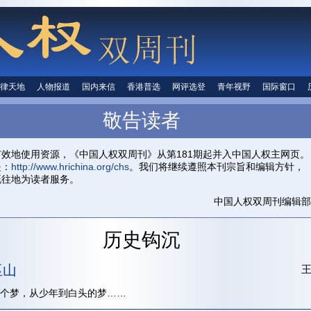
律天地
法律天地
人物报道
人物报道
国内来信
国内来信
香港普选
香港普选
网评选登
网评选登
青年视野
青年视野
国际窗口
国际窗
人权信息
敬告读者
首页
关于我们
投稿信箱
中国人权
有效地使用资源，《中国人权双周刊》从第181期起并入中国人权主网页。
是：
http://www.hrichina.org/chs
。我们将继续遵照本刊宗旨和编辑方针，
既往地为读者服务。
中国人权双周刊编辑部
历史钩沉
巫山
个梦，从少年到白头的梦……