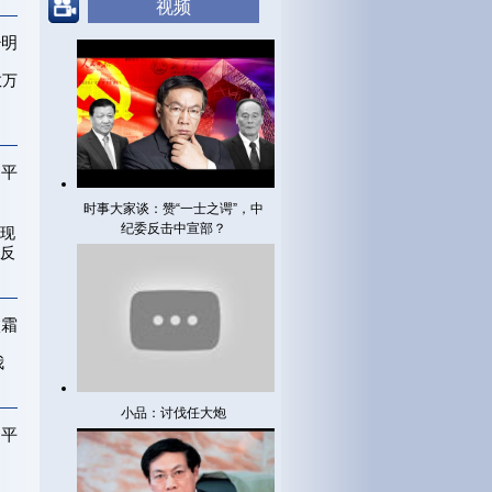
视频
少明
数万
胡平
时事大家谈：赞“一士之谔”，中
纪委反击中宣部？
现
反
傲霜
我
小品：讨伐任大炮
胡平