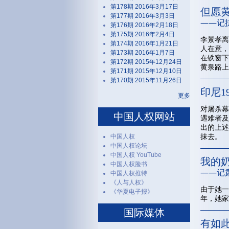
第178期 2016年3月17日
但愿
第177期 2016年3月3日
——记
第176期 2016年2月18日
第175期 2016年2月4日
李景孝离
第174期 2016年1月21日
人在意，
第173期 2016年1月7日
在铁窗下
第172期 2015年12月24日
黄泉路上
第171期 2015年12月10日
第170期 2015年11月26日
印尼1
更多
对屠杀幕
中国人权网站
遇难者及
出的上述
抹去。
中国人权
中国人权论坛
中国人权 YouTube
我的
中国人权脸书
——记
中国人权推特
《人与人权》
由于她一
《华夏电子报》
年，她家
国际媒体
有如