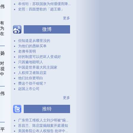
牟传珩：苏联国旗为何缓缓而降...
家伟
史照：四面楚歌的「趙王爺」
更多
有
为
微博
在
但知道是从哪里没的
为他们的愚昧买单
老佛爷英明
蒋扬
好的制度可以把坏人变成好
只因遍地聪明人
对
中国是世界最大民主国家
体提
人权捍卫者陈启棠
中
他们比你更明白
费这个劲干啥呢？
赵国上市公司
家伟
更多
推特
广东劳工维权人士刘少明被“煽...
苏昌兰、陈启棠煽颠案开庭通知
胡平
美国务院公布人权报告 批评中...