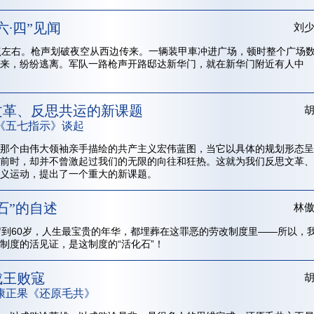
六∙四”见闻
刘
点左右。枪声划破夜空从西边传来。一辆装甲車冲进广场，顿时整个广场
来，纷纷逃离。军队一路枪声开路邸达新华门，就在新华门附近有人中
文革、反思共运的新课题
《五七指示》谈起
那个由伟大领袖亲手描绘的共产主义宏伟蓝图，当它以具体的规划形态呈
前时，却并不曾激起过我们的无限的向往和狂热。这就为我们反思文革、
义运动，提出了一个重大的新课题。
石”的自述
林
岁到60岁，人生最宝贵的年华，都埋葬在这罪恶的劳改制度里——所以，
制度的活见证，是这制度的“活化石”！
成王败寇
康正果《还原毛共》