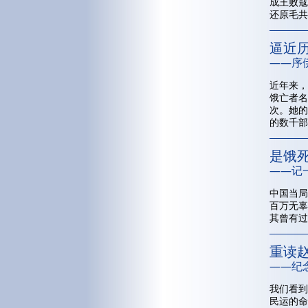
成王败寇
还原毛共
逼近
——序
近年来，
饿亡者名
次。她的
的数千部
是饿
——记
中国当局
百万无辜
其曾有过
重读赵
——纪
我们看到
民运的命