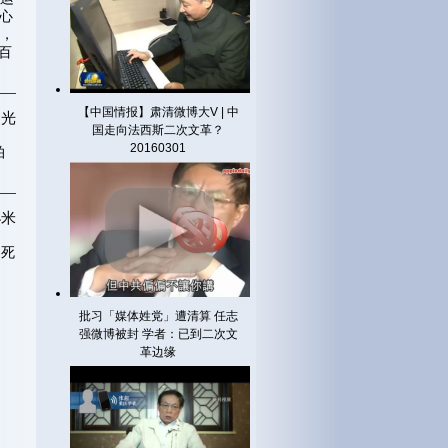
中心
，
七百
【中国情报】肃清微博大V | 中
杨光
国走向法西斯二次文革？
20160301
拍
小米
的死
批习「媒体姓党」遭清算 任志
强微博被封 学者：已到二次文
革边缘