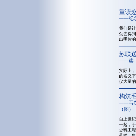
重读赵
——纪
我们是让
劲去得到
出明智的
苏联
——读
实际上，
的名义下
仅大量的
构筑
——写
（图）
自上世纪
一起，于
史料工程
蓝缕、集