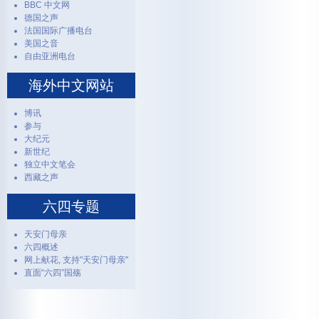
BBC 中文网
德国之声
法国国际广播电台
美国之音
自由亚洲电台
海外中文网站
博讯
参与
大纪元
新世纪
独立中文笔会
西藏之声
六四专题
天安门母亲
六四概述
网上献花, 支持"天安门母亲"
直面“六四”国殇