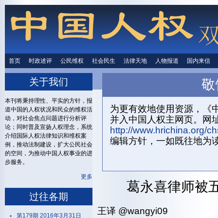
首页
时政述评
时政述评
公民维权
公民维权
社会民生
社会民生
法律天地
法律天地
人物报道
人物报道
国内来信
国内来
关于我们
敬
首页
关
本刊将秉持理性、平实的方针，报
为更有效地使用资源，《中
道中国的人权状况和民众的维权活
并入中国人权主网页。网
动，对社会焦点问题进行分析评
论；同时普及宣扬人权理念，系统
http://www.hrichina.org/ch
介绍国际人权法律知识和维权案
编辑方针，一如既往地为
例，推动法制建设，扩大公民社会
的空间，为推动中国人权事业的进
步服务。
更多
葛永喜律师被
过往各期
王译 ‏@wangyi09
第179期 2016年3月31日