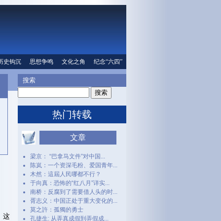
口
历史钩沉
文化之角
思想争鸣
纪念“六四”
文化之角
人权信息
纪念“六四”
搜索
热门转载
文章
梁京： “巴拿马文件”对中国...
陈岚：一个资深毛粉、爱国青年...
木然：這屆人民哪都不行？
于向真：恐怖的“红八月”详实...
南桥：反腐到了需要借人头的时...
胥志义：中国正处于重大变化的...
莫之許：孤獨的勇士
，这
孔捷生: 从弄真成假到弄假成...