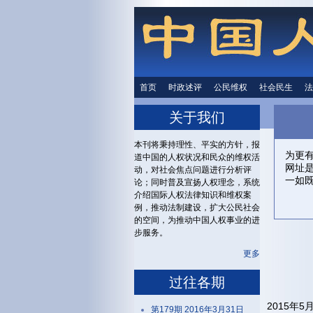
首页
时政述评
时政述评
公民维权
公民维权
社会民生
社会民生
法
关于我们
本刊将秉持理性、平实的方针，报
为更
道中国的人权状况和民众的维权活
网址
动，对社会焦点问题进行分析评
一如
论；同时普及宣扬人权理念，系统
介绍国际人权法律知识和维权案
例，推动法制建设，扩大公民社会
的空间，为推动中国人权事业的进
步服务。
更多
过往各期
2015年
第179期 2016年3月31日