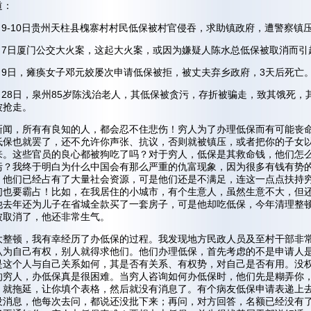
道：
3月9-10日贵州天柱县槐寨村村民低保被村官侵吞，求助镇政府，遭警察镇
6月7日厦门公交大火案，这起大火案，或因为嫌疑人陈水总低保被取消而引
5月9日，瘫痪女子邓元姣屡次申请低保被拒，被丈夫弃乡政府，3天后死亡
6月28日，泉州85岁陈浅治老人，其低保被贪污，存折被骗走，致其饿死，
被抢走。
新闻，所有有良知的人，都会忍不住悲伤！穷人为了办理低保而有可能丧
低保也就罢了，还不允许你声张、抗议，否则就被镇压，或者把你的子女
来。这些官员的良心都被狗吃了吗？对于穷人，低保是其救命钱，他们怎
污？我终于明白为什么中国会有那么严重的仇富现象，因为很多有钱有势
，他们已经占有了大量社会资源，可是他们还是不满足，连这一点点扶持
们也要霸占！比如，在我居住的小城市，有个生意人，虽然生意不大，但
他去年还为儿子在省城全款买了一套房子，可是他却吃低保，今年清理整
被取消了，他还非常生气。
大整顿，我有幸经历了办低保的过程。我发现地方民政人员及至村干部非
认为自己有权，别人就得求他们。他们办理低保，首先考虑的不是申请人
是这个人与自己关系如何，其是否有关系、有权势，对自己是否有用。没
的穷人，办低保真是很困难。当穷人咨询如何办低保时，他们先是糊弄你
，就拖延，让你填个表格，然后就没有消息了。有个病友低保申请表递上
没消息，他每次去问，都说还没批下来；再问，对方回答，名额已经没有