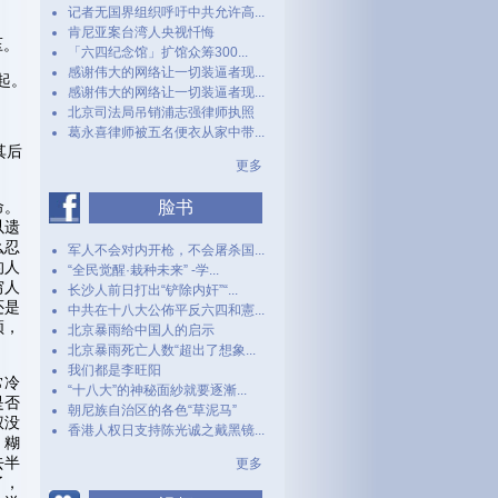
记者无国界组织呼吁中共允许高...
肯尼亚案台湾人央视忏悔
压。
「六四纪念馆」扩馆众筹300...
感谢伟大的网络让一切装逼者现...
起。
感谢伟大的网络让一切装逼者现...
北京司法局吊销浦志强律师执照
。
葛永喜律师被五名便衣从家中带...
其后
更多
命。
脸书
以遗
么忍
军人不会对内开枪，不会屠杀国...
的人
“全民觉醒·栽种未来” -学...
穷人
长沙人前日打出“铲除内奸”“...
还是
中共在十八大公佈平反六四和憲...
顿，
北京暴雨给中国人的启示
北京暴雨死亡人数“超出了想象...
我们都是李旺阳
常冷
“十八大”的神秘面紗就要逐漸...
是否
朝尼族自治区的各色“草泥马”
权没
香港人权日支持陈光诚之戴黑镜...
，糊
去半
更多
了，