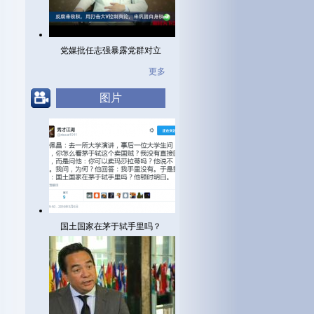
党媒批任志强暴露党群对立
更多
图片
国土国家在茅于轼手里吗？