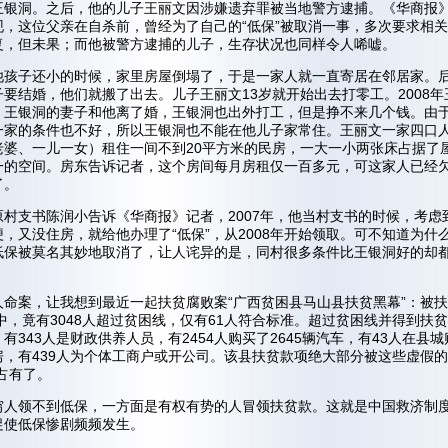
王银洞。之后，他的儿子王丽文因涉嫌遗弃罪被当地警方逮捕。《华商报
现，这位父亲在自杀前，曾经为了自己的“低保”被取消一事，多次要求相
复，但未果；而他被警方逮捕的儿子，生存状况也同样令人唏嘘。
他孩子还小的时候，家里房屋倒塌了，于是一家人就一直寄居在邻居家。
要结婚，他们就搬了出去。儿子王丽文13岁就开始出去打零工。2008年
，王银洞的妻子和他离了婚，王银洞也出外打工，但是挣不来几个钱。由
一家的条件也不好，所以王银洞也不能在他儿子家常住。王丽文一家四口
老婆、一儿一女）租住一间不到20平方米的民房，一大一小两张床占据了
一的空间。房东告诉记者，这个房间每月房租仅一百多元，可这家人已经
了。
原村支书陈润小告诉《华商报》记者，2007年，他当村支书的时候，考虑
，又没住房，就给他办理了“低保”，从2008年开始领取。可不知道为什
低保被莫名其妙地取消了，让人诧异的是，同村很多条件比王银洞好的却
人命案，让我想到最近一起扶贫腐败案“广西贫困县马山县扶贫黑幕”：被
人中，竟有3048人超过贫困线，仅有61人符合标准。超过贫困线并得到扶
有343人是财政供养人员，有2454人购买了2645辆汽车，有43人在县城
房，有439人为个体工商户或开公司。该县扶贫款项绝大部分被这些虚假的
占有了。
穷人领不到低保，一方面是有权有势的人冒领扶贫款。这就是中国救济制
促使低保惨剧频频发生。