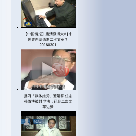
【中国情报】肃清微博大V | 中
国走向法西斯二次文革？
20160301
批习「媒体姓党」遭清算 任志
强微博被封 学者：已到二次文
革边缘