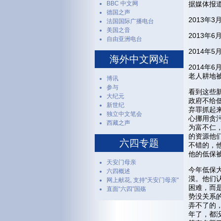
BBC 中文网
据媒体报
德国之声
2013年
法国国际广播电台
美国之音
2013年
自由亚洲电台
2014年
海外中文网站
2014年
老人耕地
博讯
参与
看到这些
大纪元
政府不给
新世纪
弃罪抓起
独立中文笔会
心挪用贪
西藏之声
为富不仁
的资源他
六四专题
不错的，
他的低保
天安门母亲
今年低保
六四概述
漠。他们
网上献花, 支持"天安门母亲"
困难，而
直面“六四”国殇
势没关系
弄不了的
年了，都