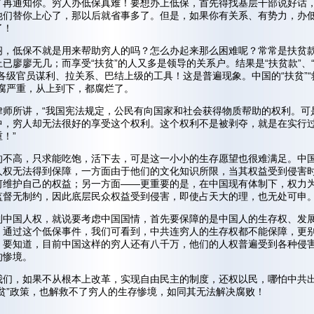
了再通知你。穷人办低保真难！要想办上低保，首先得找基层干部说好话
他们替你上心了，那以后就省事多了。但是，如果你有关系、有势力，办
了！
闷，低保不就是用来帮助穷人的吗？怎么办起来那么困难呢？常常是扶贫
已廖廖无几；而享受“扶贫”的人又多是领导的关系户。结果是“扶贫款”、
各级官员谋利、拉关系、巴结上级的工具！这是普遍现象。中国的“扶贫”“
贪腐严重，从上到下，都腐烂了。
律师所讲，“我国宪法规定，公民有向国家和社会获得物质帮助的权利。可
中，穷人却无法很好的享受这个权利。这个权利不是被剥夺，就是在实行
！”
的不高，只求能吃饱，活下去，可是这一小小的生存愿望也很难满足。中
人权无法得到保障，一方面由于他们的文化知识所限，当其权益受到侵害
何维护自己的权益；另一方面——更重要的是，在中国现有体制下，权力
监督无制约，因此底层民众权益受到侵害，即使占天大的理，也无处可申
到中国人权，就说要考虑中国国情，首先要保障的是中国人的生存权、发
，通过这个低保事件，我们可看到，中共连穷人的生存权都不能保障，更
。要知道，目前中国这样的穷人还有八千万，他们的人权普遍受到各种侵
的惨境。
我们，如果不从根本上改革，实现自由民主的制度，还权以民，哪怕中共
扶贫”政策，也解救不了穷人的生存惨境，如同其无法解决腐败！