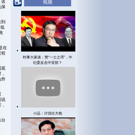
，送
视频
低保
款到
“低
救
是在
过程
时事大家谈：赞“一士之谔”，中
纪委反击中宣部？
国底
时，
为所
。
展
别说
害，
小品：讨伐任大炮
出台