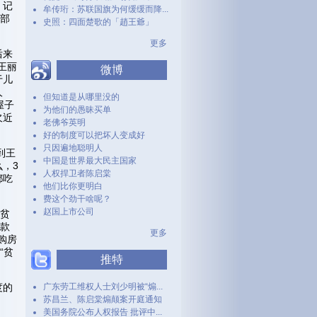
》记
牟传珩：苏联国旗为何缓缓而降...
关部
史照：四面楚歌的「趙王爺」
更多
后来
王丽
微博
于儿
人
但知道是从哪里没的
屋子
为他们的愚昧买单
欠近
老佛爷英明
好的制度可以把坏人变成好
只因遍地聪明人
到王
中国是世界最大民主国家
么，3
人权捍卫者陈启棠
都吃
他们比你更明白
费这个劲干啥呢？
赵国上市公司
扶贫
贫款
更多
购房
“贫
推特
度的
广东劳工维权人士刘少明被“煽...
苏昌兰、陈启棠煽颠案开庭通知
美国务院公布人权报告 批评中...