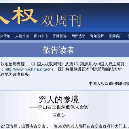
律天地
法律天地
人物报道
人物报道
国内来信
国内来信
香港普选
香港普选
网评选登
网评选登
青年视野
青年视野
国际窗口
国际窗
人权信息
敬告读者
首页
关于我们
投稿信箱
中国人权
有效地使用资源，《中国人权双周刊》从第181期起并入中国人权主网页。
是：
http://www.hrichina.org/chs
。我们将继续遵照本刊宗旨和编辑方针，
既往地为读者服务。
中国人权双周刊编辑部
穷人的惨境
——评山西王银洞低保人命案
两点心
5月27日清晨，山西省古交市，一位60岁的老人吊死在古交市政府的大门上