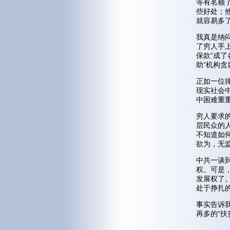
等有名额
些好处；
就容易多
我真是纳
了穷人手上
保款”成了
助”机构
正如一位
现实社会
中困难重重
穷人要求
层民众的
不知道如
欲为，无
中共一谈
权。可是
发展权了
处于挣扎
事实告诉
再多的“