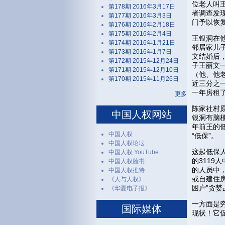
位老人叫
第178期 2016年3月17日
者调查发
第177期 2016年3月3日
门予以恢
第176期 2016年2月18日
第175期 2016年2月4日
王银洞在
第174期 2016年1月21日
邻居家儿子
第173期 2016年1月7日
文结婚后
第172期 2015年12月24日
子王丽文
第171期 2015年12月10日
（他、他
第170期 2015年11月26日
近三分之
一年房租
更多
陈家社村
中国人权网站
银洞有脑梗
年前王的
中国人权
“低保”。
中国人权论坛
这起低保
中国人权 YouTube
的3119
中国人权脸书
的人员中，
中国人权推特
或自建住
《人与人权》
困户”贪婪
《华夏电子报》
一方面是
国际媒体
现状！它