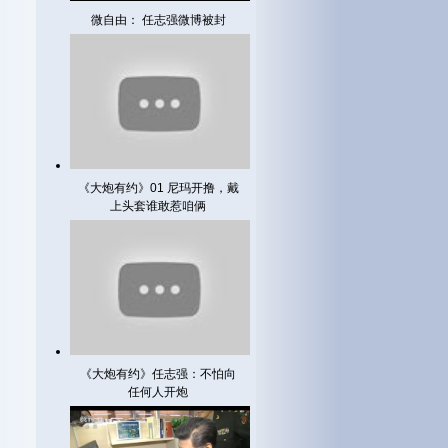
微自由： 任志强微博被封
《大炮有约》01 尼玛开撸，戴
上头套谁敢惹咱俩
《大炮有约》任志强：不怕向
任何人开炮