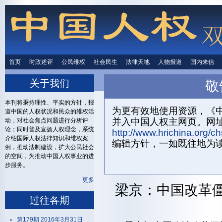
首页
时政述评
时政述评
公民维权
公民维权
社会民生
社会民生
法律天地
法律天地
人物报道
人物报道
国内来信
国内来
关于我们
敬
首页
关
本刊将秉持理性、平实的方针，报
为更有效地使用资源，《中
道中国的人权状况和民众的维权活
并入中国人权主网页。网
动，对社会焦点问题进行分析评
论；同时普及宣扬人权理念，系统
http://www.hrichina.org/ch
介绍国际人权法律知识和维权案
编辑方针，一如既往地为
例，推动法制建设，扩大公民社会
的空间，为推动中国人权事业的进
步服务。
更多
梁京：中国改革
过往各期
第179期 2016年3月31日