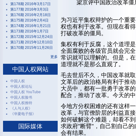
梁京评中国政治改革僵
第178期 2016年3月17日
第177期 2016年3月3日
第176期 2016年2月18日
为习近平集权辩护的一个重要
第175期 2016年2月4日
权也有利于改革。但现在看得
第174期 2016年1月21日
第173期 2016年1月7日
打破改革的僵局。
第172期 2015年12月24日
第171期 2015年12月10日
集权有利于反腐，这个道理是
第170期 2015年11月26日
全面腐败的各级官员就会完全
常识就可以理解的。但是，在
更多
道理就不是那么直观了。
中国人权网站
毛去世后不久，中国改革就取
文革后的政治格局有利于推动
中国人权
中国人权论坛
大员中，都有一批勇于改革的
中国人权 YouTube
配合，推动了改革。今天的中
中国人权脸书
中国人权推特
令地方分权困难的还有这样一
《人与人权》
改革，与官僚阶层的利益直接
《华夏电子报》
如何破解这个难题，却看不到
国际媒体
求政府"断臂"，自己割自己
会有结果。