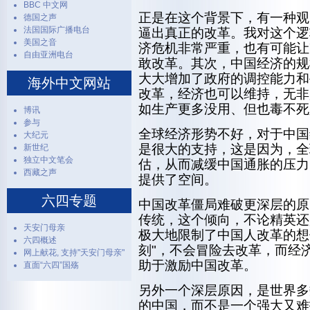
BBC 中文网
正是在这个背景下，有一种观
德国之声
法国国际广播电台
逼出真正的改革。我对这个逻
美国之音
济危机非常严重，也有可能让
自由亚洲电台
敢改革。其次，中国经济的规
大大增加了政府的调控能力和
海外中文网站
改革，经济也可以维持，无非
如生产更多没用、但也毒不死
博讯
参与
全球经济形势不好，对于中国
大纪元
是很大的支持，这是因为，全
新世纪
独立中文笔会
估，从而减缓中国通胀的压力
西藏之声
提供了空间。
六四专题
中国改革僵局难破更深层的原
传统，这个倾向，不论精英还
天安门母亲
极大地限制了中国人改革的想
六四概述
刻"，不会冒险去改革，而经
网上献花, 支持"天安门母亲"
助于激励中国改革。
直面“六四”国殇
另外一个深层原因，是世界多
的中国，而不是一个强大又难