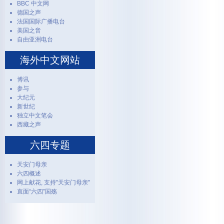
BBC 中文网
德国之声
法国国际广播电台
美国之音
自由亚洲电台
海外中文网站
博讯
参与
大纪元
新世纪
独立中文笔会
西藏之声
六四专题
天安门母亲
六四概述
网上献花, 支持"天安门母亲"
直面“六四”国殇