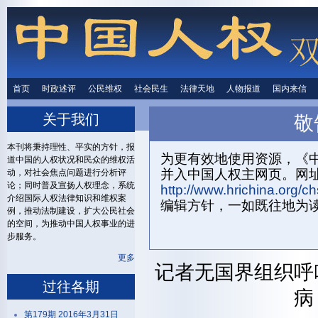
首页
时政述评
时政述评
公民维权
公民维权
社会民生
社会民生
法律天地
法律天地
人物报道
人物报道
国内来信
国内来
关于我们
敬
首页
关
本刊将秉持理性、平实的方针，报
为更有效地使用资源，《中
道中国的人权状况和民众的维权活
并入中国人权主网页。网
动，对社会焦点问题进行分析评
论；同时普及宣扬人权理念，系统
http://www.hrichina.org/ch
介绍国际人权法律知识和维权案
编辑方针，一如既往地为
例，推动法制建设，扩大公民社会
的空间，为推动中国人权事业的进
步服务。
更多
记者无国界组织呼
过往各期
病
第179期 2016年3月31日