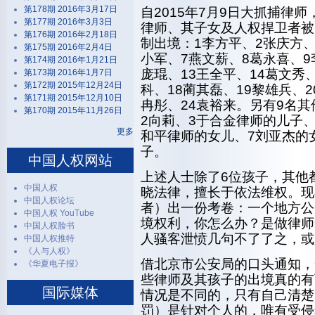
第178期 2016年3月17日
自2015年7月9日大抓捕律师，
第177期 2016年3月3日
律师、其子女及人权捍卫者被
第176期 2016年2月18日
制出境：1李方平、2张庆方、
第175期 2016年2月4日
小军、7燕文薪、8葛永喜、9
第174期 2016年1月21日
庞琨、13王全平、14葛文秀、
第173期 2016年1月7日
第172期 2015年12月24日
科、18蔺其磊、19黎雄兵、2
第171期 2015年12月10日
冉彤、24袁裕来。另有9名
第170期 2015年11月26日
2向莉、3于合金律师的儿子、
更多
和平律师的女儿、7刘亚杰的
子。
中国人权网站
上述人士除了6位孩子，其他
中国人权
晓法律，擅长于依法维权。现
中国人权论坛
者）出一份考卷：一个地方公
中国人权 YouTube
境权利，你怎么办？是做律师
中国人权脸书
人骚客泄愤几句不了了之，或
中国人权推特
《人与人权》
借北京市公安局的口头通知，
《华夏电子报》
些律师及其孩子的出境真的有
国际媒体
情况是不同的，只有自己清楚
罚）是针对个人的，唯有受侵