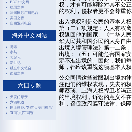
BBC 中文网
权，才有可能解除对其不公正
德国之声
的权利，侵权者更不会尊重你
法国国际广播电台
美国之音
出入境权利是公民的基本人权
自由亚洲电台
第（二）项规定：人人有权离
权返回他的国家。《中华人民
海外中文网站
华人民共和国公民的人身自由
出境入境管理法》第十二条，
博讯
参与
出境：（五）可能危害国家安
大纪元
定不准出境的。因此，我们每
新世纪
师，都应该重视这项基本人权
独立中文笔会
西藏之声
公众同情这些被限制出境的律
注他们的维权表现，失去的权
六四专题
师蔡瑛、上海人权捍卫者冯正
的出境权利，诉讼的意义不在
天安门母亲
六四概述
利，督促政府遵守法律、保障
网上献花, 支持"天安门母亲"
直面“六四”国殇