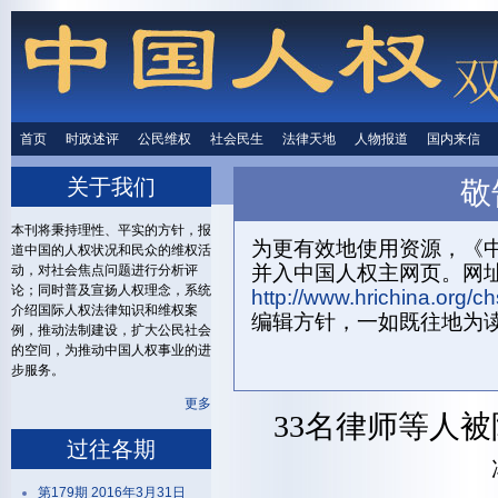
首页
时政述评
时政述评
公民维权
公民维权
社会民生
社会民生
法律天地
法律天地
人物报道
人物报道
国内来信
国内来
关于我们
敬
首页
关
本刊将秉持理性、平实的方针，报
为更有效地使用资源，《中
道中国的人权状况和民众的维权活
并入中国人权主网页。网
动，对社会焦点问题进行分析评
论；同时普及宣扬人权理念，系统
http://www.hrichina.org/ch
介绍国际人权法律知识和维权案
编辑方针，一如既往地为
例，推动法制建设，扩大公民社会
的空间，为推动中国人权事业的进
步服务。
更多
33名律师等人
过往各期
第179期 2016年3月31日