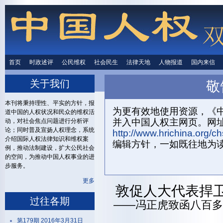
首页
时政述评
时政述评
公民维权
公民维权
社会民生
社会民生
法律天地
法律天地
人物报道
人物报道
国内来信
国内来
关于我们
敬
首页
关
本刊将秉持理性、平实的方针，报
为更有效地使用资源，《中
道中国的人权状况和民众的维权活
并入中国人权主网页。网
动，对社会焦点问题进行分析评
论；同时普及宣扬人权理念，系统
http://www.hrichina.org/ch
介绍国际人权法律知识和维权案
编辑方针，一如既往地为
例，推动法制建设，扩大公民社会
的空间，为推动中国人权事业的进
步服务。
更多
敦促人大代表捍
过往各期
——冯正虎致函八百多
第179期 2016年3月31日