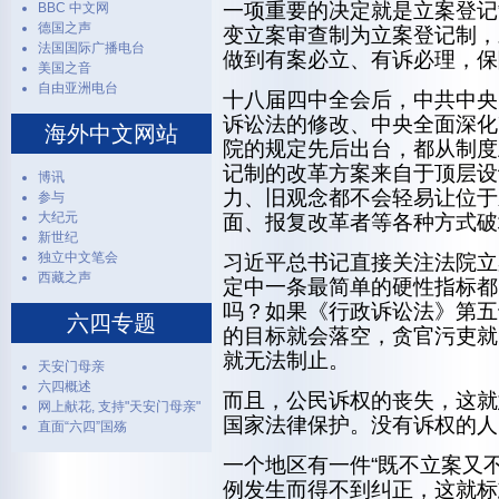
一项重要的决定就是立案登记
BBC 中文网
德国之声
变立案审查制为立案登记制，
法国国际广播电台
做到有案必立、有诉必理，保
美国之音
自由亚洲电台
十八届四中全会后，中共中央
诉讼法的修改、中央全面深化
海外中文网站
院的规定先后出台，都从制度
记制的改革方案来自于顶层设
博讯
力、旧观念都不会轻易让位于
参与
大纪元
面、报复改革者等各种方式破
新世纪
独立中文笔会
习近平总书记直接关注法院立
西藏之声
定中一条最简单的硬性指标都
吗？如果《行政诉讼法》第五
六四专题
的目标就会落空，贪官污吏就
就无法制止。
天安门母亲
六四概述
而且，公民诉权的丧失，这就
网上献花, 支持"天安门母亲"
国家法律保护。没有诉权的人
直面“六四”国殇
一个地区有一件“既不立案又
例发生而得不到纠正，这就标