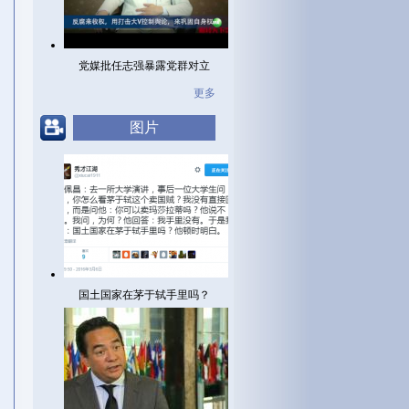
党媒批任志强暴露党群对立
更多
图片
国土国家在茅于轼手里吗？