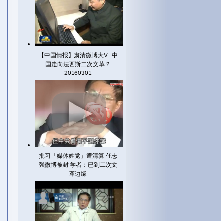
【中国情报】肃清微博大V | 中
国走向法西斯二次文革？
20160301
批习「媒体姓党」遭清算 任志
强微博被封 学者：已到二次文
革边缘