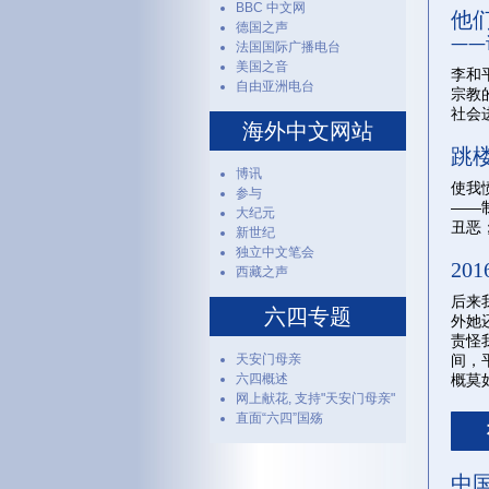
BBC 中文网
他
德国之声
——
法国国际广播电台
美国之音
李和
自由亚洲电台
宗教
社会
海外中文网站
跳
博讯
使我
参与
——
大纪元
丑恶
新世纪
独立中文笔会
20
西藏之声
后来
六四专题
外她
责怪
间，
天安门母亲
概莫
六四概述
网上献花, 支持"天安门母亲"
直面“六四”国殇
中