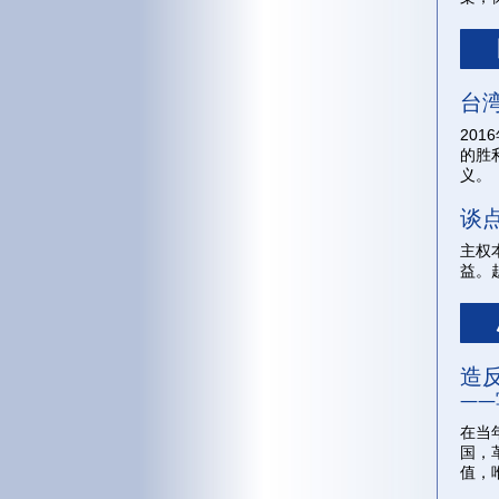
台
20
的胜
义。
谈
主权
益。
造
——
在当
国，
值，