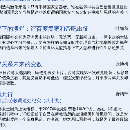
制造与激化矛盾？只有手持国家公器者。谁在破坏中共自己信誓旦旦提出
法治国理念？当然是这些以所谓的国家安全名义制造事端与冤狱的有关当
管下的溃烂：评百度卖吧和帝吧出征
叶知秋
被国际社会誉为亚洲民主的灯塔，无选票、无新闻自由、一党专政的大陆
只有虚心学习的份儿，要有怎样的无知无耻才会理直气壮地翻墙攻击民主
自由选举出来的领导人？简直比太监指导正常人怎样进行性生活还要荒
岸关系未来的变数
张博树
16日台湾大选揭晓，民进党再次上台，台湾实现第三次政党轮替，从彰显
价值角度看，其意义自然不可低估，但这次蓝绿易位，对未来两岸关系却
更多变数。
虚此行
野靖环
北京劳教调遣处纪实（八十九）
环女士因为上访维权，于2007年被处以劳教1年9个月。她在《不虚此
这部书稿中，详细记述了自己在劳教场所的血泪经历和所见所闻，这是对
劳教制度的一个亲身见证。作者说，她之所以写此书，就是为了最终废除
制度。