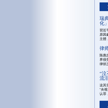
瑞
化
習近
原因
主體
律
陈惠
界很
律状
“
流
这其
“央
认罪