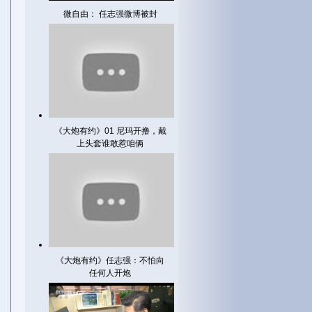
微自由： 任志强微博被封
《大炮有约》01 尼玛开撸，戴
上头套谁敢惹咱俩
《大炮有约》任志强：不怕向
任何人开炮