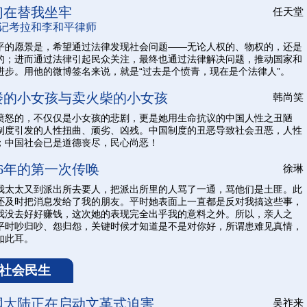
们在替我坐牢
任天堂
记考拉和李和平律师
平的愿景是，希望通过法律发现社会问题——无论人权的、物权的，还是
的；进而通过法律引起民众关注，最终也通过法律解决问题，推动国家和
进步。用他的微博签名来说，就是“过去是个愤青，现在是个法律人”。
楼的小女孩与卖火柴的小女孩
韩尚笑
愤怒的，不仅仅是小女孩的悲剧，更是她用生命抗议的中国人性之丑陋
制度引发的人性扭曲、顽劣、凶残。中国制度的丑恶导致社会丑恶，人性
；中国社会已是道德丧尽，民心尚恶！
16年的第一次传唤
徐琳
我太太又到派出所去要人，把派出所里的人骂了一通，骂他们是土匪。此
还及时把消息发给了我的朋友。平时她表面上一直都是反对我搞这些事，
我没去好好赚钱，这次她的表现完全出乎我的意料之外。所以，亲人之
平时吵归吵、怨归怨，关键时候才知道是不是对你好，所谓患难见真情，
如此耳。
社会民生
国大陆正在启动文革式迫害
吴祚来