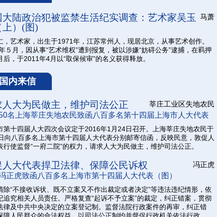
国大陆政治犯被监禁生活纪实调查：艺术家吴玉
马萧
上）(图)
仁，艺术家，出生于1971年，江苏常州人，现居北京，从事艺术创作。
10年５月，因从事“艺术维权”遭到报复，被以涉嫌“妨碍公务”逮捕，在羁押
月后，于2011年4月以“取保候审”的名义获得释放。
国内来信
求人大为民做主，维护司法公正
莘庄工业区失地农民
50名上海莘庄失地农民致函八百多名第十四届上海市人大代表
市第十四届人大四次会议定于2016年1月24日召开。上海莘庄失地农民于
8日向八百多名上海市第十四届人大代表分别邮寄信函，反映民意，敦促人
表行使监督“一府二院”的权力，请求人大为民做主，维护司法公正。
促人大代表捍卫法律、保障公民诉权
冯正虎
冯正虎致函八百多名上海市第十四届人大代表（图）
清除“不接收诉状、既不立案又不作出裁定或者决定”等违法违纪情形，依
纪追究相关人员责任。严格复查“起诉不予立案”的裁定，纠正错案，贯彻
法律及中共中央决定的立案登记制。监督法院行政案件的再审，纠正错
保障人民群众的合法权益，以司法公正制约并督促行政机关依法行政。