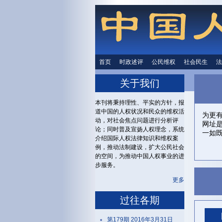
首页
时政述评
时政述评
公民维权
公民维权
社会民生
社会民生
法
关于我们
本刊将秉持理性、平实的方针，报
道中国的人权状况和民众的维权活
为更
动，对社会焦点问题进行分析评
网址
论；同时普及宣扬人权理念，系统
一如
介绍国际人权法律知识和维权案
例，推动法制建设，扩大公民社会
的空间，为推动中国人权事业的进
步服务。
更多
过往各期
第179期 2016年3月31日