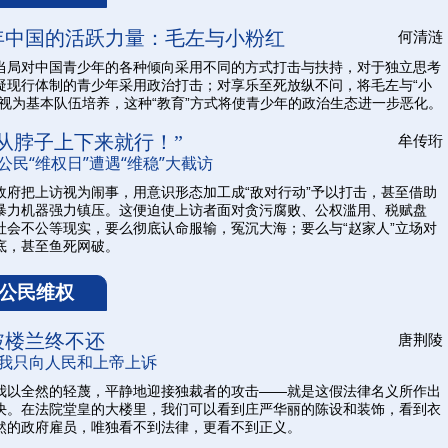
年中国的活跃力量：毛左与小粉红
何清涟
当局对中国青少年的各种倾向采用不同的方式打击与扶持，对于独立思考
疑现行体制的青少年采用政治打击；对享乐至死放纵不问，将毛左与“小
”视为基本队伍培养，这种“教育”方式将使青少年的政治生态进一步恶化。
你从脖子上下来就行！”
牟传珩
公民“维权日”遭遇“维稳”大截访
政府把上访视为闹事，用意识形态加工成“敌对行动”予以打击，甚至借助
暴力机器强力镇压。这便迫使上访者面对贪污腐败、公权滥用、税赋盘
社会不公等现实，要么彻底认命服输，冤沉大海；要么与“赵家人”立场对
底，甚至鱼死网破。
公民维权
破楼兰终不还
唐荆陵
我只向人民和上帝上诉
我以全然的轻蔑，平静地迎接独裁者的攻击——就是这假法律名义所作出
决。在法院堂皇的大楼里，我们可以看到庄严华丽的陈设和装饰，看到衣
然的政府雇员，唯独看不到法律，更看不到正义。