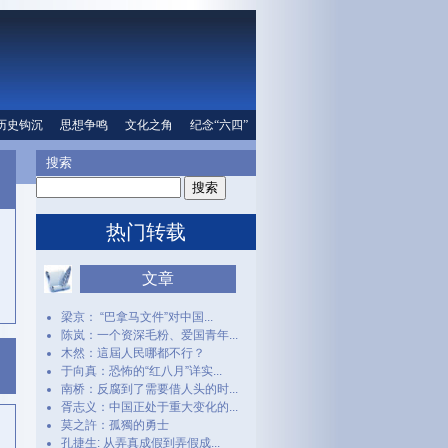
口
历史钩沉
文化之角
思想争鸣
纪念“六四”
文化之角
人权信息
纪念“六四”
搜索
热门转载
文章
梁京： “巴拿马文件”对中国...
陈岚：一个资深毛粉、爱国青年...
木然：這屆人民哪都不行？
于向真：恐怖的“红八月”详实...
南桥：反腐到了需要借人头的时...
胥志义：中国正处于重大变化的...
莫之許：孤獨的勇士
孔捷生: 从弄真成假到弄假成...