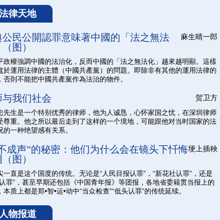
法律天地
典公民公開認罪意味著中國的「法之無法
麻生晴一郎
」（图）
平政權強調中國的法治化，反而中國的「法之無法化」越來越明顯。這樣
處於運用法律的主體（中國共產黨）的問題。即除非有其他的運用法律的
，否則不能把中國共產黨作為法治的物件。
师与我们社会
贺卫方
忠先生是一个特别优秀的律师，他为人诚恳，心怀家国之忧，在深圳律师
受尊重。他之所以最后走到了这样的一个境地，可能跟他对当时国家的法
况的一种绝望感有关系。
泣不成声”的秘密：他们为什么会在镜头下忏悔
埂上插秧
泪（图）
实一直是这个国度的传统。无论是“人民目报认罪”，“新花社认罪”，还是
视认罪”，甚至早期还包括《中国青年报》等团报，各地省委籍贯当报上的
，本质上都是郑•智•运•动中“当众检查”“低头认罪”的传统延续。
人物报道