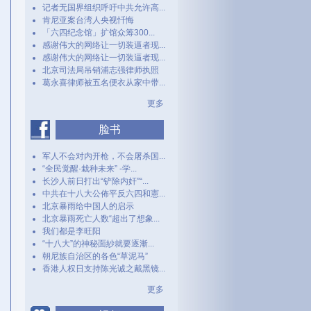
记者无国界组织呼吁中共允许高...
肯尼亚案台湾人央视忏悔
「六四纪念馆」扩馆众筹300...
感谢伟大的网络让一切装逼者现...
感谢伟大的网络让一切装逼者现...
北京司法局吊销浦志强律师执照
葛永喜律师被五名便衣从家中带...
更多
脸书
军人不会对内开枪，不会屠杀国...
“全民觉醒·栽种未来” -学...
长沙人前日打出“铲除内奸”“...
中共在十八大公佈平反六四和憲...
北京暴雨给中国人的启示
北京暴雨死亡人数“超出了想象...
我们都是李旺阳
“十八大”的神秘面紗就要逐漸...
朝尼族自治区的各色“草泥马”
香港人权日支持陈光诚之戴黑镜...
更多