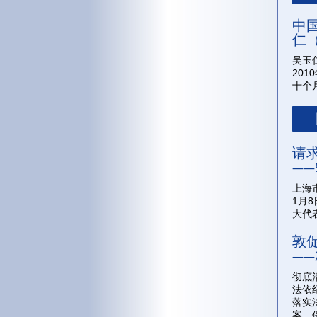
中
仁（
吴玉
20
十个
请
——
上海
1月
大代
敦
——
彻底
法依
落实
案，