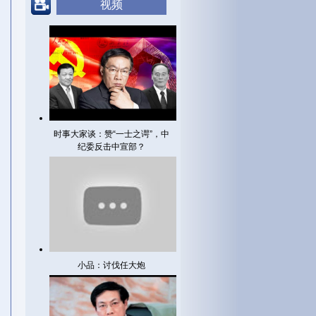
视频
时事大家谈：赞“一士之谔”，中
纪委反击中宣部？
小品：讨伐任大炮