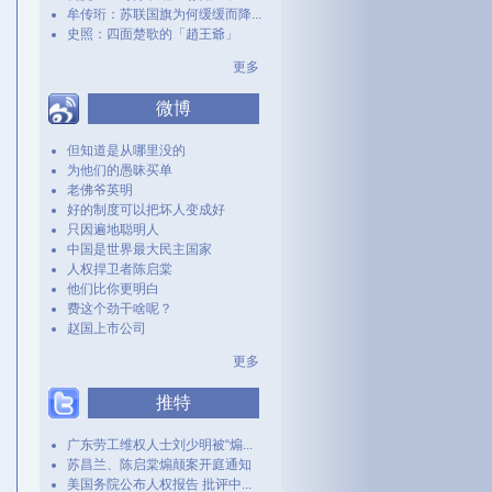
牟传珩：苏联国旗为何缓缓而降...
史照：四面楚歌的「趙王爺」
更多
微博
但知道是从哪里没的
为他们的愚昧买单
老佛爷英明
好的制度可以把坏人变成好
只因遍地聪明人
中国是世界最大民主国家
人权捍卫者陈启棠
他们比你更明白
费这个劲干啥呢？
赵国上市公司
更多
推特
广东劳工维权人士刘少明被“煽...
苏昌兰、陈启棠煽颠案开庭通知
美国务院公布人权报告 批评中...