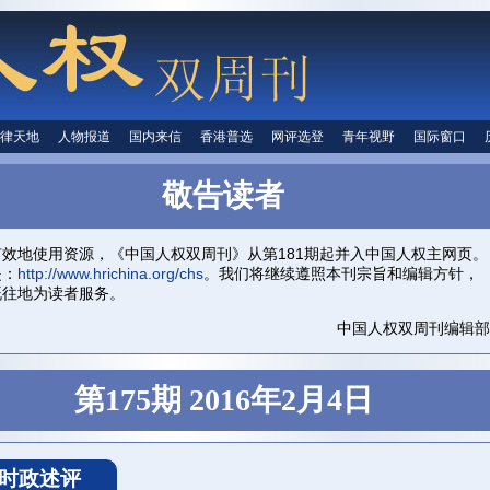
律天地
法律天地
人物报道
人物报道
国内来信
国内来信
香港普选
香港普选
网评选登
网评选登
青年视野
青年视野
国际窗口
国际窗
人权信息
首页
关于我们
投稿信箱
中国人权
敬告读者
有效地使用资源，《中国人权双周刊》从第181期起并入中国人权主网页。
是：
http://www.hrichina.org/chs
。我们将继续遵照本刊宗旨和编辑方针，
既往地为读者服务。
中国人权双周刊编辑部
第175期 2016年2月4日
时政述评