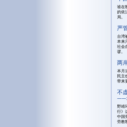
谁在
的依
局。
严
台湾
本来
社会
谬。
两
本月
民主
带来
不
——
野靖
行》
中国
劳教