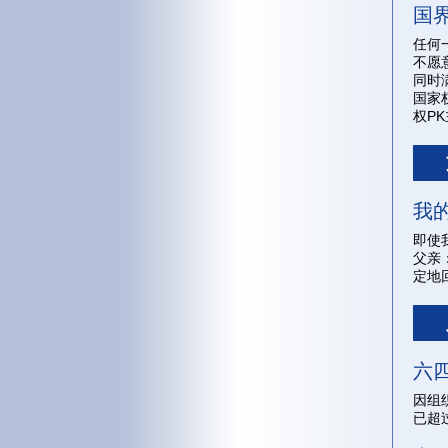
国
任何
不愿
同时
国家
权P
我
即使
父亲
定地
六
因组
已超