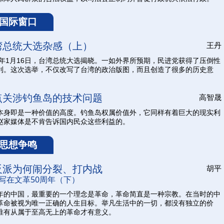
国际窗口
湾总统大选杂感（上）
王丹
16年1月16日，台湾总统大选揭晓。一如外界所预期，民进党获得了压倒性
利。这次选举，不仅改写了台湾的政治版图，而且创造了很多的历史意
点关涉钓鱼岛的技术问题
高智晟
本身即是一种价值的高度。钓鱼岛权属价值外，它同样有着巨大的现实利
赵家媒体是不肯告诉国内民众这些利益的。
思想争鸣
反派为何闹分裂、打内战
胡平
写在文革50周年（下）
年的中国，最重要的一个理念是革命，革命简直是一种宗教。在当时的中
革命被视为唯一正确的人生目标。举凡生活中的一切，都没有独立的价
唯有从属于至高无上的革命才有意义。