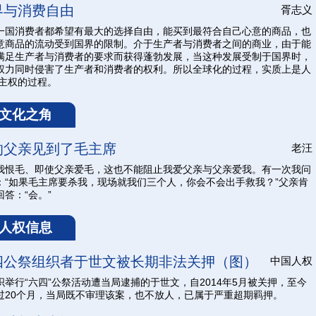
界与消费自由
胥志义
一国消费者都希望有最大的选择自由，能买到最符合自己心意的商品，也
意商品的流动受到国界的限制。介于生产者与消费者之间的商业，由于能
满足生产者与消费者的要求而获得蓬勃发展，当这种发展受制于国界时，
权力同时侵害了生产者和消费者的权利。所以全球化的过程，实质上是人
K主权的过程。
文化之角
的父亲见到了毛主席
老汪
我恨毛、即使父亲爱毛，这也不能阻止我爱父亲与父亲爱我。有一次我问
：“如果毛主席要杀我，现场就我们三个人，你会不会出手救我？”父亲肯
回答：“会。”
人权信息
四公祭组织者于世文被长期非法关押（图）
中国人权
织举行“六四”公祭活动遭当局逮捕的于世文，自2014年5月被关押，至今
过20个月，当局既不审理该案，也不放人，已属于严重超期羁押。