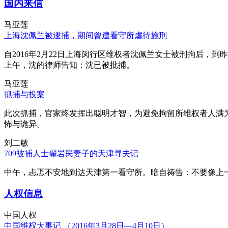
国内来信
马亚莲
上海沈佩兰被逮捕，期间曾遭看守所虐待施刑
自2016年2月22日上海闵行区维权者沈佩兰女士被刑拘后，到
上午，沈的律师告知：沈已被批捕。
马亚莲
抓捕与投案
此次抓捕，官家终发挥出聪明才智，为避免拘留所维权者人满
怖与诡异。
刘二敏
709被捕人士翟岩民妻子的天津寻夫记
中午，忐忑不安地到达天津第一看守所。暗自祷告：不要像上
人权信息
中国人权
中国维权大事记 （2016年3月28日—4月10日）