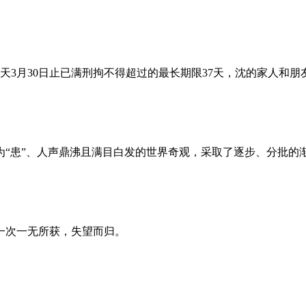
昨天3月30日止已满刑拘不得超过的最长期限37天，沈的家人和
为“患”、人声鼎沸且满目白发的世界奇观，采取了逐步、分批的
一次一无所获，失望而归。