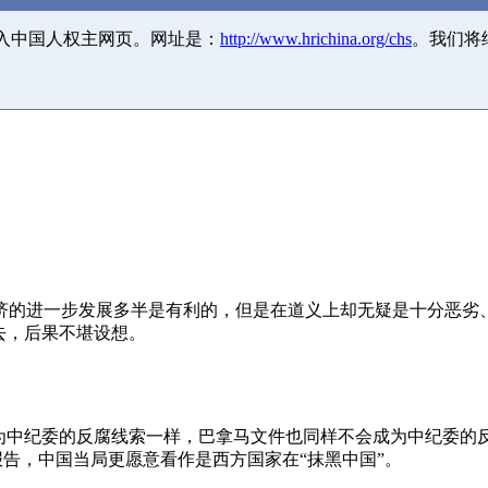
并入中国人权主网页。网址是：
http://www.hrichina.org/chs
。我们将
济的进一步发展多半是有利的，但是在道义上却无疑是十分恶劣
去，后果不堪设想。
成为中纪委的反腐线索一样，巴拿马文件也同样不会成为中纪委的
报告，中国当局更愿意看作是西方国家在“抹黑中国”。