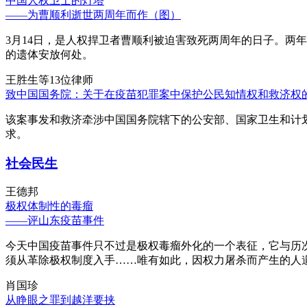
中国人权卫士的灯塔
——为曹顺利逝世两周年而作（图）
3月14日，是人权捍卫者曹顺利被迫害致死两周年的日子。两
的遗体安放何处。
王胜生等13位律师
致中国国务院：关于在疫苗犯罪案中保护公民知情权和救济权
该案事发和救济牵涉中国国务院辖下的公安部、国家卫生和计
求。
社会民生
王德邦
极权体制性的毒瘤
——评山东疫苗事件
今天中国疫苗事件只不过是极权毒瘤外化的一个表征，它与历
须从革除极权制度入手……唯有如此，因权力屠杀而产生的人
肖国珍
从睁眼之罪到越洋要挟