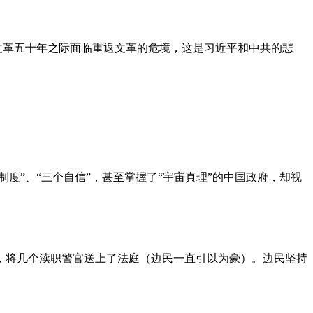
文革五十年之际面临重返文革的危境，这是习近平和中共的悲
度”、“三个自信”，甚至掌握了“宇宙真理”的中国政府，却视
，将几个渎职警官送上了法庭（边民一直引以为豪）。边民坚持