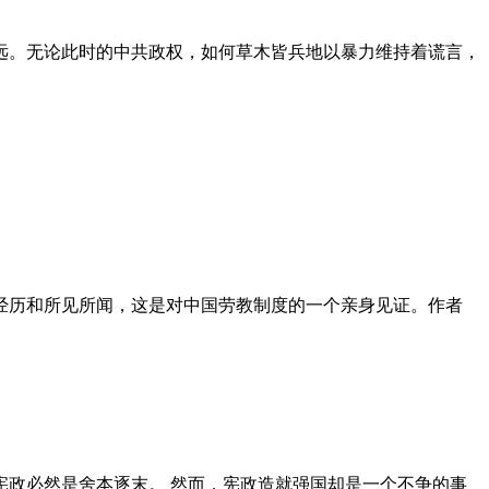
远。无论此时的中共政权，如何草木皆兵地以暴力维持着谎言，
泪经历和所见所闻，这是对中国劳教制度的一个亲身见证。作者
政必然是舍本逐末。 然而，宪政造就强国却是一个不争的事