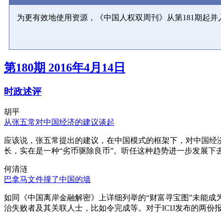
为更有效地使用资源，《中国人权双周刊》从第181期起
第180期 2016年4月14日
时政述评
胡平
从张五常对中国经济的建议谈起
应该说，张五常提出的建议，在中国模式的框架下，对中国经
长，实在是一种“劣币驱除良币”。听任这种趋势进一步发展下
何清涟
巴拿马文件撞了中国的墙
如同《中国离岸金融解密》上详细列举的“财富寻宝图”未能
治失败者及其关联人士，比如令完成等。对于ICIJ发布的两份