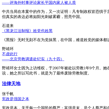
——评海外时事评论家长平国内家人被人质
中共当局在本案中的作为，又一次证明：凡专制政权皆恐惧于
但真实的表达必将如阳光刺破雾霾，照亮中国。
石道来
《黑龙江法制报》姓党也姓黑
《黑报》无时无刻不在为党抹黑，在中国，难道姓党的媒体都
野靖环
不虚此行
——北京劳教调遣处纪实（九十四）
野靖环女士因为上访维权，于2007年被处以劳教1年9个月
说，她之所以写此书，就是为了最终废除劳教制度。
法律天地
张千帆
宪政是强国之本
宪政是本，关乎每一个国民的尊严；富强是末，是个人尊严和