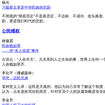
杨光
习版新文革是中华民族的悲剧
不彻底的“彻底否定”不是真否定，不达标、不成功、改头换面
剧，更是我们时代的悲剧。
公民维权
林傲霜
民命贱如草
——评“杀人疫苗”事件
古语云：“人命关天”。凡关系到人之生命的事，世界上任何一个
人命贱如草芥。
李化平（挪威森林）
等您，边民兄弟
某种意义上讲，边民是天真的。他以为自己非常了解这个制度
认为，点名道姓骂在职高官，针对官员个人的反腐策略是安全
李金芳