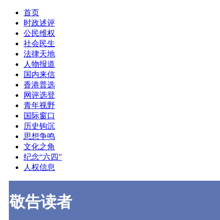
首页
时政述评
公民维权
社会民生
法律天地
人物报道
国内来信
香港普选
网评选登
青年视野
国际窗口
历史钩沉
思想争鸣
文化之角
纪念“六四”
人权信息
敬告读者