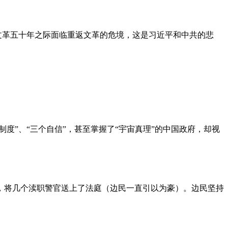
文革五十年之际面临重返文革的危境，这是习近平和中共的悲
度”、“三个自信”，甚至掌握了“宇宙真理”的中国政府，却视
，将几个渎职警官送上了法庭（边民一直引以为豪）。边民坚持