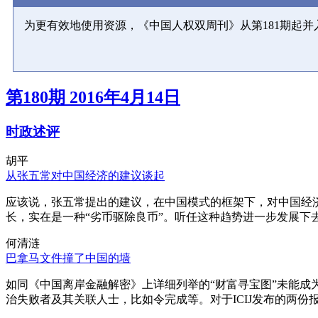
为更有效地使用资源，《中国人权双周刊》从第181期起
第180期 2016年4月14日
时政述评
胡平
从张五常对中国经济的建议谈起
应该说，张五常提出的建议，在中国模式的框架下，对中国经
长，实在是一种“劣币驱除良币”。听任这种趋势进一步发展下
何清涟
巴拿马文件撞了中国的墙
如同《中国离岸金融解密》上详细列举的“财富寻宝图”未能
治失败者及其关联人士，比如令完成等。对于ICIJ发布的两份