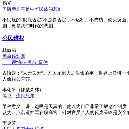
杨光
习版新文革是中华民族的悲剧
不彻底的“彻底否定”不是真否定，不达标、不成功、改头换面
剧，更是我们时代的悲剧。
公民维权
林傲霜
民命贱如草
——评“杀人疫苗”事件
古语云：“人命关天”。凡关系到人之生命的事，世界上任何一个
人命贱如草芥。
李化平（挪威森林）
等您，边民兄弟
某种意义上讲，边民是天真的。他以为自己非常了解这个制度
认为，点名道姓骂在职高官，针对官员个人的反腐策略是安全
李金芳