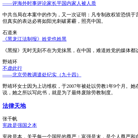
——评海外时事评论家长平国内家人被人质
中共当局在本案中的作为，又一次证明：凡专制政权皆恐惧于
但真实的表达必将如阳光刺破雾霾，照亮中国。
石道来
《黑龙江法制报》姓党也姓黑
《黑报》无时无刻不在为党抹黑，在中国，难道姓党的媒体都
野靖环
不虚此行
——北京劳教调遣处纪实（九十四）
野靖环女士因为上访维权，于2007年被处以劳教1年9个月
说，她之所以写此书，就是为了最终废除劳教制度。
法律天地
张千帆
宪政是强国之本
宪政是本，关乎每一个国民的尊严；富强是末，是个人尊严和