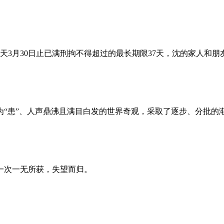
昨天3月30日止已满刑拘不得超过的最长期限37天，沈的家人和
为“患”、人声鼎沸且满目白发的世界奇观，采取了逐步、分批的
一次一无所获，失望而归。