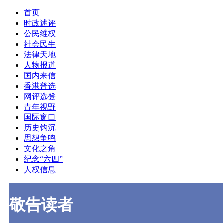
首页
时政述评
公民维权
社会民生
法律天地
人物报道
国内来信
香港普选
网评选登
青年视野
国际窗口
历史钩沉
思想争鸣
文化之角
纪念“六四”
人权信息
敬告读者