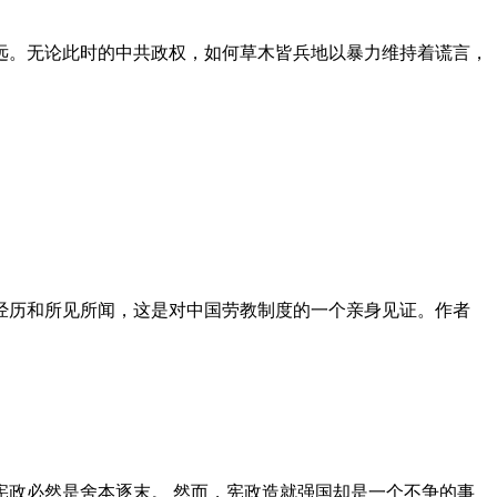
远。无论此时的中共政权，如何草木皆兵地以暴力维持着谎言，
泪经历和所见所闻，这是对中国劳教制度的一个亲身见证。作者
政必然是舍本逐末。 然而，宪政造就强国却是一个不争的事