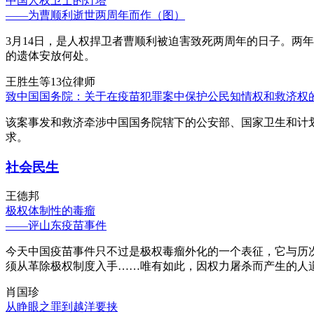
中国人权卫士的灯塔
——为曹顺利逝世两周年而作（图）
3月14日，是人权捍卫者曹顺利被迫害致死两周年的日子。两
的遗体安放何处。
王胜生等13位律师
致中国国务院：关于在疫苗犯罪案中保护公民知情权和救济权
该案事发和救济牵涉中国国务院辖下的公安部、国家卫生和计
求。
社会民生
王德邦
极权体制性的毒瘤
——评山东疫苗事件
今天中国疫苗事件只不过是极权毒瘤外化的一个表征，它与历
须从革除极权制度入手……唯有如此，因权力屠杀而产生的人
肖国珍
从睁眼之罪到越洋要挟