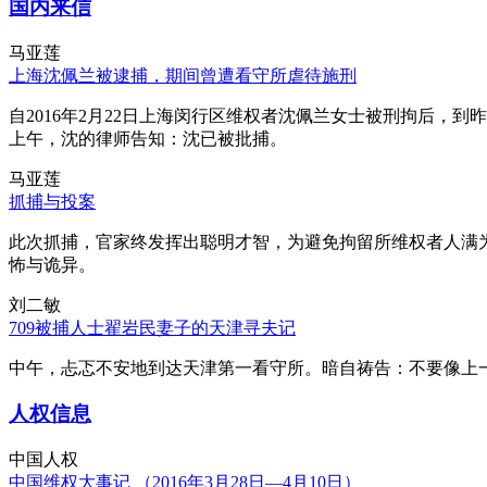
国内来信
马亚莲
上海沈佩兰被逮捕，期间曾遭看守所虐待施刑
自2016年2月22日上海闵行区维权者沈佩兰女士被刑拘后，到
上午，沈的律师告知：沈已被批捕。
马亚莲
抓捕与投案
此次抓捕，官家终发挥出聪明才智，为避免拘留所维权者人满
怖与诡异。
刘二敏
709被捕人士翟岩民妻子的天津寻夫记
中午，忐忑不安地到达天津第一看守所。暗自祷告：不要像上
人权信息
中国人权
中国维权大事记 （2016年3月28日—4月10日）