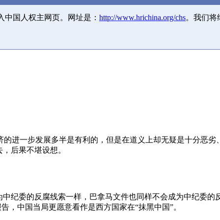
并入中国人权主网页。网址是：
http://www.hrichina.org/chs
。我们将
济的进一步发展多半是有利的，但是在道义上却无疑是十分恶劣
去，后果不堪设想。
成为中纪委的反腐线索一样，巴拿马文件也同样不会成为中纪委的
报告，中国当局更愿意看作是西方国家在“抹黑中国”。