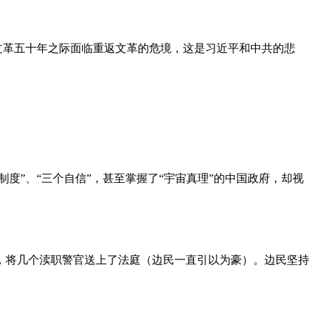
文革五十年之际面临重返文革的危境，这是习近平和中共的悲
度”、“三个自信”，甚至掌握了“宇宙真理”的中国政府，却视
，将几个渎职警官送上了法庭（边民一直引以为豪）。边民坚持