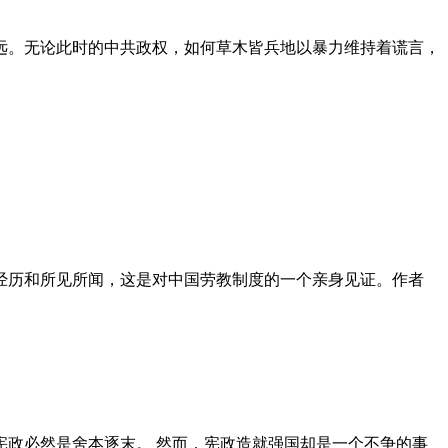
远。无论此时的中共政权，如何草木皆兵地以暴力维持着谎言，
泪经历和所见所闻，这是对中国劳教制度的一个亲身见证。作者
政必然是舍本逐末。 然而，宪政造就强国却是一个不争的事