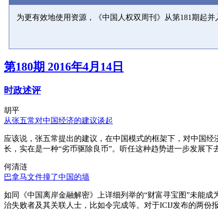
为更有效地使用资源，《中国人权双周刊》从第181期起
第180期 2016年4月14日
时政述评
胡平
从张五常对中国经济的建议谈起
应该说，张五常提出的建议，在中国模式的框架下，对中国经
长，实在是一种“劣币驱除良币”。听任这种趋势进一步发展下
何清涟
巴拿马文件撞了中国的墙
如同《中国离岸金融解密》上详细列举的“财富寻宝图”未能
治失败者及其关联人士，比如令完成等。对于ICIJ发布的两份