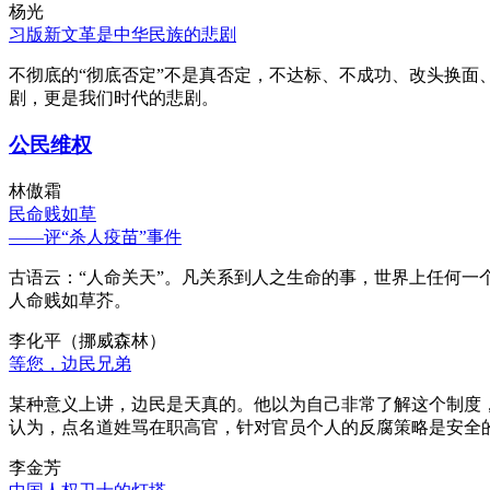
杨光
习版新文革是中华民族的悲剧
不彻底的“彻底否定”不是真否定，不达标、不成功、改头换面
剧，更是我们时代的悲剧。
公民维权
林傲霜
民命贱如草
——评“杀人疫苗”事件
古语云：“人命关天”。凡关系到人之生命的事，世界上任何一个
人命贱如草芥。
李化平（挪威森林）
等您，边民兄弟
某种意义上讲，边民是天真的。他以为自己非常了解这个制度
认为，点名道姓骂在职高官，针对官员个人的反腐策略是安全
李金芳