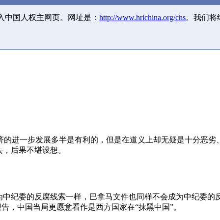
并入中国人权主网页。网址是：
http://www.hrichina.org/chs
。我们将
济的进一步发展多半是有利的，但是在道义上却无疑是十分恶劣
去，后果不堪设想。
成为中纪委的反腐线索一样，巴拿马文件也同样不会成为中纪委的
报告，中国当局更愿意看作是西方国家在“抹黑中国”。