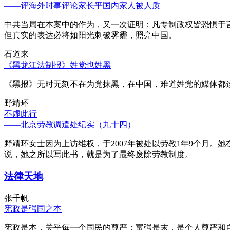
——评海外时事评论家长平国内家人被人质
中共当局在本案中的作为，又一次证明：凡专制政权皆恐惧于
但真实的表达必将如阳光刺破雾霾，照亮中国。
石道来
《黑龙江法制报》姓党也姓黑
《黑报》无时无刻不在为党抹黑，在中国，难道姓党的媒体都
野靖环
不虚此行
——北京劳教调遣处纪实（九十四）
野靖环女士因为上访维权，于2007年被处以劳教1年9个月
说，她之所以写此书，就是为了最终废除劳教制度。
法律天地
张千帆
宪政是强国之本
宪政是本，关乎每一个国民的尊严；富强是末，是个人尊严和