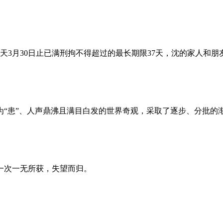
昨天3月30日止已满刑拘不得超过的最长期限37天，沈的家人和
为“患”、人声鼎沸且满目白发的世界奇观，采取了逐步、分批的
一次一无所获，失望而归。