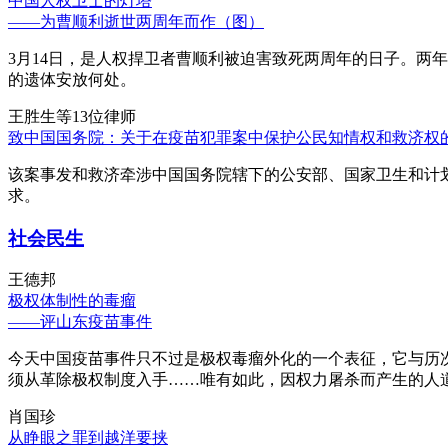
中国人权卫士的灯塔
——为曹顺利逝世两周年而作（图）
3月14日，是人权捍卫者曹顺利被迫害致死两周年的日子。两
的遗体安放何处。
王胜生等13位律师
致中国国务院：关于在疫苗犯罪案中保护公民知情权和救济权
该案事发和救济牵涉中国国务院辖下的公安部、国家卫生和计
求。
社会民生
王德邦
极权体制性的毒瘤
——评山东疫苗事件
今天中国疫苗事件只不过是极权毒瘤外化的一个表征，它与历
须从革除极权制度入手……唯有如此，因权力屠杀而产生的人
肖国珍
从睁眼之罪到越洋要挟