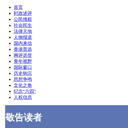
首页
时政述评
公民维权
社会民生
法律天地
人物报道
国内来信
香港普选
网评选登
青年视野
国际窗口
历史钩沉
思想争鸣
文化之角
纪念“六四”
人权信息
敬告读者