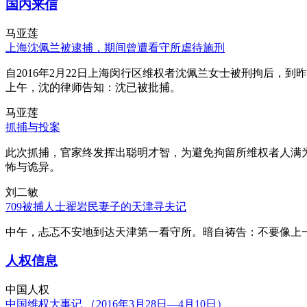
国内来信
马亚莲
上海沈佩兰被逮捕，期间曾遭看守所虐待施刑
自2016年2月22日上海闵行区维权者沈佩兰女士被刑拘后，到
上午，沈的律师告知：沈已被批捕。
马亚莲
抓捕与投案
此次抓捕，官家终发挥出聪明才智，为避免拘留所维权者人满
怖与诡异。
刘二敏
709被捕人士翟岩民妻子的天津寻夫记
中午，忐忑不安地到达天津第一看守所。暗自祷告：不要像上
人权信息
中国人权
中国维权大事记 （2016年3月28日—4月10日）