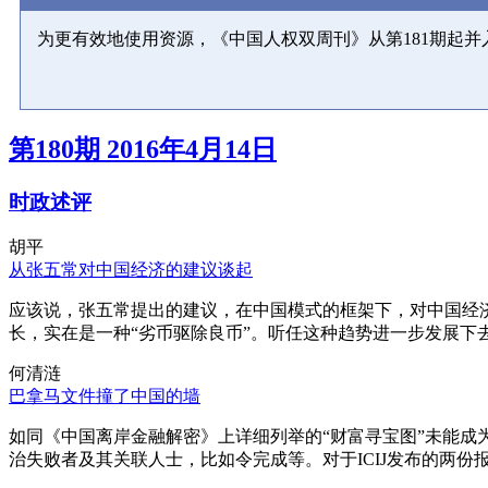
为更有效地使用资源，《中国人权双周刊》从第181期起
第180期 2016年4月14日
时政述评
胡平
从张五常对中国经济的建议谈起
应该说，张五常提出的建议，在中国模式的框架下，对中国经
长，实在是一种“劣币驱除良币”。听任这种趋势进一步发展下
何清涟
巴拿马文件撞了中国的墙
如同《中国离岸金融解密》上详细列举的“财富寻宝图”未能
治失败者及其关联人士，比如令完成等。对于ICIJ发布的两份