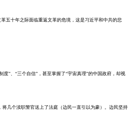
文革五十年之际面临重返文革的危境，这是习近平和中共的悲
度”、“三个自信”，甚至掌握了“宇宙真理”的中国政府，却视
，将几个渎职警官送上了法庭（边民一直引以为豪）。边民坚持