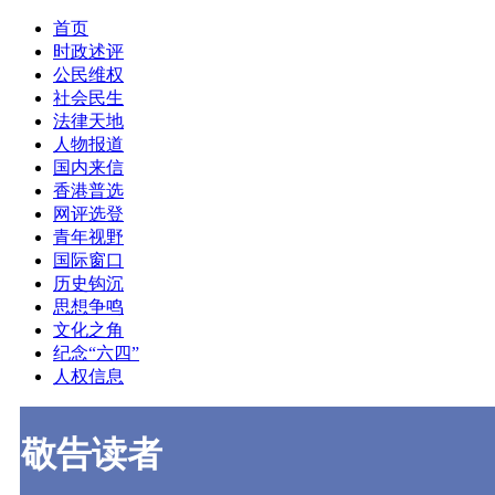
首页
时政述评
公民维权
社会民生
法律天地
人物报道
国内来信
香港普选
网评选登
青年视野
国际窗口
历史钩沉
思想争鸣
文化之角
纪念“六四”
人权信息
敬告读者