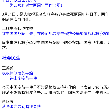
中国人权卫士的灯塔
——为曹顺利逝世两周年而作（图）
3月14日，是人权捍卫者曹顺利被迫害致死两周年的日子。两
的遗体安放何处。
王胜生等13位律师
致中国国务院：关于在疫苗犯罪案中保护公民知情权和救济权
该案事发和救济牵涉中国国务院辖下的公安部、国家卫生和计
求。
社会民生
王德邦
极权体制性的毒瘤
——评山东疫苗事件
今天中国疫苗事件只不过是极权毒瘤外化的一个表征，它与历
须从革除极权制度入手……唯有如此，因权力屠杀而产生的人
肖国珍
从睁眼之罪到越洋要挟