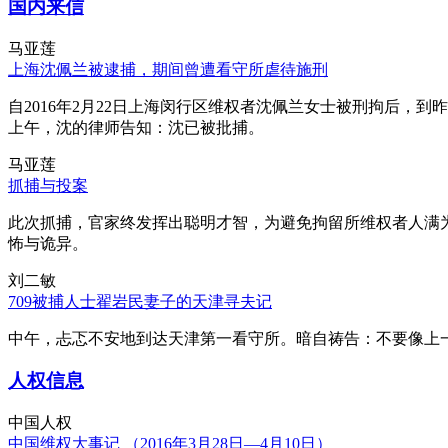
国内来信
马亚莲
上海沈佩兰被逮捕，期间曾遭看守所虐待施刑
自2016年2月22日上海闵行区维权者沈佩兰女士被刑拘后，到
上午，沈的律师告知：沈已被批捕。
马亚莲
抓捕与投案
此次抓捕，官家终发挥出聪明才智，为避免拘留所维权者人满
怖与诡异。
刘二敏
709被捕人士翟岩民妻子的天津寻夫记
中午，忐忑不安地到达天津第一看守所。暗自祷告：不要像上
人权信息
中国人权
中国维权大事记 （2016年3月28日—4月10日）