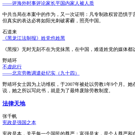
——评海外时事评论家长平国内家人被人质
中共当局在本案中的作为，又一次证明：凡专制政权皆恐惧于
但真实的表达必将如阳光刺破雾霾，照亮中国。
石道来
《黑龙江法制报》姓党也姓黑
《黑报》无时无刻不在为党抹黑，在中国，难道姓党的媒体都
野靖环
不虚此行
——北京劳教调遣处纪实（九十四）
野靖环女士因为上访维权，于2007年被处以劳教1年9个月
说，她之所以写此书，就是为了最终废除劳教制度。
法律天地
张千帆
宪政是强国之本
宪政是本，关乎每一个国民的尊严；富强是末，是个人尊严和