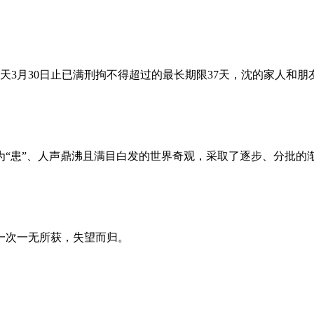
昨天3月30日止已满刑拘不得超过的最长期限37天，沈的家人和
为“患”、人声鼎沸且满目白发的世界奇观，采取了逐步、分批的
一次一无所获，失望而归。