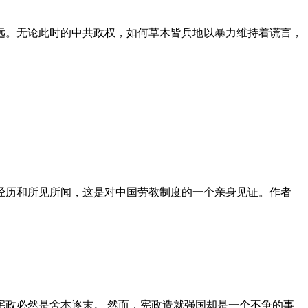
远。无论此时的中共政权，如何草木皆兵地以暴力维持着谎言，
泪经历和所见所闻，这是对中国劳教制度的一个亲身见证。作者
政必然是舍本逐末。 然而，宪政造就强国却是一个不争的事