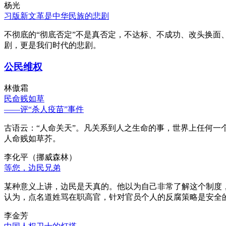
杨光
习版新文革是中华民族的悲剧
不彻底的“彻底否定”不是真否定，不达标、不成功、改头换面
剧，更是我们时代的悲剧。
公民维权
林傲霜
民命贱如草
——评“杀人疫苗”事件
古语云：“人命关天”。凡关系到人之生命的事，世界上任何一个
人命贱如草芥。
李化平（挪威森林）
等您，边民兄弟
某种意义上讲，边民是天真的。他以为自己非常了解这个制度
认为，点名道姓骂在职高官，针对官员个人的反腐策略是安全
李金芳