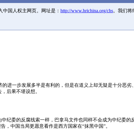
并入中国人权主网页。网址是：
http://www.hrichina.org/chs
。我们将
济的进一步发展多半是有利的，但是在道义上却无疑是十分恶劣
去，后果不堪设想。
成为中纪委的反腐线索一样，巴拿马文件也同样不会成为中纪委的
报告，中国当局更愿意看作是西方国家在“抹黑中国”。