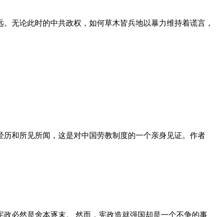
远。无论此时的中共政权，如何草木皆兵地以暴力维持着谎言，
泪经历和所见所闻，这是对中国劳教制度的一个亲身见证。作者
政必然是舍本逐末。 然而，宪政造就强国却是一个不争的事