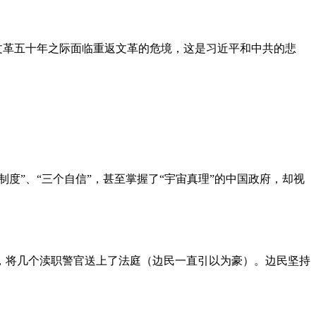
文革五十年之际面临重返文革的危境，这是习近平和中共的悲
度”、“三个自信”，甚至掌握了“宇宙真理”的中国政府，却视
，将几个渎职警官送上了法庭（边民一直引以为豪）。边民坚持