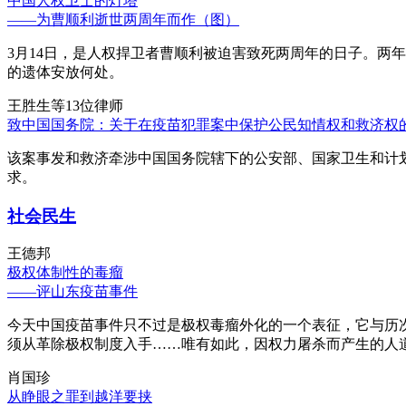
中国人权卫士的灯塔
——为曹顺利逝世两周年而作（图）
3月14日，是人权捍卫者曹顺利被迫害致死两周年的日子。两
的遗体安放何处。
王胜生等13位律师
致中国国务院：关于在疫苗犯罪案中保护公民知情权和救济权
该案事发和救济牵涉中国国务院辖下的公安部、国家卫生和计
求。
社会民生
王德邦
极权体制性的毒瘤
——评山东疫苗事件
今天中国疫苗事件只不过是极权毒瘤外化的一个表征，它与历
须从革除极权制度入手……唯有如此，因权力屠杀而产生的人
肖国珍
从睁眼之罪到越洋要挟