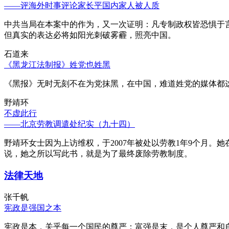
——评海外时事评论家长平国内家人被人质
中共当局在本案中的作为，又一次证明：凡专制政权皆恐惧于
但真实的表达必将如阳光刺破雾霾，照亮中国。
石道来
《黑龙江法制报》姓党也姓黑
《黑报》无时无刻不在为党抹黑，在中国，难道姓党的媒体都
野靖环
不虚此行
——北京劳教调遣处纪实（九十四）
野靖环女士因为上访维权，于2007年被处以劳教1年9个月
说，她之所以写此书，就是为了最终废除劳教制度。
法律天地
张千帆
宪政是强国之本
宪政是本，关乎每一个国民的尊严；富强是末，是个人尊严和