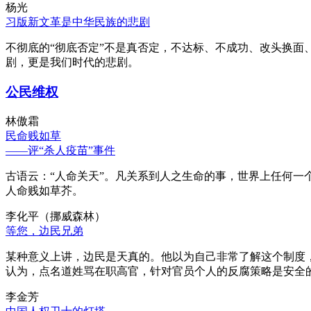
杨光
习版新文革是中华民族的悲剧
不彻底的“彻底否定”不是真否定，不达标、不成功、改头换面
剧，更是我们时代的悲剧。
公民维权
林傲霜
民命贱如草
——评“杀人疫苗”事件
古语云：“人命关天”。凡关系到人之生命的事，世界上任何一个
人命贱如草芥。
李化平（挪威森林）
等您，边民兄弟
某种意义上讲，边民是天真的。他以为自己非常了解这个制度
认为，点名道姓骂在职高官，针对官员个人的反腐策略是安全
李金芳