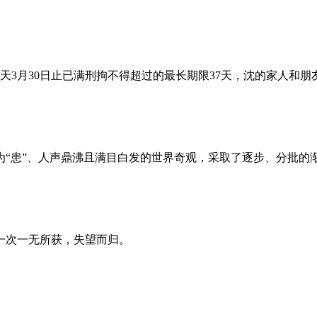
昨天3月30日止已满刑拘不得超过的最长期限37天，沈的家人和
为“患”、人声鼎沸且满目白发的世界奇观，采取了逐步、分批的
一次一无所获，失望而归。