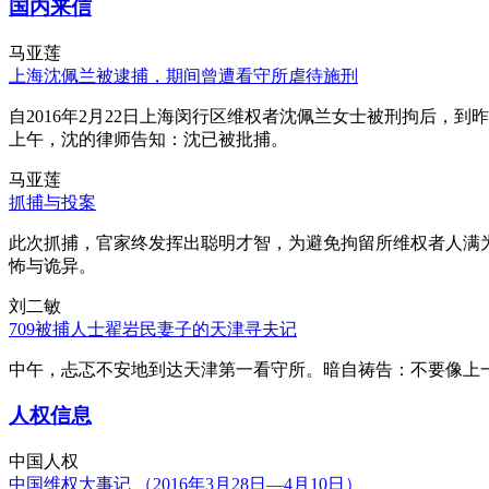
国内来信
马亚莲
上海沈佩兰被逮捕，期间曾遭看守所虐待施刑
自2016年2月22日上海闵行区维权者沈佩兰女士被刑拘后，到
上午，沈的律师告知：沈已被批捕。
马亚莲
抓捕与投案
此次抓捕，官家终发挥出聪明才智，为避免拘留所维权者人满
怖与诡异。
刘二敏
709被捕人士翟岩民妻子的天津寻夫记
中午，忐忑不安地到达天津第一看守所。暗自祷告：不要像上
人权信息
中国人权
中国维权大事记 （2016年3月28日—4月10日）