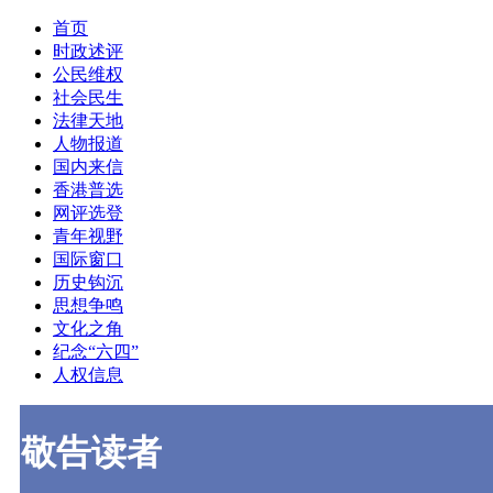
首页
时政述评
公民维权
社会民生
法律天地
人物报道
国内来信
香港普选
网评选登
青年视野
国际窗口
历史钩沉
思想争鸣
文化之角
纪念“六四”
人权信息
敬告读者