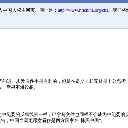
并入中国人权主网页。网址是：
http://www.hrichina.org/chs
。我们将
济的进一步发展多半是有利的，但是在道义上却无疑是十分恶劣
去，后果不堪设想。
成为中纪委的反腐线索一样，巴拿马文件也同样不会成为中纪委的
报告，中国当局更愿意看作是西方国家在“抹黑中国”。