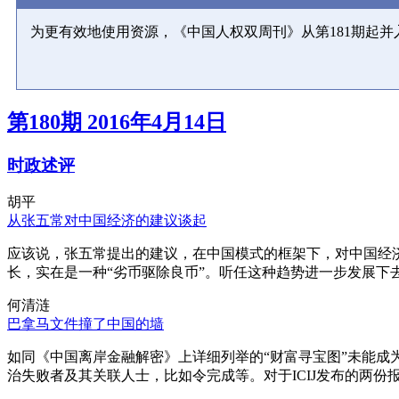
为更有效地使用资源，《中国人权双周刊》从第181期起
第180期 2016年4月14日
时政述评
胡平
从张五常对中国经济的建议谈起
应该说，张五常提出的建议，在中国模式的框架下，对中国经
长，实在是一种“劣币驱除良币”。听任这种趋势进一步发展下
何清涟
巴拿马文件撞了中国的墙
如同《中国离岸金融解密》上详细列举的“财富寻宝图”未能
治失败者及其关联人士，比如令完成等。对于ICIJ发布的两份