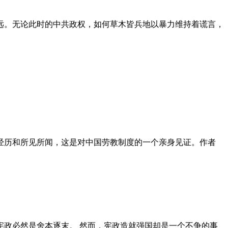
远。无论此时的中共政权，如何草木皆兵地以暴力维持着谎言，
泪经历和所见所闻，这是对中国劳教制度的一个亲身见证。作者
政必然是舍本逐末。 然而，宪政造就强国却是一个不争的事