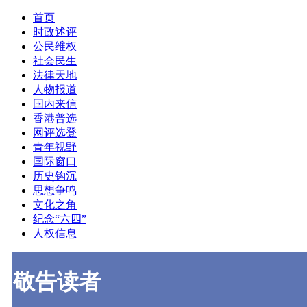
首页
时政述评
公民维权
社会民生
法律天地
人物报道
国内来信
香港普选
网评选登
青年视野
国际窗口
历史钩沉
思想争鸣
文化之角
纪念“六四”
人权信息
敬告读者