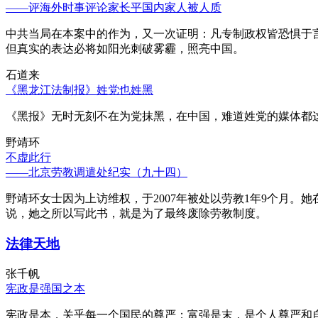
——评海外时事评论家长平国内家人被人质
中共当局在本案中的作为，又一次证明：凡专制政权皆恐惧于
但真实的表达必将如阳光刺破雾霾，照亮中国。
石道来
《黑龙江法制报》姓党也姓黑
《黑报》无时无刻不在为党抹黑，在中国，难道姓党的媒体都
野靖环
不虚此行
——北京劳教调遣处纪实（九十四）
野靖环女士因为上访维权，于2007年被处以劳教1年9个月
说，她之所以写此书，就是为了最终废除劳教制度。
法律天地
张千帆
宪政是强国之本
宪政是本，关乎每一个国民的尊严；富强是末，是个人尊严和