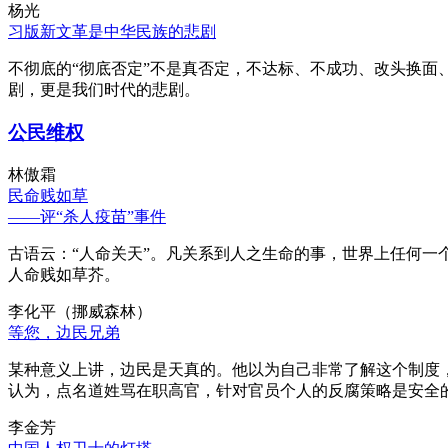
杨光
习版新文革是中华民族的悲剧
不彻底的“彻底否定”不是真否定，不达标、不成功、改头换面
剧，更是我们时代的悲剧。
公民维权
林傲霜
民命贱如草
——评“杀人疫苗”事件
古语云：“人命关天”。凡关系到人之生命的事，世界上任何一个
人命贱如草芥。
李化平（挪威森林）
等您，边民兄弟
某种意义上讲，边民是天真的。他以为自己非常了解这个制度
认为，点名道姓骂在职高官，针对官员个人的反腐策略是安全
李金芳