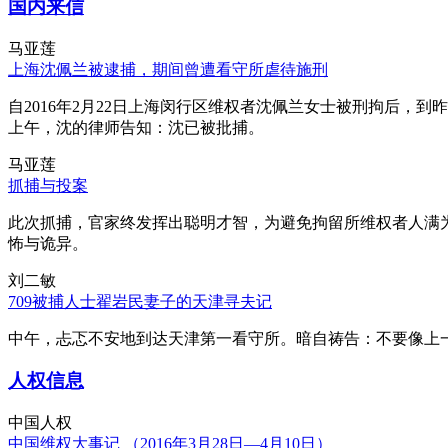
国内来信
马亚莲
上海沈佩兰被逮捕，期间曾遭看守所虐待施刑
自2016年2月22日上海闵行区维权者沈佩兰女士被刑拘后，到
上午，沈的律师告知：沈已被批捕。
马亚莲
抓捕与投案
此次抓捕，官家终发挥出聪明才智，为避免拘留所维权者人满
怖与诡异。
刘二敏
709被捕人士翟岩民妻子的天津寻夫记
中午，忐忑不安地到达天津第一看守所。暗自祷告：不要像上
人权信息
中国人权
中国维权大事记 （2016年3月28日—4月10日）