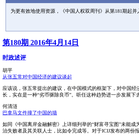
为更有效地使用资源，《中国人权双周刊》从第181期起
第180期 2016年4月14日
时政述评
胡平
从张五常对中国经济的建议谈起
应该说，张五常提出的建议，在中国模式的框架下，对中国经
长，实在是一种“劣币驱除良币”。听任这种趋势进一步发展下
何清涟
巴拿马文件撞了中国的墙
如同《中国离岸金融解密》上详细列举的“财富寻宝图”未能
治失败者及其关联人士，比如令完成等。对于ICIJ发布的两份