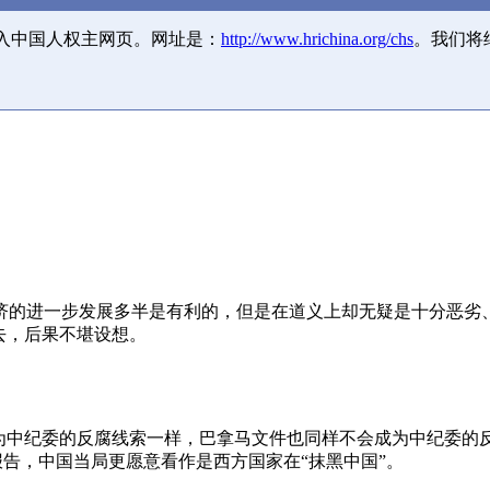
并入中国人权主网页。网址是：
http://www.hrichina.org/chs
。我们将
济的进一步发展多半是有利的，但是在道义上却无疑是十分恶劣
去，后果不堪设想。
成为中纪委的反腐线索一样，巴拿马文件也同样不会成为中纪委的
报告，中国当局更愿意看作是西方国家在“抹黑中国”。