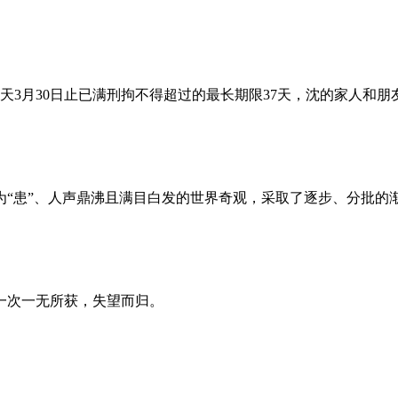
昨天3月30日止已满刑拘不得超过的最长期限37天，沈的家人和
为“患”、人声鼎沸且满目白发的世界奇观，采取了逐步、分批的
一次一无所获，失望而归。