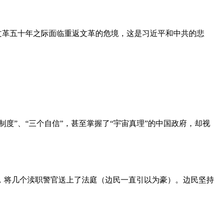
文革五十年之际面临重返文革的危境，这是习近平和中共的悲
度”、“三个自信”，甚至掌握了“宇宙真理”的中国政府，却视
，将几个渎职警官送上了法庭（边民一直引以为豪）。边民坚持