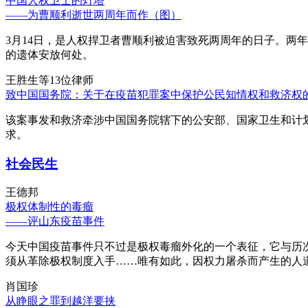
中国人权卫士的灯塔
——为曹顺利逝世两周年而作（图）
3月14日，是人权捍卫者曹顺利被迫害致死两周年的日子。两
的遗体安放何处。
王胜生等13位律师
致中国国务院：关于在疫苗犯罪案中保护公民知情权和救济权
该案事发和救济牵涉中国国务院辖下的公安部、国家卫生和计
求。
社会民生
王德邦
极权体制性的毒瘤
——评山东疫苗事件
今天中国疫苗事件只不过是极权毒瘤外化的一个表征，它与历
须从革除极权制度入手……唯有如此，因权力屠杀而产生的人
肖国珍
从睁眼之罪到越洋要挟