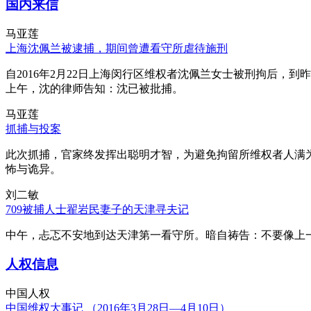
国内来信
马亚莲
上海沈佩兰被逮捕，期间曾遭看守所虐待施刑
自2016年2月22日上海闵行区维权者沈佩兰女士被刑拘后，到
上午，沈的律师告知：沈已被批捕。
马亚莲
抓捕与投案
此次抓捕，官家终发挥出聪明才智，为避免拘留所维权者人满
怖与诡异。
刘二敏
709被捕人士翟岩民妻子的天津寻夫记
中午，忐忑不安地到达天津第一看守所。暗自祷告：不要像上
人权信息
中国人权
中国维权大事记 （2016年3月28日—4月10日）