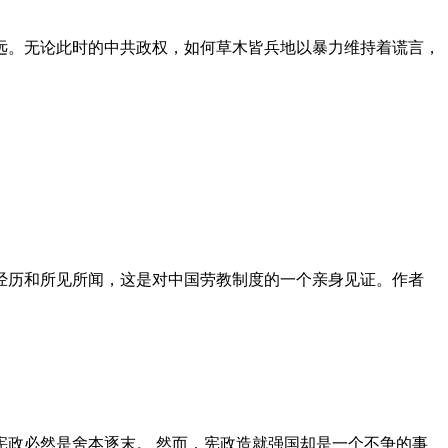
远。无论此时的中共政权，如何草木皆兵地以暴力维持着谎言，
泪经历和所见所闻，这是对中国劳教制度的一个亲身见证。作者
政必然是舍本逐末。 然而，宪政造就强国却是一个不争的事