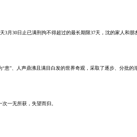
昨天3月30日止已满刑拘不得超过的最长期限37天，沈的家人和
为“患”、人声鼎沸且满目白发的世界奇观，采取了逐步、分批的
一次一无所获，失望而归。