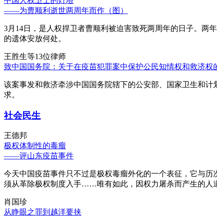
中国人权卫士的灯塔
——为曹顺利逝世两周年而作（图）
3月14日，是人权捍卫者曹顺利被迫害致死两周年的日子。两
的遗体安放何处。
王胜生等13位律师
致中国国务院：关于在疫苗犯罪案中保护公民知情权和救济权
该案事发和救济牵涉中国国务院辖下的公安部、国家卫生和计
求。
社会民生
王德邦
极权体制性的毒瘤
——评山东疫苗事件
今天中国疫苗事件只不过是极权毒瘤外化的一个表征，它与历
须从革除极权制度入手……唯有如此，因权力屠杀而产生的人
肖国珍
从睁眼之罪到越洋要挟