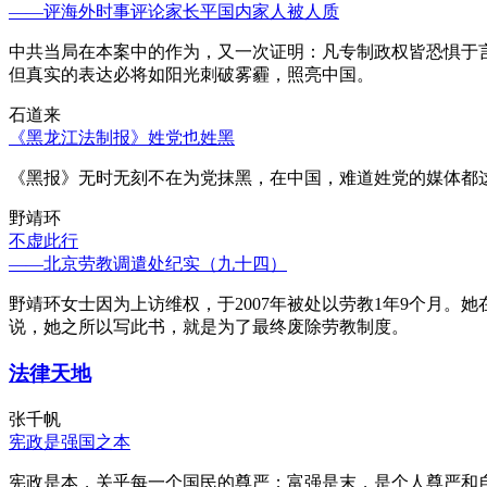
——评海外时事评论家长平国内家人被人质
中共当局在本案中的作为，又一次证明：凡专制政权皆恐惧于
但真实的表达必将如阳光刺破雾霾，照亮中国。
石道来
《黑龙江法制报》姓党也姓黑
《黑报》无时无刻不在为党抹黑，在中国，难道姓党的媒体都
野靖环
不虚此行
——北京劳教调遣处纪实（九十四）
野靖环女士因为上访维权，于2007年被处以劳教1年9个月
说，她之所以写此书，就是为了最终废除劳教制度。
法律天地
张千帆
宪政是强国之本
宪政是本，关乎每一个国民的尊严；富强是末，是个人尊严和