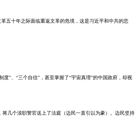
文革五十年之际面临重返文革的危境，这是习近平和中共的悲
度”、“三个自信”，甚至掌握了“宇宙真理”的中国政府，却视
，将几个渎职警官送上了法庭（边民一直引以为豪）。边民坚持