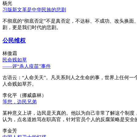
杨光
习版新文革是中华民族的悲剧
不彻底的“彻底否定”不是真否定，不达标、不成功、改头换面
剧，更是我们时代的悲剧。
公民维权
林傲霜
民命贱如草
——评“杀人疫苗”事件
古语云：“人命关天”。凡关系到人之生命的事，世界上任何一个
人命贱如草芥。
李化平（挪威森林）
等您，边民兄弟
某种意义上讲，边民是天真的。他以为自己非常了解这个制度
认为，点名道姓骂在职高官，针对官员个人的反腐策略是安全
李金芳