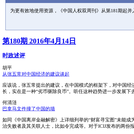
为更有效地使用资源，《中国人权双周刊》从第181期起
第180期 2016年4月14日
时政述评
胡平
从张五常对中国经济的建议谈起
应该说，张五常提出的建议，在中国模式的框架下，对中国经
长，实在是一种“劣币驱除良币”。听任这种趋势进一步发展下
何清涟
巴拿马文件撞了中国的墙
如同《中国离岸金融解密》上详细列举的“财富寻宝图”未能
治失败者及其关联人士，比如令完成等。对于ICIJ发布的两份