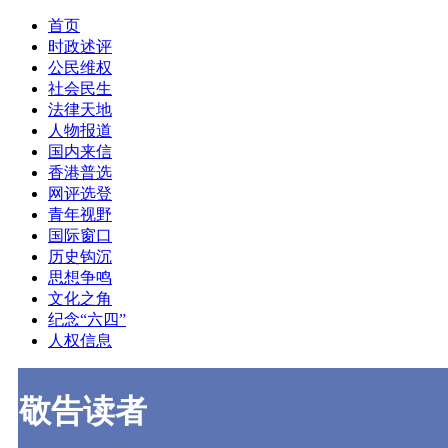
首页
时政述评
公民维权
社会民生
法律天地
人物报道
国内来信
香港普选
网评选登
青年视野
国际窗口
历史钩沉
思想争鸣
文化之角
纪念“六四”
人权信息
敬告读者