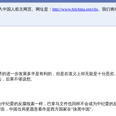
并入中国人权主网页。网址是：
http://www.hrichina.org/chs
。我们将
济的进一步发展多半是有利的，但是在道义上却无疑是十分恶劣
去，后果不堪设想。
成为中纪委的反腐线索一样，巴拿马文件也同样不会成为中纪委的
报告，中国当局更愿意看作是西方国家在“抹黑中国”。