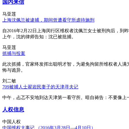
国内来信
马亚莲
上海沈佩兰被逮捕，期间曾遭看守所虐待施刑
自2016年2月22日上海闵行区维权者沈佩兰女士被刑拘后，到
上午，沈的律师告知：沈已被批捕。
马亚莲
抓捕与投案
此次抓捕，官家终发挥出聪明才智，为避免拘留所维权者人满
怖与诡异。
刘二敏
709被捕人士翟岩民妻子的天津寻夫记
中午，忐忑不安地到达天津第一看守所。暗自祷告：不要像上
人权信息
中国人权
中国维权大事记 （2016年3月28日—4月10日）