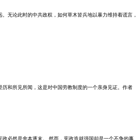
远。无论此时的中共政权，如何草木皆兵地以暴力维持着谎言，
泪经历和所见所闻，这是对中国劳教制度的一个亲身见证。作者
政必然是舍本逐末。 然而，宪政造就强国却是一个不争的事