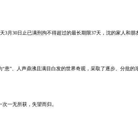
昨天3月30日止已满刑拘不得超过的最长期限37天，沈的家人和
为“患”、人声鼎沸且满目白发的世界奇观，采取了逐步、分批的
一次一无所获，失望而归。