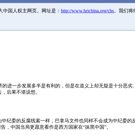
并入中国人权主网页。网址是：
http://www.hrichina.org/chs
。我们将
济的进一步发展多半是有利的，但是在道义上却无疑是十分恶劣
去，后果不堪设想。
成为中纪委的反腐线索一样，巴拿马文件也同样不会成为中纪委的
报告，中国当局更愿意看作是西方国家在“抹黑中国”。