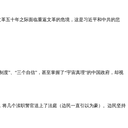
文革五十年之际面临重返文革的危境，这是习近平和中共的悲
度”、“三个自信”，甚至掌握了“宇宙真理”的中国政府，却视
，将几个渎职警官送上了法庭（边民一直引以为豪）。边民坚持