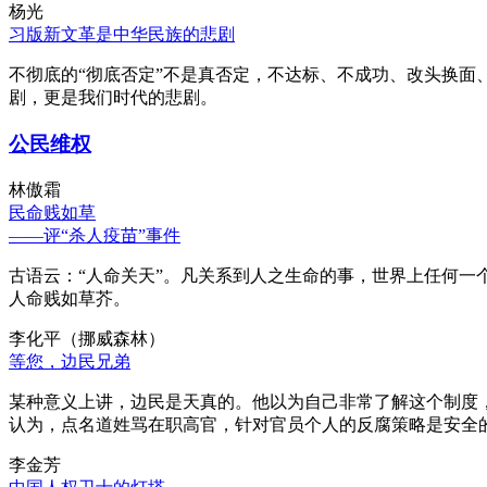
杨光
习版新文革是中华民族的悲剧
不彻底的“彻底否定”不是真否定，不达标、不成功、改头换面
剧，更是我们时代的悲剧。
公民维权
林傲霜
民命贱如草
——评“杀人疫苗”事件
古语云：“人命关天”。凡关系到人之生命的事，世界上任何一个
人命贱如草芥。
李化平（挪威森林）
等您，边民兄弟
某种意义上讲，边民是天真的。他以为自己非常了解这个制度
认为，点名道姓骂在职高官，针对官员个人的反腐策略是安全
李金芳