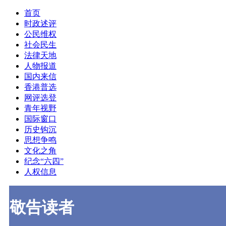
首页
时政述评
公民维权
社会民生
法律天地
人物报道
国内来信
香港普选
网评选登
青年视野
国际窗口
历史钩沉
思想争鸣
文化之角
纪念“六四”
人权信息
敬告读者