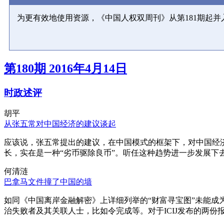
为更有效地使用资源，《中国人权双周刊》从第181期起
第180期 2016年4月14日
时政述评
胡平
从张五常对中国经济的建议谈起
应该说，张五常提出的建议，在中国模式的框架下，对中国经
长，实在是一种“劣币驱除良币”。听任这种趋势进一步发展下
何清涟
巴拿马文件撞了中国的墙
如同《中国离岸金融解密》上详细列举的“财富寻宝图”未能
治失败者及其关联人士，比如令完成等。对于ICIJ发布的两份