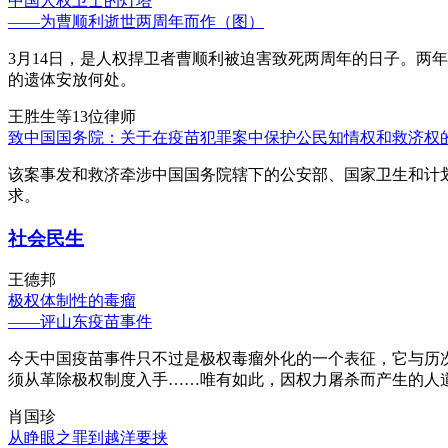
中国人权卫士的灯塔
——为曹顺利逝世两周年而作（图）
3月14日，是人权捍卫者曹顺利被迫害致死两周年的日子。两
的遗体安放何处。
王胜生等13位律师
致中国国务院：关于在疫苗犯罪案中保护公民知情权和救济权
该案事发和救济牵涉中国国务院辖下的公安部、国家卫生和计
求。
社会民生
王德邦
极权体制性的毒瘤
——评山东疫苗事件
今天中国疫苗事件只不过是极权毒瘤外化的一个表征，它与历
须从革除极权制度入手……唯有如此，因权力屠杀而产生的人
肖国珍
从睁眼之罪到越洋要挟