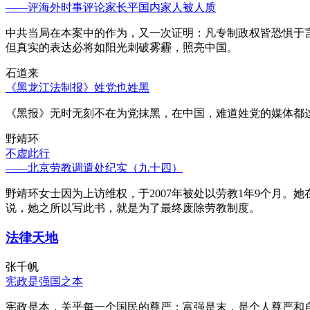
——评海外时事评论家长平国内家人被人质
中共当局在本案中的作为，又一次证明：凡专制政权皆恐惧于
但真实的表达必将如阳光刺破雾霾，照亮中国。
石道来
《黑龙江法制报》姓党也姓黑
《黑报》无时无刻不在为党抹黑，在中国，难道姓党的媒体都
野靖环
不虚此行
——北京劳教调遣处纪实（九十四）
野靖环女士因为上访维权，于2007年被处以劳教1年9个月
说，她之所以写此书，就是为了最终废除劳教制度。
法律天地
张千帆
宪政是强国之本
宪政是本，关乎每一个国民的尊严；富强是末，是个人尊严和