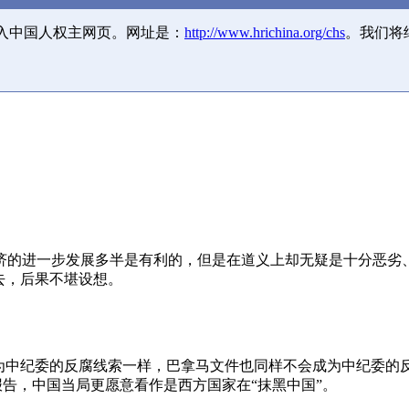
并入中国人权主网页。网址是：
http://www.hrichina.org/chs
。我们将
济的进一步发展多半是有利的，但是在道义上却无疑是十分恶劣
去，后果不堪设想。
成为中纪委的反腐线索一样，巴拿马文件也同样不会成为中纪委的
报告，中国当局更愿意看作是西方国家在“抹黑中国”。