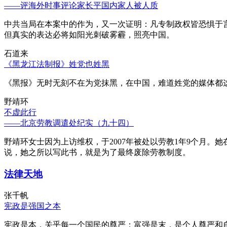
——评海外时事评论家长平国内家人被人质
中共当局在本案中的作为，又一次证明：凡专制政权皆恐惧于
但真实的表达必将如阳光刺破雾霾，照亮中国。
石道来
《黑龙江法制报》姓党也姓黑
《黑报》无时无刻不在为党抹黑，在中国，难道姓党的媒体都
野靖环
不虚此行
——北京劳教调遣处纪实（九十四）
野靖环女士因为上访维权，于2007年被处以劳教1年9个月
说，她之所以写此书，就是为了最终废除劳教制度。
法律天地
张千帆
宪政是强国之本
宪政是本，关乎每一个国民的尊严；富强是末，是个人尊严和