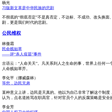
杨光
习版新文革是中华民族的悲剧
不彻底的“彻底否定”不是真否定，不达标、不成功、改头换面
剧，更是我们时代的悲剧。
公民维权
林傲霜
民命贱如草
——评“杀人疫苗”事件
古语云：“人命关天”。凡关系到人之生命的事，世界上任何一个
人命贱如草芥。
李化平（挪威森林）
等您，边民兄弟
某种意义上讲，边民是天真的。他以为自己非常了解这个制度
认为，点名道姓骂在职高官，针对官员个人的反腐策略是安全
李金芳