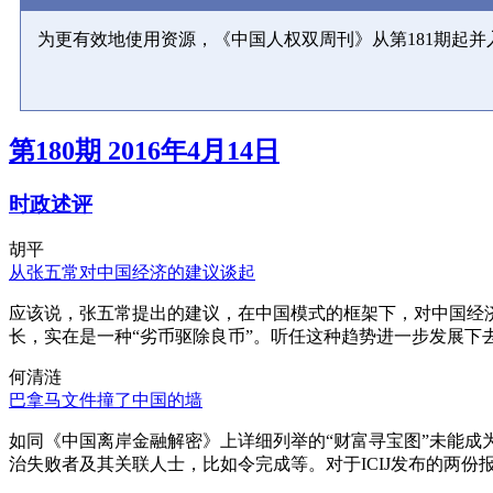
为更有效地使用资源，《中国人权双周刊》从第181期起
第180期 2016年4月14日
时政述评
胡平
从张五常对中国经济的建议谈起
应该说，张五常提出的建议，在中国模式的框架下，对中国经
长，实在是一种“劣币驱除良币”。听任这种趋势进一步发展下
何清涟
巴拿马文件撞了中国的墙
如同《中国离岸金融解密》上详细列举的“财富寻宝图”未能
治失败者及其关联人士，比如令完成等。对于ICIJ发布的两份