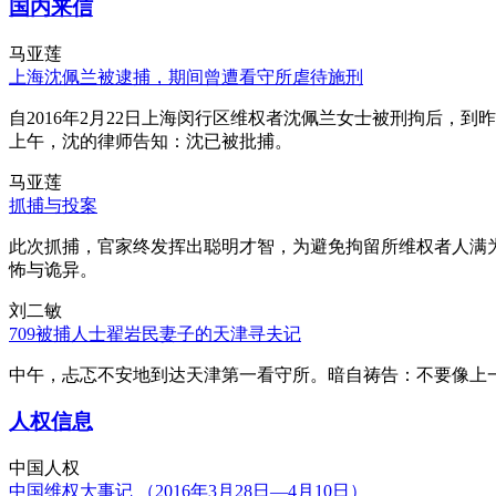
国内来信
马亚莲
上海沈佩兰被逮捕，期间曾遭看守所虐待施刑
自2016年2月22日上海闵行区维权者沈佩兰女士被刑拘后，到
上午，沈的律师告知：沈已被批捕。
马亚莲
抓捕与投案
此次抓捕，官家终发挥出聪明才智，为避免拘留所维权者人满
怖与诡异。
刘二敏
709被捕人士翟岩民妻子的天津寻夫记
中午，忐忑不安地到达天津第一看守所。暗自祷告：不要像上
人权信息
中国人权
中国维权大事记 （2016年3月28日—4月10日）