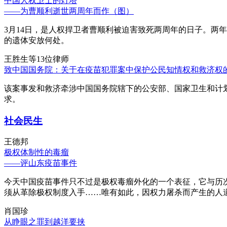
中国人权卫士的灯塔
——为曹顺利逝世两周年而作（图）
3月14日，是人权捍卫者曹顺利被迫害致死两周年的日子。两
的遗体安放何处。
王胜生等13位律师
致中国国务院：关于在疫苗犯罪案中保护公民知情权和救济权
该案事发和救济牵涉中国国务院辖下的公安部、国家卫生和计
求。
社会民生
王德邦
极权体制性的毒瘤
——评山东疫苗事件
今天中国疫苗事件只不过是极权毒瘤外化的一个表征，它与历
须从革除极权制度入手……唯有如此，因权力屠杀而产生的人
肖国珍
从睁眼之罪到越洋要挟