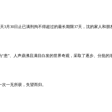
昨天3月30日止已满刑拘不得超过的最长期限37天，沈的家人和
为“患”、人声鼎沸且满目白发的世界奇观，采取了逐步、分批的
一次一无所获，失望而归。