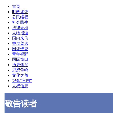
首页
时政述评
公民维权
社会民生
法律天地
人物报道
国内来信
香港普选
网评选登
青年视野
国际窗口
历史钩沉
思想争鸣
文化之角
纪念“六四”
人权信息
敬告读者