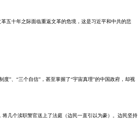
文革五十年之际面临重返文革的危境，这是习近平和中共的悲
度”、“三个自信”，甚至掌握了“宇宙真理”的中国政府，却视
，将几个渎职警官送上了法庭（边民一直引以为豪）。边民坚持