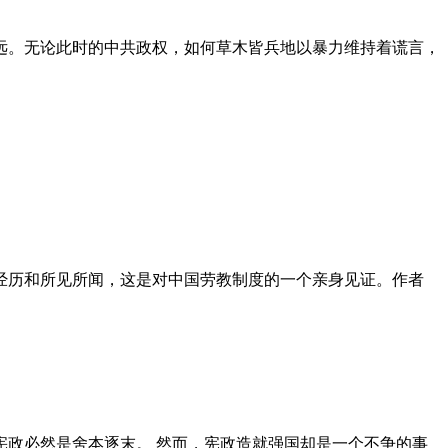
远。无论此时的中共政权，如何草木皆兵地以暴力维持着谎言，
泪经历和所见所闻，这是对中国劳教制度的一个亲身见证。作者
政必然是舍本逐末。 然而，宪政造就强国却是一个不争的事