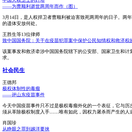
中国人权卫士的灯塔
——为曹顺利逝世两周年而作（图）
3月14日，是人权捍卫者曹顺利被迫害致死两周年的日子。两
的遗体安放何处。
王胜生等13位律师
致中国国务院：关于在疫苗犯罪案中保护公民知情权和救济权
该案事发和救济牵涉中国国务院辖下的公安部、国家卫生和计
求。
社会民生
王德邦
极权体制性的毒瘤
——评山东疫苗事件
今天中国疫苗事件只不过是极权毒瘤外化的一个表征，它与历
须从革除极权制度入手……唯有如此，因权力屠杀而产生的人
肖国珍
从睁眼之罪到越洋要挟