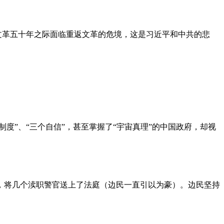
文革五十年之际面临重返文革的危境，这是习近平和中共的悲
度”、“三个自信”，甚至掌握了“宇宙真理”的中国政府，却视
，将几个渎职警官送上了法庭（边民一直引以为豪）。边民坚持