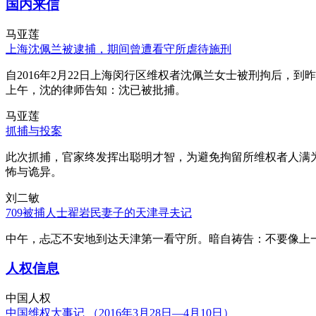
国内来信
马亚莲
上海沈佩兰被逮捕，期间曾遭看守所虐待施刑
自2016年2月22日上海闵行区维权者沈佩兰女士被刑拘后，到
上午，沈的律师告知：沈已被批捕。
马亚莲
抓捕与投案
此次抓捕，官家终发挥出聪明才智，为避免拘留所维权者人满
怖与诡异。
刘二敏
709被捕人士翟岩民妻子的天津寻夫记
中午，忐忑不安地到达天津第一看守所。暗自祷告：不要像上
人权信息
中国人权
中国维权大事记 （2016年3月28日—4月10日）