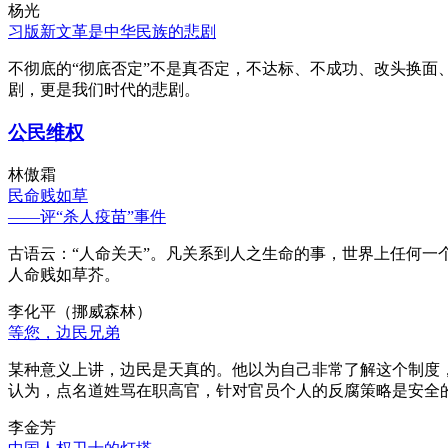
杨光
习版新文革是中华民族的悲剧
不彻底的“彻底否定”不是真否定，不达标、不成功、改头换面
剧，更是我们时代的悲剧。
公民维权
林傲霜
民命贱如草
——评“杀人疫苗”事件
古语云：“人命关天”。凡关系到人之生命的事，世界上任何一个
人命贱如草芥。
李化平（挪威森林）
等您，边民兄弟
某种意义上讲，边民是天真的。他以为自己非常了解这个制度
认为，点名道姓骂在职高官，针对官员个人的反腐策略是安全
李金芳