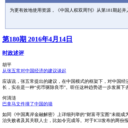
为更有效地使用资源，《中国人权双周刊》从第181期起
第180期 2016年4月14日
时政述评
胡平
从张五常对中国经济的建议谈起
应该说，张五常提出的建议，在中国模式的框架下，对中国经
长，实在是一种“劣币驱除良币”。听任这种趋势进一步发展下
何清涟
巴拿马文件撞了中国的墙
如同《中国离岸金融解密》上详细列举的“财富寻宝图”未能
治失败者及其关联人士，比如令完成等。对于ICIJ发布的两份