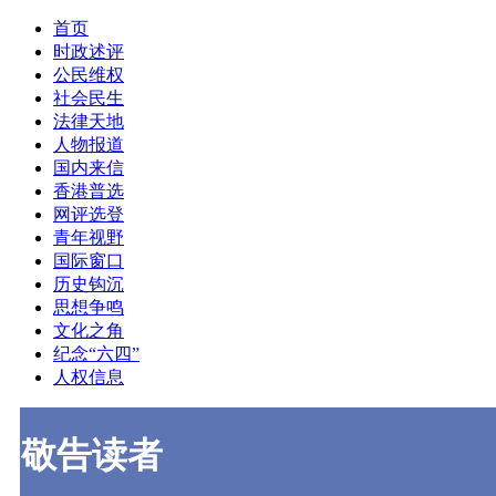
首页
时政述评
公民维权
社会民生
法律天地
人物报道
国内来信
香港普选
网评选登
青年视野
国际窗口
历史钩沉
思想争鸣
文化之角
纪念“六四”
人权信息
敬告读者