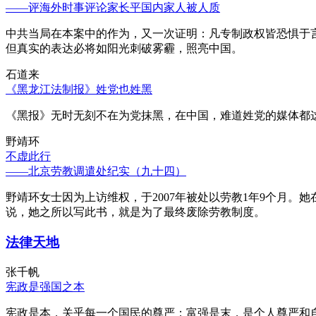
——评海外时事评论家长平国内家人被人质
中共当局在本案中的作为，又一次证明：凡专制政权皆恐惧于
但真实的表达必将如阳光刺破雾霾，照亮中国。
石道来
《黑龙江法制报》姓党也姓黑
《黑报》无时无刻不在为党抹黑，在中国，难道姓党的媒体都
野靖环
不虚此行
——北京劳教调遣处纪实（九十四）
野靖环女士因为上访维权，于2007年被处以劳教1年9个月
说，她之所以写此书，就是为了最终废除劳教制度。
法律天地
张千帆
宪政是强国之本
宪政是本，关乎每一个国民的尊严；富强是末，是个人尊严和