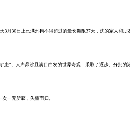
昨天3月30日止已满刑拘不得超过的最长期限37天，沈的家人和
为“患”、人声鼎沸且满目白发的世界奇观，采取了逐步、分批的
一次一无所获，失望而归。