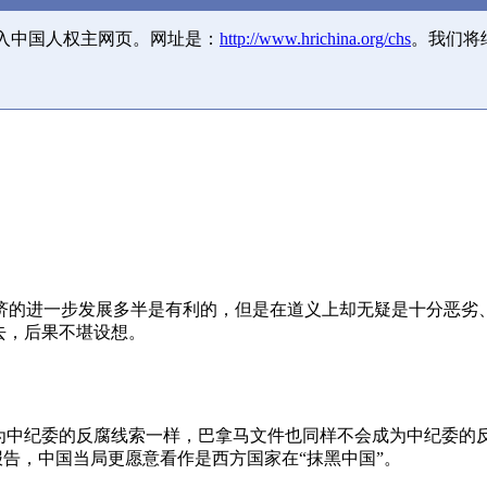
并入中国人权主网页。网址是：
http://www.hrichina.org/chs
。我们将
济的进一步发展多半是有利的，但是在道义上却无疑是十分恶劣
去，后果不堪设想。
成为中纪委的反腐线索一样，巴拿马文件也同样不会成为中纪委的
报告，中国当局更愿意看作是西方国家在“抹黑中国”。