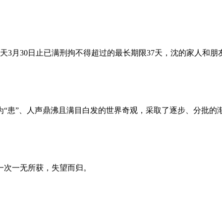
昨天3月30日止已满刑拘不得超过的最长期限37天，沈的家人和
为“患”、人声鼎沸且满目白发的世界奇观，采取了逐步、分批的
一次一无所获，失望而归。