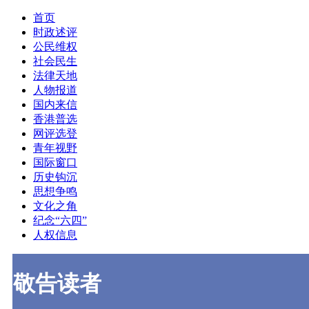
首页
时政述评
公民维权
社会民生
法律天地
人物报道
国内来信
香港普选
网评选登
青年视野
国际窗口
历史钩沉
思想争鸣
文化之角
纪念“六四”
人权信息
敬告读者