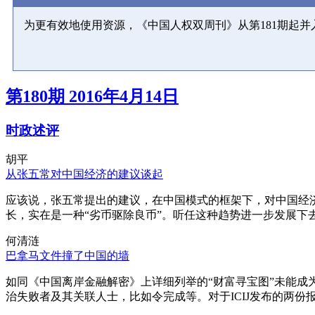
为更有效地使用资源，《中国人权双周刊》从第181期起
第180期 2016年4月14日
时政述评
胡平
从张五常对中国经济的建议谈起
应该说，张五常提出的建议，在中国模式的框架下，对中国经
长，实在是一种“劣币驱除良币”。听任这种趋势进一步发展下
何清涟
巴拿马文件撞了中国的墙
如同《中国离岸金融解密》上详细列举的“财富寻宝图”未能
治失败者及其关联人士，比如令完成等。对于ICIJ发布的两份