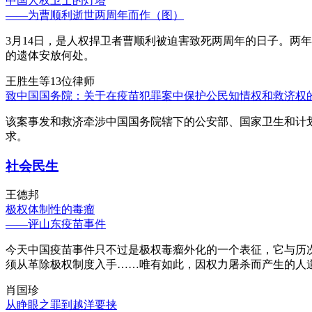
中国人权卫士的灯塔
——为曹顺利逝世两周年而作（图）
3月14日，是人权捍卫者曹顺利被迫害致死两周年的日子。两
的遗体安放何处。
王胜生等13位律师
致中国国务院：关于在疫苗犯罪案中保护公民知情权和救济权
该案事发和救济牵涉中国国务院辖下的公安部、国家卫生和计
求。
社会民生
王德邦
极权体制性的毒瘤
——评山东疫苗事件
今天中国疫苗事件只不过是极权毒瘤外化的一个表征，它与历
须从革除极权制度入手……唯有如此，因权力屠杀而产生的人
肖国珍
从睁眼之罪到越洋要挟