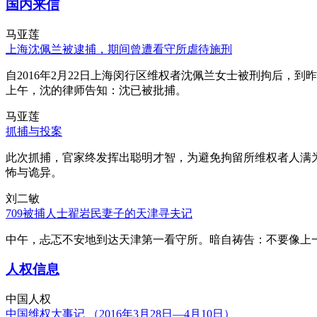
国内来信
马亚莲
上海沈佩兰被逮捕，期间曾遭看守所虐待施刑
自2016年2月22日上海闵行区维权者沈佩兰女士被刑拘后，到
上午，沈的律师告知：沈已被批捕。
马亚莲
抓捕与投案
此次抓捕，官家终发挥出聪明才智，为避免拘留所维权者人满
怖与诡异。
刘二敏
709被捕人士翟岩民妻子的天津寻夫记
中午，忐忑不安地到达天津第一看守所。暗自祷告：不要像上
人权信息
中国人权
中国维权大事记 （2016年3月28日—4月10日）