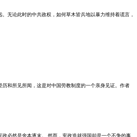
远。无论此时的中共政权，如何草木皆兵地以暴力维持着谎言，
泪经历和所见所闻，这是对中国劳教制度的一个亲身见证。作者
政必然是舍本逐末。 然而，宪政造就强国却是一个不争的事