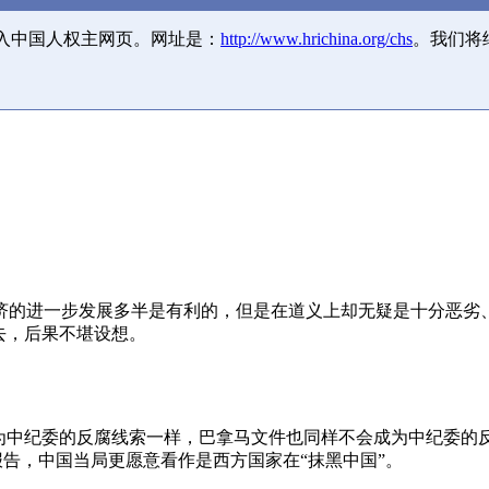
并入中国人权主网页。网址是：
http://www.hrichina.org/chs
。我们将
济的进一步发展多半是有利的，但是在道义上却无疑是十分恶劣
去，后果不堪设想。
成为中纪委的反腐线索一样，巴拿马文件也同样不会成为中纪委的
报告，中国当局更愿意看作是西方国家在“抹黑中国”。