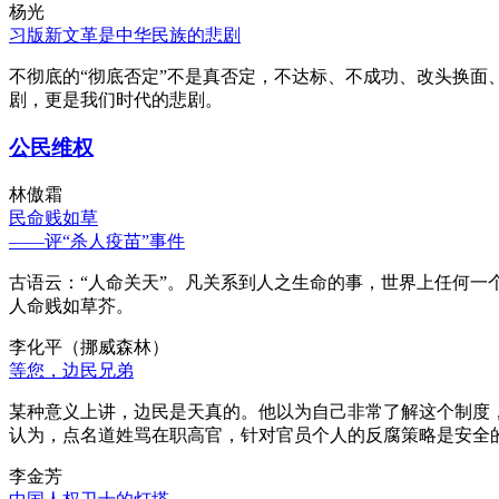
杨光
习版新文革是中华民族的悲剧
不彻底的“彻底否定”不是真否定，不达标、不成功、改头换面
剧，更是我们时代的悲剧。
公民维权
林傲霜
民命贱如草
——评“杀人疫苗”事件
古语云：“人命关天”。凡关系到人之生命的事，世界上任何一个
人命贱如草芥。
李化平（挪威森林）
等您，边民兄弟
某种意义上讲，边民是天真的。他以为自己非常了解这个制度
认为，点名道姓骂在职高官，针对官员个人的反腐策略是安全
李金芳