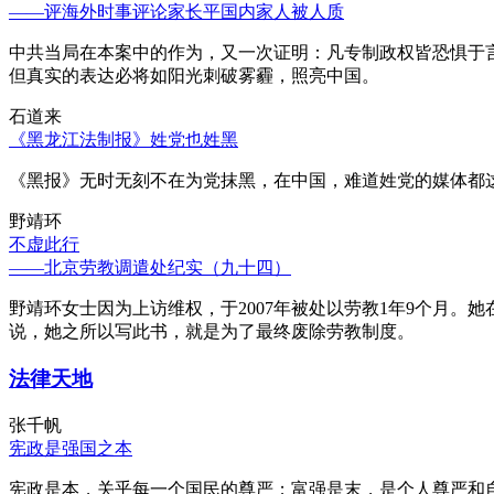
——评海外时事评论家长平国内家人被人质
中共当局在本案中的作为，又一次证明：凡专制政权皆恐惧于
但真实的表达必将如阳光刺破雾霾，照亮中国。
石道来
《黑龙江法制报》姓党也姓黑
《黑报》无时无刻不在为党抹黑，在中国，难道姓党的媒体都
野靖环
不虚此行
——北京劳教调遣处纪实（九十四）
野靖环女士因为上访维权，于2007年被处以劳教1年9个月
说，她之所以写此书，就是为了最终废除劳教制度。
法律天地
张千帆
宪政是强国之本
宪政是本，关乎每一个国民的尊严；富强是末，是个人尊严和