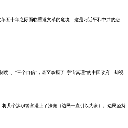
文革五十年之际面临重返文革的危境，这是习近平和中共的悲
度”、“三个自信”，甚至掌握了“宇宙真理”的中国政府，却视
，将几个渎职警官送上了法庭（边民一直引以为豪）。边民坚持