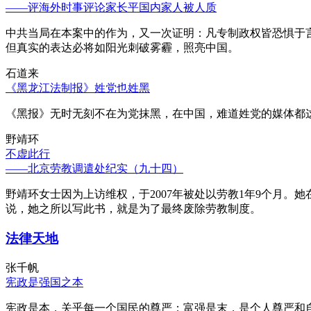
——评海外时事评论家长平国内家人被人质
中共当局在本案中的作为，又一次证明：凡专制政权皆恐惧于
但真实的表达必将如阳光刺破雾霾，照亮中国。
石道来
《黑龙江法制报》姓党也姓黑
《黑报》无时无刻不在为党抹黑，在中国，难道姓党的媒体都
野靖环
不虚此行
——北京劳教调遣处纪实（九十四）
野靖环女士因为上访维权，于2007年被处以劳教1年9个月
说，她之所以写此书，就是为了最终废除劳教制度。
法律天地
张千帆
宪政是强国之本
宪政是本，关乎每一个国民的尊严；富强是末，是个人尊严和