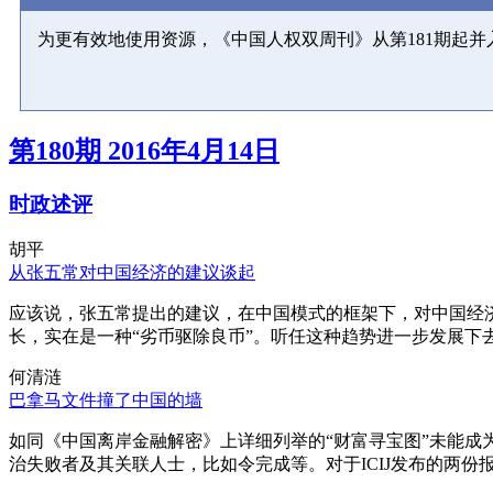
为更有效地使用资源，《中国人权双周刊》从第181期起
第180期 2016年4月14日
时政述评
胡平
从张五常对中国经济的建议谈起
应该说，张五常提出的建议，在中国模式的框架下，对中国经
长，实在是一种“劣币驱除良币”。听任这种趋势进一步发展下
何清涟
巴拿马文件撞了中国的墙
如同《中国离岸金融解密》上详细列举的“财富寻宝图”未能
治失败者及其关联人士，比如令完成等。对于ICIJ发布的两份