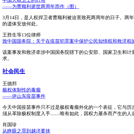
中国人权卫士的灯塔
——为曹顺利逝世两周年而作（图）
3月14日，是人权捍卫者曹顺利被迫害致死两周年的日子。两
的遗体安放何处。
王胜生等13位律师
致中国国务院：关于在疫苗犯罪案中保护公民知情权和救济权
该案事发和救济牵涉中国国务院辖下的公安部、国家卫生和计
求。
社会民生
王德邦
极权体制性的毒瘤
——评山东疫苗事件
今天中国疫苗事件只不过是极权毒瘤外化的一个表征，它与历
须从革除极权制度入手……唯有如此，因权力屠杀而产生的人
肖国珍
从睁眼之罪到越洋要挟