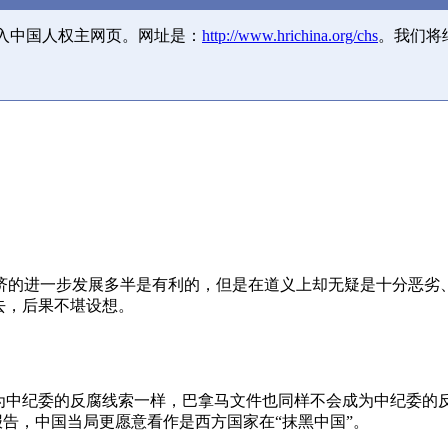
并入中国人权主网页。网址是：
http://www.hrichina.org/chs
。我们将
济的进一步发展多半是有利的，但是在道义上却无疑是十分恶劣
去，后果不堪设想。
成为中纪委的反腐线索一样，巴拿马文件也同样不会成为中纪委的
报告，中国当局更愿意看作是西方国家在“抹黑中国”。