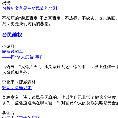
杨光
习版新文革是中华民族的悲剧
不彻底的“彻底否定”不是真否定，不达标、不成功、改头换面
剧，更是我们时代的悲剧。
公民维权
林傲霜
民命贱如草
——评“杀人疫苗”事件
古语云：“人命关天”。凡关系到人之生命的事，世界上任何一个
人命贱如草芥。
李化平（挪威森林）
等您，边民兄弟
某种意义上讲，边民是天真的。他以为自己非常了解这个制度
认为，点名道姓骂在职高官，针对官员个人的反腐策略是安全
李金芳