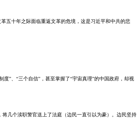
文革五十年之际面临重返文革的危境，这是习近平和中共的悲
度”、“三个自信”，甚至掌握了“宇宙真理”的中国政府，却视
，将几个渎职警官送上了法庭（边民一直引以为豪）。边民坚持