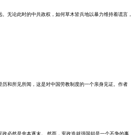
远。无论此时的中共政权，如何草木皆兵地以暴力维持着谎言，
泪经历和所见所闻，这是对中国劳教制度的一个亲身见证。作者
政必然是舍本逐末。 然而，宪政造就强国却是一个不争的事