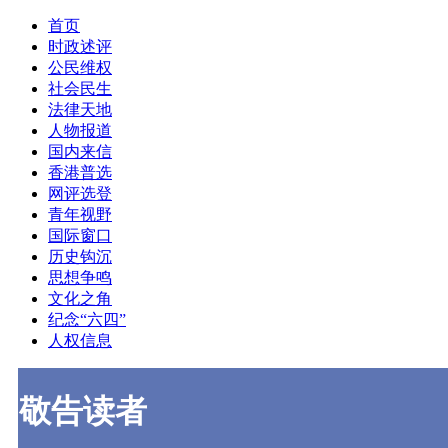
首页
时政述评
公民维权
社会民生
法律天地
人物报道
国内来信
香港普选
网评选登
青年视野
国际窗口
历史钩沉
思想争鸣
文化之角
纪念“六四”
人权信息
敬告读者