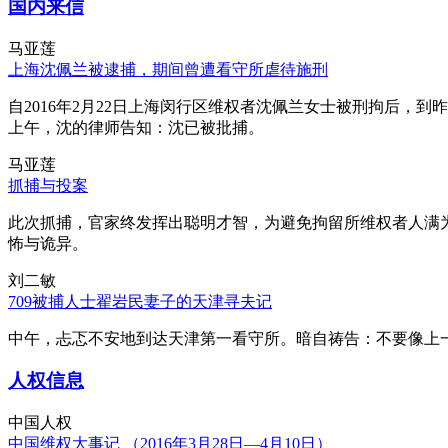
国内来信
马亚莲
上海沈佩兰被逮捕，期间曾遭看守所虐待施刑
自2016年2月22日上海闵行区维权者沈佩兰女士被刑拘后，到
上午，沈的律师告知：沈已被批捕。
马亚莲
抓捕与投案
此次抓捕，官家终发挥出聪明才智，为避免拘留所维权者人满
怖与诡异。
刘二敏
709被捕人士翟岩民妻子的天津寻夫记
中午，忐忑不安地到达天津第一看守所。暗自祷告：不要像上
人权信息
中国人权
中国维权大事记 （2016年3月28日—4月10日）