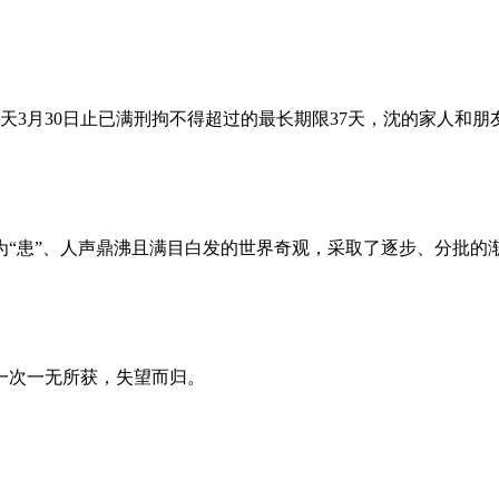
昨天3月30日止已满刑拘不得超过的最长期限37天，沈的家人和
为“患”、人声鼎沸且满目白发的世界奇观，采取了逐步、分批的
一次一无所获，失望而归。