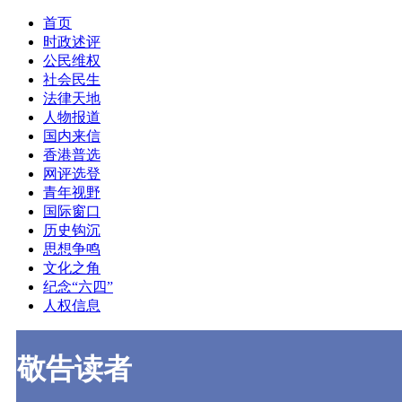
首页
时政述评
公民维权
社会民生
法律天地
人物报道
国内来信
香港普选
网评选登
青年视野
国际窗口
历史钩沉
思想争鸣
文化之角
纪念“六四”
人权信息
敬告读者