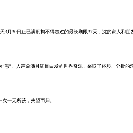
昨天3月30日止已满刑拘不得超过的最长期限37天，沈的家人和
为“患”、人声鼎沸且满目白发的世界奇观，采取了逐步、分批的
一次一无所获，失望而归。