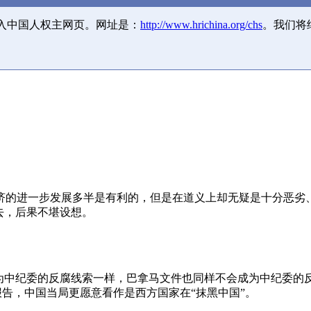
并入中国人权主网页。网址是：
http://www.hrichina.org/chs
。我们将
济的进一步发展多半是有利的，但是在道义上却无疑是十分恶劣
去，后果不堪设想。
成为中纪委的反腐线索一样，巴拿马文件也同样不会成为中纪委的
报告，中国当局更愿意看作是西方国家在“抹黑中国”。