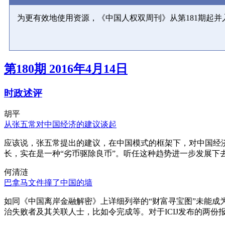
为更有效地使用资源，《中国人权双周刊》从第181期起
第180期 2016年4月14日
时政述评
胡平
从张五常对中国经济的建议谈起
应该说，张五常提出的建议，在中国模式的框架下，对中国经
长，实在是一种“劣币驱除良币”。听任这种趋势进一步发展下
何清涟
巴拿马文件撞了中国的墙
如同《中国离岸金融解密》上详细列举的“财富寻宝图”未能
治失败者及其关联人士，比如令完成等。对于ICIJ发布的两份