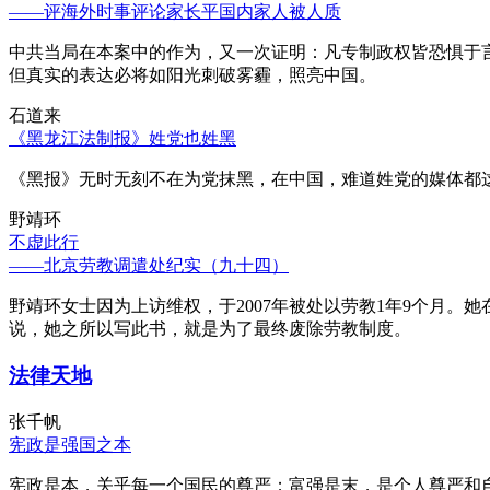
——评海外时事评论家长平国内家人被人质
中共当局在本案中的作为，又一次证明：凡专制政权皆恐惧于
但真实的表达必将如阳光刺破雾霾，照亮中国。
石道来
《黑龙江法制报》姓党也姓黑
《黑报》无时无刻不在为党抹黑，在中国，难道姓党的媒体都
野靖环
不虚此行
——北京劳教调遣处纪实（九十四）
野靖环女士因为上访维权，于2007年被处以劳教1年9个月
说，她之所以写此书，就是为了最终废除劳教制度。
法律天地
张千帆
宪政是强国之本
宪政是本，关乎每一个国民的尊严；富强是末，是个人尊严和