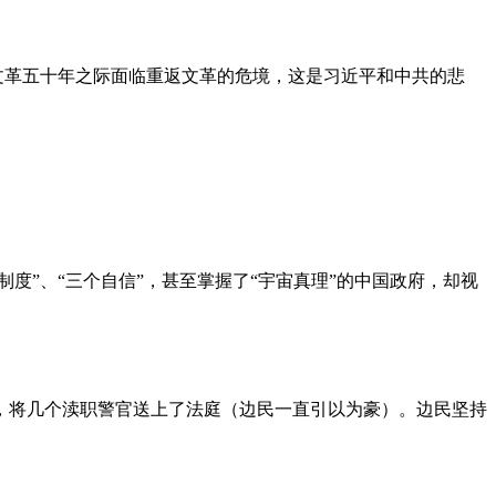
文革五十年之际面临重返文革的危境，这是习近平和中共的悲
度”、“三个自信”，甚至掌握了“宇宙真理”的中国政府，却视
，将几个渎职警官送上了法庭（边民一直引以为豪）。边民坚持