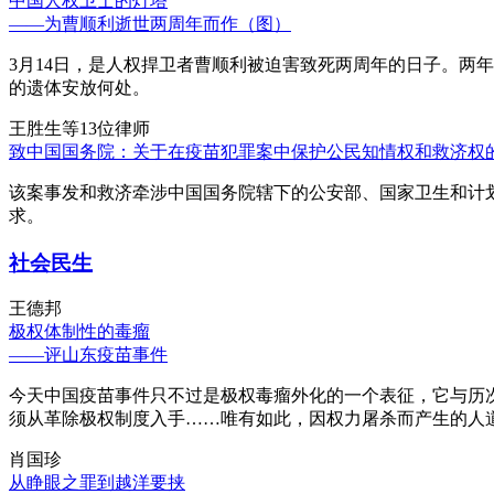
中国人权卫士的灯塔
——为曹顺利逝世两周年而作（图）
3月14日，是人权捍卫者曹顺利被迫害致死两周年的日子。两
的遗体安放何处。
王胜生等13位律师
致中国国务院：关于在疫苗犯罪案中保护公民知情权和救济权
该案事发和救济牵涉中国国务院辖下的公安部、国家卫生和计
求。
社会民生
王德邦
极权体制性的毒瘤
——评山东疫苗事件
今天中国疫苗事件只不过是极权毒瘤外化的一个表征，它与历
须从革除极权制度入手……唯有如此，因权力屠杀而产生的人
肖国珍
从睁眼之罪到越洋要挟