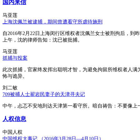
国内来信
马亚莲
上海沈佩兰被逮捕，期间曾遭看守所虐待施刑
自2016年2月22日上海闵行区维权者沈佩兰女士被刑拘后，到
上午，沈的律师告知：沈已被批捕。
马亚莲
抓捕与投案
此次抓捕，官家终发挥出聪明才智，为避免拘留所维权者人满
怖与诡异。
刘二敏
709被捕人士翟岩民妻子的天津寻夫记
中午，忐忑不安地到达天津第一看守所。暗自祷告：不要像上
人权信息
中国人权
中国维权大事记 （2016年3月28日—4月10日）