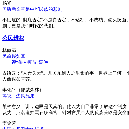
杨光
习版新文革是中华民族的悲剧
不彻底的“彻底否定”不是真否定，不达标、不成功、改头换面
剧，更是我们时代的悲剧。
公民维权
林傲霜
民命贱如草
——评“杀人疫苗”事件
古语云：“人命关天”。凡关系到人之生命的事，世界上任何一个
人命贱如草芥。
李化平（挪威森林）
等您，边民兄弟
某种意义上讲，边民是天真的。他以为自己非常了解这个制度
认为，点名道姓骂在职高官，针对官员个人的反腐策略是安全
李金芳