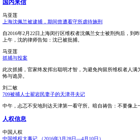
国内来信
马亚莲
上海沈佩兰被逮捕，期间曾遭看守所虐待施刑
自2016年2月22日上海闵行区维权者沈佩兰女士被刑拘后，到
上午，沈的律师告知：沈已被批捕。
马亚莲
抓捕与投案
此次抓捕，官家终发挥出聪明才智，为避免拘留所维权者人满
怖与诡异。
刘二敏
709被捕人士翟岩民妻子的天津寻夫记
中午，忐忑不安地到达天津第一看守所。暗自祷告：不要像上
人权信息
中国人权
中国维权大事记 （2016年3月28日—4月10日）