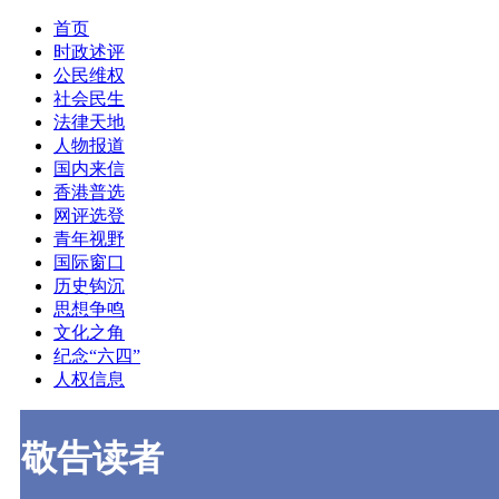
首页
时政述评
公民维权
社会民生
法律天地
人物报道
国内来信
香港普选
网评选登
青年视野
国际窗口
历史钩沉
思想争鸣
文化之角
纪念“六四”
人权信息
敬告读者