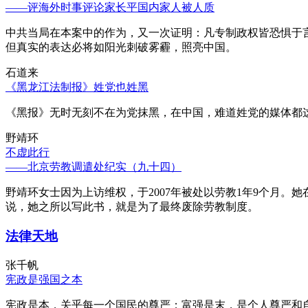
——评海外时事评论家长平国内家人被人质
中共当局在本案中的作为，又一次证明：凡专制政权皆恐惧于
但真实的表达必将如阳光刺破雾霾，照亮中国。
石道来
《黑龙江法制报》姓党也姓黑
《黑报》无时无刻不在为党抹黑，在中国，难道姓党的媒体都
野靖环
不虚此行
——北京劳教调遣处纪实（九十四）
野靖环女士因为上访维权，于2007年被处以劳教1年9个月
说，她之所以写此书，就是为了最终废除劳教制度。
法律天地
张千帆
宪政是强国之本
宪政是本，关乎每一个国民的尊严；富强是末，是个人尊严和