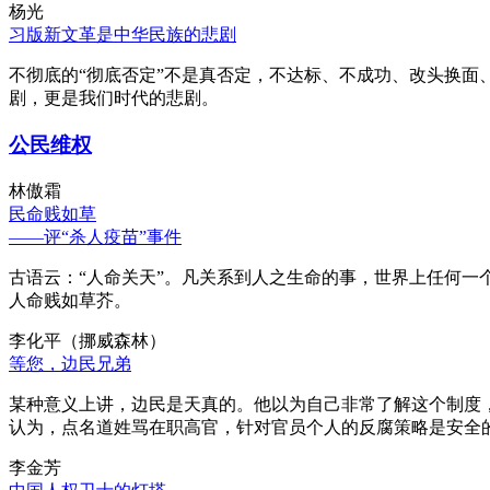
杨光
习版新文革是中华民族的悲剧
不彻底的“彻底否定”不是真否定，不达标、不成功、改头换面
剧，更是我们时代的悲剧。
公民维权
林傲霜
民命贱如草
——评“杀人疫苗”事件
古语云：“人命关天”。凡关系到人之生命的事，世界上任何一个
人命贱如草芥。
李化平（挪威森林）
等您，边民兄弟
某种意义上讲，边民是天真的。他以为自己非常了解这个制度
认为，点名道姓骂在职高官，针对官员个人的反腐策略是安全
李金芳