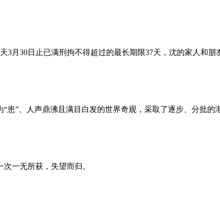
昨天3月30日止已满刑拘不得超过的最长期限37天，沈的家人和
为“患”、人声鼎沸且满目白发的世界奇观，采取了逐步、分批的
一次一无所获，失望而归。