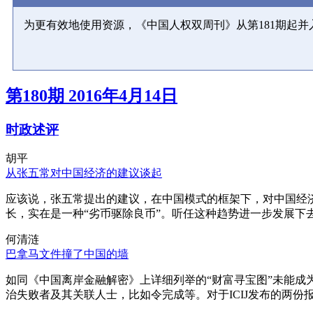
为更有效地使用资源，《中国人权双周刊》从第181期起
第180期 2016年4月14日
时政述评
胡平
从张五常对中国经济的建议谈起
应该说，张五常提出的建议，在中国模式的框架下，对中国经
长，实在是一种“劣币驱除良币”。听任这种趋势进一步发展下
何清涟
巴拿马文件撞了中国的墙
如同《中国离岸金融解密》上详细列举的“财富寻宝图”未能
治失败者及其关联人士，比如令完成等。对于ICIJ发布的两份