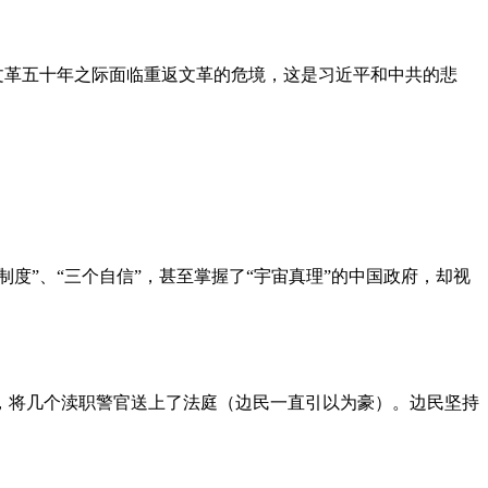
文革五十年之际面临重返文革的危境，这是习近平和中共的悲
度”、“三个自信”，甚至掌握了“宇宙真理”的中国政府，却视
，将几个渎职警官送上了法庭（边民一直引以为豪）。边民坚持