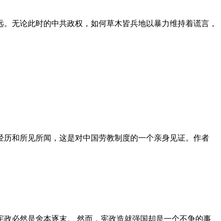
远。无论此时的中共政权，如何草木皆兵地以暴力维持着谎言，
泪经历和所见所闻，这是对中国劳教制度的一个亲身见证。作者
政必然是舍本逐末。 然而，宪政造就强国却是一个不争的事