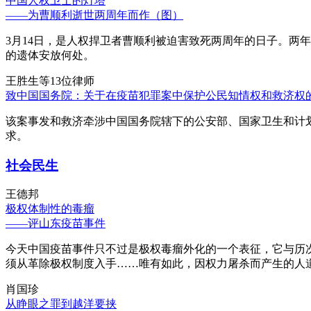
中国人权卫士的灯塔
——为曹顺利逝世两周年而作（图）
3月14日，是人权捍卫者曹顺利被迫害致死两周年的日子。两
的遗体安放何处。
王胜生等13位律师
致中国国务院：关于在疫苗犯罪案中保护公民知情权和救济权
该案事发和救济牵涉中国国务院辖下的公安部、国家卫生和计
求。
社会民生
王德邦
极权体制性的毒瘤
——评山东疫苗事件
今天中国疫苗事件只不过是极权毒瘤外化的一个表征，它与历
须从革除极权制度入手……唯有如此，因权力屠杀而产生的人
肖国珍
从睁眼之罪到越洋要挟