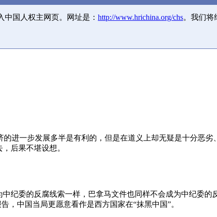
并入中国人权主网页。网址是：
http://www.hrichina.org/chs
。我们将
济的进一步发展多半是有利的，但是在道义上却无疑是十分恶劣
去，后果不堪设想。
成为中纪委的反腐线索一样，巴拿马文件也同样不会成为中纪委的
报告，中国当局更愿意看作是西方国家在“抹黑中国”。