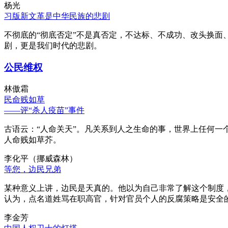
杨光
习版新文革是中华民族的悲剧
不彻底的“彻底否定”不是真否定，不达标、不成功、改头换面
剧，更是我们时代的悲剧。
公民维权
林傲霜
民命贱如草
——评“杀人疫苗”事件
古语云：“人命关天”。凡关系到人之生命的事，世界上任何一个
人命贱如草芥。
李化平（挪威森林）
等您，边民兄弟
某种意义上讲，边民是天真的。他以为自己非常了解这个制度
认为，点名道姓骂在职高官，针对官员个人的反腐策略是安全
李金芳