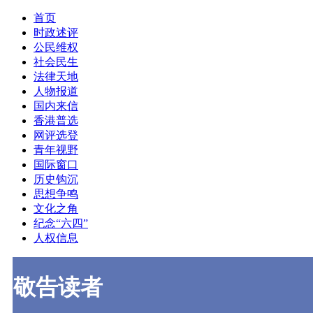
首页
时政述评
公民维权
社会民生
法律天地
人物报道
国内来信
香港普选
网评选登
青年视野
国际窗口
历史钩沉
思想争鸣
文化之角
纪念“六四”
人权信息
敬告读者