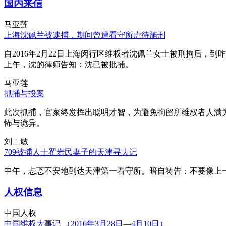
国内来信
马亚莲
上海沈佩兰被逮捕，期间曾遭看守所虐待施刑
自2016年2月22日上海闵行区维权者沈佩兰女士被刑拘后，到
上午，沈的律师告知：沈已被批捕。
马亚莲
抓捕与投案
此次抓捕，官家终发挥出聪明才智，为避免拘留所维权者人满
怖与诡异。
刘二敏
709被捕人士翟岩民妻子的天津寻夫记
中午，忐忑不安地到达天津第一看守所。暗自祷告：不要像上
人权信息
中国人权
中国维权大事记 （2016年3月28日—4月10日）