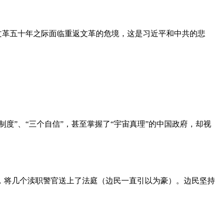
文革五十年之际面临重返文革的危境，这是习近平和中共的悲
度”、“三个自信”，甚至掌握了“宇宙真理”的中国政府，却视
，将几个渎职警官送上了法庭（边民一直引以为豪）。边民坚持