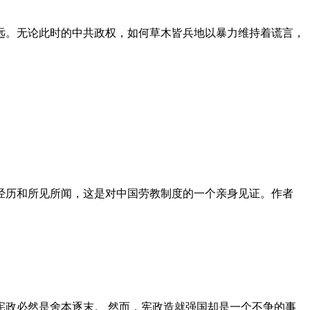
远。无论此时的中共政权，如何草木皆兵地以暴力维持着谎言，
泪经历和所见所闻，这是对中国劳教制度的一个亲身见证。作者
政必然是舍本逐末。 然而，宪政造就强国却是一个不争的事