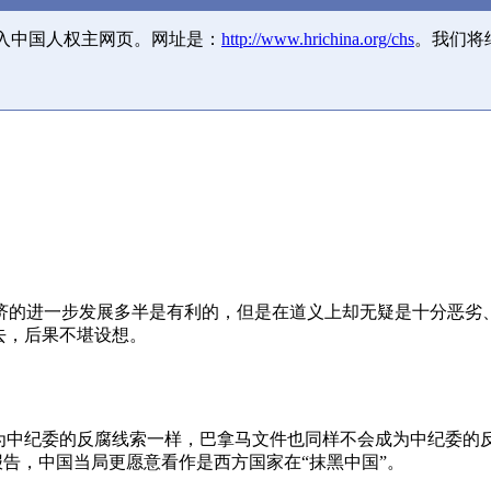
并入中国人权主网页。网址是：
http://www.hrichina.org/chs
。我们将
济的进一步发展多半是有利的，但是在道义上却无疑是十分恶劣
去，后果不堪设想。
成为中纪委的反腐线索一样，巴拿马文件也同样不会成为中纪委的
报告，中国当局更愿意看作是西方国家在“抹黑中国”。