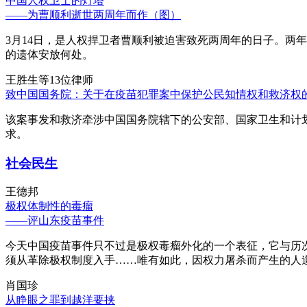
中国人权卫士的灯塔
——为曹顺利逝世两周年而作（图）
3月14日，是人权捍卫者曹顺利被迫害致死两周年的日子。两
的遗体安放何处。
王胜生等13位律师
致中国国务院：关于在疫苗犯罪案中保护公民知情权和救济权
该案事发和救济牵涉中国国务院辖下的公安部、国家卫生和计
求。
社会民生
王德邦
极权体制性的毒瘤
——评山东疫苗事件
今天中国疫苗事件只不过是极权毒瘤外化的一个表征，它与历
须从革除极权制度入手……唯有如此，因权力屠杀而产生的人
肖国珍
从睁眼之罪到越洋要挟