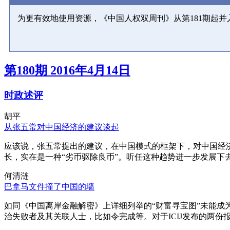
为更有效地使用资源，《中国人权双周刊》从第181期起
第180期 2016年4月14日
时政述评
胡平
从张五常对中国经济的建议谈起
应该说，张五常提出的建议，在中国模式的框架下，对中国经
长，实在是一种“劣币驱除良币”。听任这种趋势进一步发展下
何清涟
巴拿马文件撞了中国的墙
如同《中国离岸金融解密》上详细列举的“财富寻宝图”未能
治失败者及其关联人士，比如令完成等。对于ICIJ发布的两份