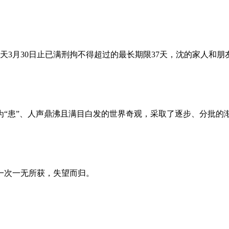
昨天3月30日止已满刑拘不得超过的最长期限37天，沈的家人和
为“患”、人声鼎沸且满目白发的世界奇观，采取了逐步、分批的
一次一无所获，失望而归。