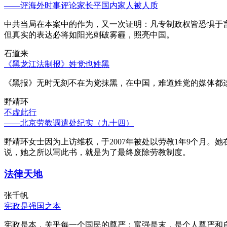
——评海外时事评论家长平国内家人被人质
中共当局在本案中的作为，又一次证明：凡专制政权皆恐惧于
但真实的表达必将如阳光刺破雾霾，照亮中国。
石道来
《黑龙江法制报》姓党也姓黑
《黑报》无时无刻不在为党抹黑，在中国，难道姓党的媒体都
野靖环
不虚此行
——北京劳教调遣处纪实（九十四）
野靖环女士因为上访维权，于2007年被处以劳教1年9个月
说，她之所以写此书，就是为了最终废除劳教制度。
法律天地
张千帆
宪政是强国之本
宪政是本，关乎每一个国民的尊严；富强是末，是个人尊严和