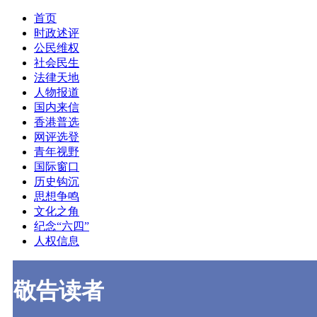
首页
时政述评
公民维权
社会民生
法律天地
人物报道
国内来信
香港普选
网评选登
青年视野
国际窗口
历史钩沉
思想争鸣
文化之角
纪念“六四”
人权信息
敬告读者