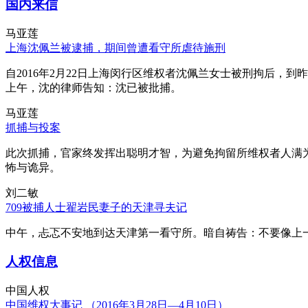
国内来信
马亚莲
上海沈佩兰被逮捕，期间曾遭看守所虐待施刑
自2016年2月22日上海闵行区维权者沈佩兰女士被刑拘后，到
上午，沈的律师告知：沈已被批捕。
马亚莲
抓捕与投案
此次抓捕，官家终发挥出聪明才智，为避免拘留所维权者人满
怖与诡异。
刘二敏
709被捕人士翟岩民妻子的天津寻夫记
中午，忐忑不安地到达天津第一看守所。暗自祷告：不要像上
人权信息
中国人权
中国维权大事记 （2016年3月28日—4月10日）