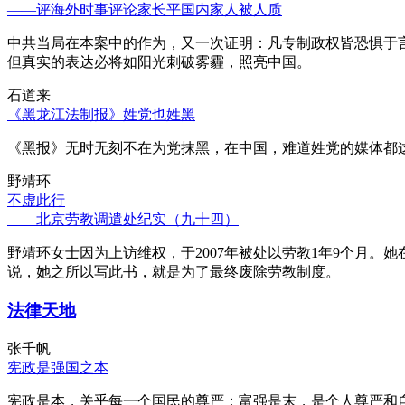
——评海外时事评论家长平国内家人被人质
中共当局在本案中的作为，又一次证明：凡专制政权皆恐惧于
但真实的表达必将如阳光刺破雾霾，照亮中国。
石道来
《黑龙江法制报》姓党也姓黑
《黑报》无时无刻不在为党抹黑，在中国，难道姓党的媒体都
野靖环
不虚此行
——北京劳教调遣处纪实（九十四）
野靖环女士因为上访维权，于2007年被处以劳教1年9个月
说，她之所以写此书，就是为了最终废除劳教制度。
法律天地
张千帆
宪政是强国之本
宪政是本，关乎每一个国民的尊严；富强是末，是个人尊严和