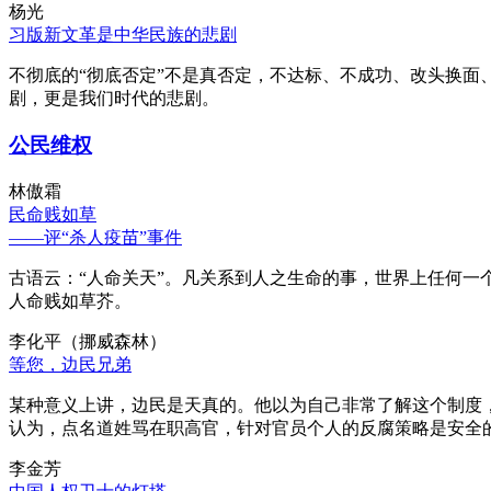
杨光
习版新文革是中华民族的悲剧
不彻底的“彻底否定”不是真否定，不达标、不成功、改头换面
剧，更是我们时代的悲剧。
公民维权
林傲霜
民命贱如草
——评“杀人疫苗”事件
古语云：“人命关天”。凡关系到人之生命的事，世界上任何一个
人命贱如草芥。
李化平（挪威森林）
等您，边民兄弟
某种意义上讲，边民是天真的。他以为自己非常了解这个制度
认为，点名道姓骂在职高官，针对官员个人的反腐策略是安全
李金芳