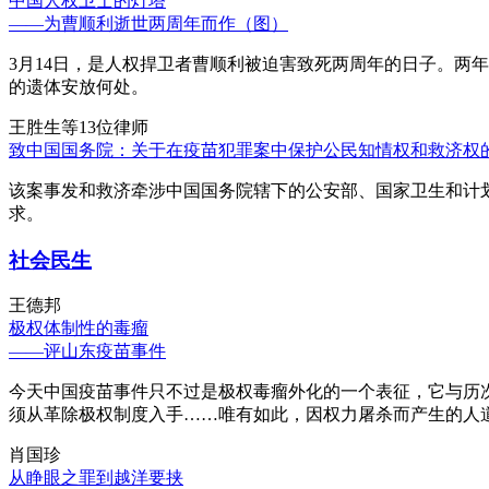
中国人权卫士的灯塔
——为曹顺利逝世两周年而作（图）
3月14日，是人权捍卫者曹顺利被迫害致死两周年的日子。两
的遗体安放何处。
王胜生等13位律师
致中国国务院：关于在疫苗犯罪案中保护公民知情权和救济权
该案事发和救济牵涉中国国务院辖下的公安部、国家卫生和计
求。
社会民生
王德邦
极权体制性的毒瘤
——评山东疫苗事件
今天中国疫苗事件只不过是极权毒瘤外化的一个表征，它与历
须从革除极权制度入手……唯有如此，因权力屠杀而产生的人
肖国珍
从睁眼之罪到越洋要挟