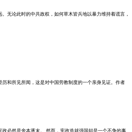
远。无论此时的中共政权，如何草木皆兵地以暴力维持着谎言，
泪经历和所见所闻，这是对中国劳教制度的一个亲身见证。作者
政必然是舍本逐末。 然而，宪政造就强国却是一个不争的事