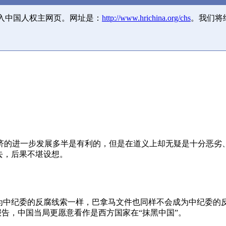
并入中国人权主网页。网址是：
http://www.hrichina.org/chs
。我们将
济的进一步发展多半是有利的，但是在道义上却无疑是十分恶劣
去，后果不堪设想。
成为中纪委的反腐线索一样，巴拿马文件也同样不会成为中纪委的
报告，中国当局更愿意看作是西方国家在“抹黑中国”。