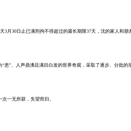
昨天3月30日止已满刑拘不得超过的最长期限37天，沈的家人和
为“患”、人声鼎沸且满目白发的世界奇观，采取了逐步、分批的
一次一无所获，失望而归。