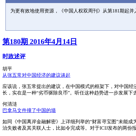
为更有效地使用资源，《中国人权双周刊》从第181期起
第180期 2016年4月14日
时政述评
胡平
从张五常对中国经济的建议谈起
应该说，张五常提出的建议，在中国模式的框架下，对中国经
长，实在是一种“劣币驱除良币”。听任这种趋势进一步发展下
何清涟
巴拿马文件撞了中国的墙
如同《中国离岸金融解密》上详细列举的“财富寻宝图”未能
治失败者及其关联人士，比如令完成等。对于ICIJ发布的两份