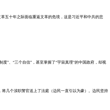
文革五十年之际面临重返文革的危境，这是习近平和中共的悲
度”、“三个自信”，甚至掌握了“宇宙真理”的中国政府，却视
，将几个渎职警官送上了法庭（边民一直引以为豪）。边民坚持