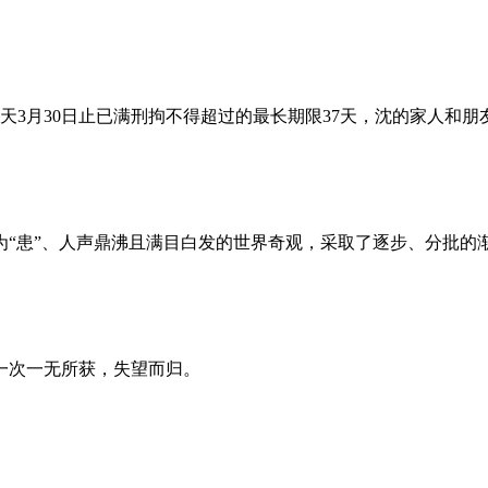
昨天3月30日止已满刑拘不得超过的最长期限37天，沈的家人和
为“患”、人声鼎沸且满目白发的世界奇观，采取了逐步、分批的
一次一无所获，失望而归。