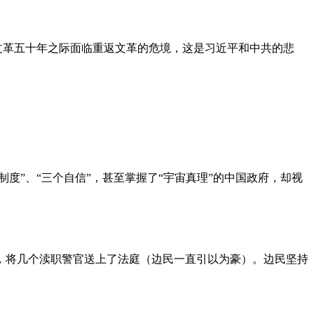
文革五十年之际面临重返文革的危境，这是习近平和中共的悲
度”、“三个自信”，甚至掌握了“宇宙真理”的中国政府，却视
，将几个渎职警官送上了法庭（边民一直引以为豪）。边民坚持