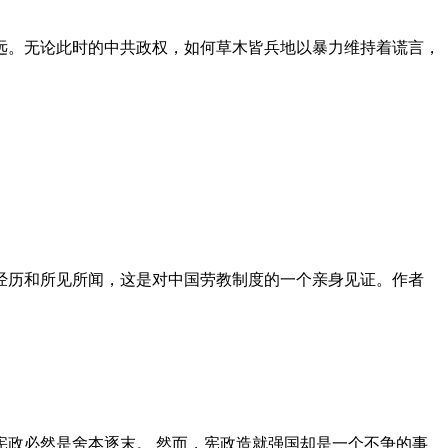
远。无论此时的中共政权，如何草木皆兵地以暴力维持着谎言，
泪经历和所见所闻，这是对中国劳教制度的一个亲身见证。作者
政必然是舍本逐末。 然而，宪政造就强国却是一个不争的事