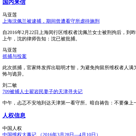
国内来信
马亚莲
上海沈佩兰被逮捕，期间曾遭看守所虐待施刑
自2016年2月22日上海闵行区维权者沈佩兰女士被刑拘后，到
上午，沈的律师告知：沈已被批捕。
马亚莲
抓捕与投案
此次抓捕，官家终发挥出聪明才智，为避免拘留所维权者人满
怖与诡异。
刘二敏
709被捕人士翟岩民妻子的天津寻夫记
中午，忐忑不安地到达天津第一看守所。暗自祷告：不要像上
人权信息
中国人权
中国维权大事记 （2016年3月28日—4月10日）