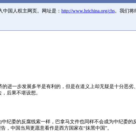
并入中国人权主网页。网址是：
http://www.hrichina.org/chs
。我们将
济的进一步发展多半是有利的，但是在道义上却无疑是十分恶劣
去，后果不堪设想。
成为中纪委的反腐线索一样，巴拿马文件也同样不会成为中纪委的
报告，中国当局更愿意看作是西方国家在“抹黑中国”。