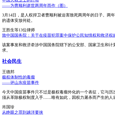
中国人权卫士的灯塔
——为曹顺利逝世两周年而作（图）
3月14日，是人权捍卫者曹顺利被迫害致死两周年的日子。两
的遗体安放何处。
王胜生等13位律师
致中国国务院：关于在疫苗犯罪案中保护公民知情权和救济权
该案事发和救济牵涉中国国务院辖下的公安部、国家卫生和计
求。
社会民生
王德邦
极权体制性的毒瘤
——评山东疫苗事件
今天中国疫苗事件只不过是极权毒瘤外化的一个表征，它与历
须从革除极权制度入手……唯有如此，因权力屠杀而产生的人
肖国珍
从睁眼之罪到越洋要挟