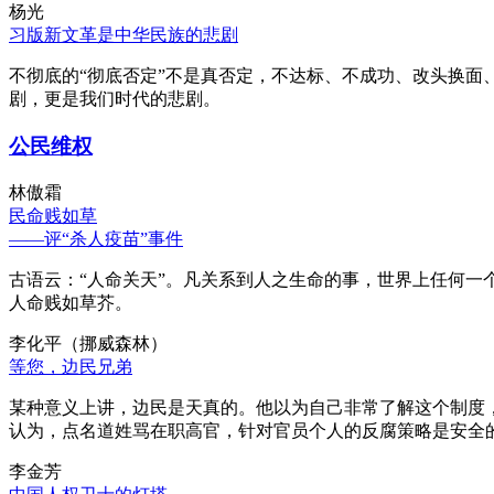
杨光
习版新文革是中华民族的悲剧
不彻底的“彻底否定”不是真否定，不达标、不成功、改头换面
剧，更是我们时代的悲剧。
公民维权
林傲霜
民命贱如草
——评“杀人疫苗”事件
古语云：“人命关天”。凡关系到人之生命的事，世界上任何一个
人命贱如草芥。
李化平（挪威森林）
等您，边民兄弟
某种意义上讲，边民是天真的。他以为自己非常了解这个制度
认为，点名道姓骂在职高官，针对官员个人的反腐策略是安全
李金芳