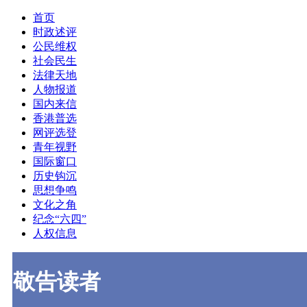
首页
时政述评
公民维权
社会民生
法律天地
人物报道
国内来信
香港普选
网评选登
青年视野
国际窗口
历史钩沉
思想争鸣
文化之角
纪念“六四”
人权信息
敬告读者