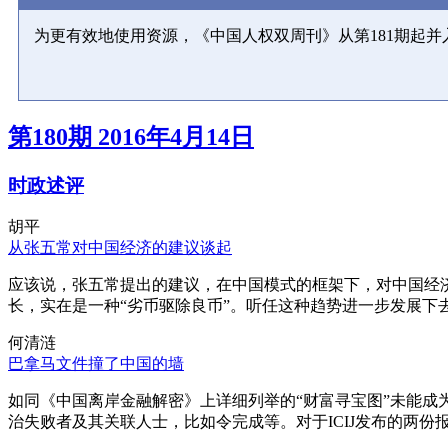
为更有效地使用资源，《中国人权双周刊》从第181期起
第180期 2016年4月14日
时政述评
胡平
从张五常对中国经济的建议谈起
应该说，张五常提出的建议，在中国模式的框架下，对中国经
长，实在是一种“劣币驱除良币”。听任这种趋势进一步发展下
何清涟
巴拿马文件撞了中国的墙
如同《中国离岸金融解密》上详细列举的“财富寻宝图”未能
治失败者及其关联人士，比如令完成等。对于ICIJ发布的两份