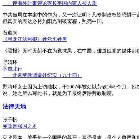
——评海外时事评论家长平国内家人被人质
中共当局在本案中的作为，又一次证明：凡专制政权皆恐惧于
但真实的表达必将如阳光刺破雾霾，照亮中国。
石道来
《黑龙江法制报》姓党也姓黑
《黑报》无时无刻不在为党抹黑，在中国，难道姓党的媒体都
野靖环
不虚此行
——北京劳教调遣处纪实（九十四）
野靖环女士因为上访维权，于2007年被处以劳教1年9个月
说，她之所以写此书，就是为了最终废除劳教制度。
法律天地
张千帆
宪政是强国之本
宪政是本，关乎每一个国民的尊严；富强是末，是个人尊严和