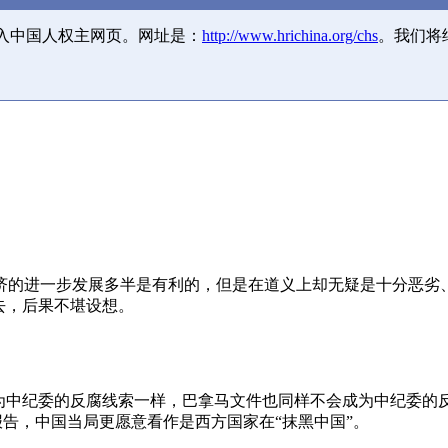
并入中国人权主网页。网址是：
http://www.hrichina.org/chs
。我们将
济的进一步发展多半是有利的，但是在道义上却无疑是十分恶劣
去，后果不堪设想。
成为中纪委的反腐线索一样，巴拿马文件也同样不会成为中纪委的
报告，中国当局更愿意看作是西方国家在“抹黑中国”。