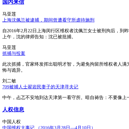
国内来信
马亚莲
上海沈佩兰被逮捕，期间曾遭看守所虐待施刑
自2016年2月22日上海闵行区维权者沈佩兰女士被刑拘后，到
上午，沈的律师告知：沈已被批捕。
马亚莲
抓捕与投案
此次抓捕，官家终发挥出聪明才智，为避免拘留所维权者人满
怖与诡异。
刘二敏
709被捕人士翟岩民妻子的天津寻夫记
中午，忐忑不安地到达天津第一看守所。暗自祷告：不要像上
人权信息
中国人权
中国维权大事记 （2016年3月28日—4月10日）