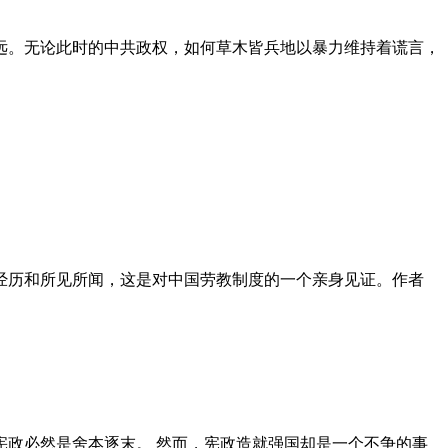
远。无论此时的中共政权，如何草木皆兵地以暴力维持着谎言，
泪经历和所见所闻，这是对中国劳教制度的一个亲身见证。作者
政必然是舍本逐末。 然而，宪政造就强国却是一个不争的事