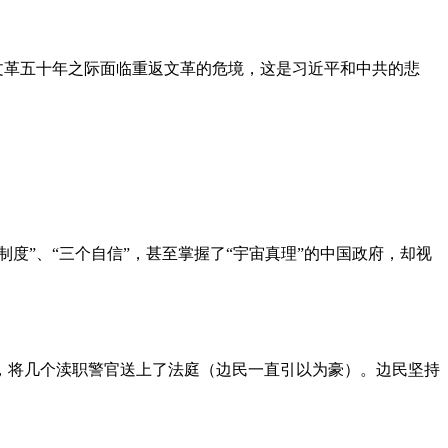
文革五十年之际面临重返文革的危境，这是习近平和中共的悲
度”、“三个自信”，甚至掌握了“宇宙真理”的中国政府，却视
，将几个渎职警官送上了法庭（边民一直引以为豪）。边民坚持