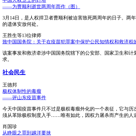
中国人权卫士的灯塔
——为曹顺利逝世两周年而作（图）
3月14日，是人权捍卫者曹顺利被迫害致死两周年的日子。两
的遗体安放何处。
王胜生等13位律师
致中国国务院：关于在疫苗犯罪案中保护公民知情权和救济权
该案事发和救济牵涉中国国务院辖下的公安部、国家卫生和计
求。
社会民生
王德邦
极权体制性的毒瘤
——评山东疫苗事件
今天中国疫苗事件只不过是极权毒瘤外化的一个表征，它与历
须从革除极权制度入手……唯有如此，因权力屠杀而产生的人
肖国珍
从睁眼之罪到越洋要挟