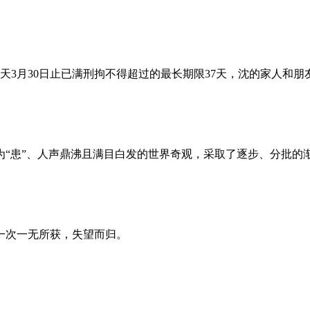
昨天3月30日止已满刑拘不得超过的最长期限37天，沈的家人和
为“患”、人声鼎沸且满目白发的世界奇观，采取了逐步、分批的
一次一无所获，失望而归。