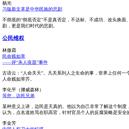
杨光
习版新文革是中华民族的悲剧
不彻底的“彻底否定”不是真否定，不达标、不成功、改头换面
剧，更是我们时代的悲剧。
公民维权
林傲霜
民命贱如草
——评“杀人疫苗”事件
古语云：“人命关天”。凡关系到人之生命的事，世界上任何一个
人命贱如草芥。
李化平（挪威森林）
等您，边民兄弟
某种意义上讲，边民是天真的。他以为自己非常了解这个制度
认为，点名道姓骂在职高官，针对官员个人的反腐策略是安全
李金芳