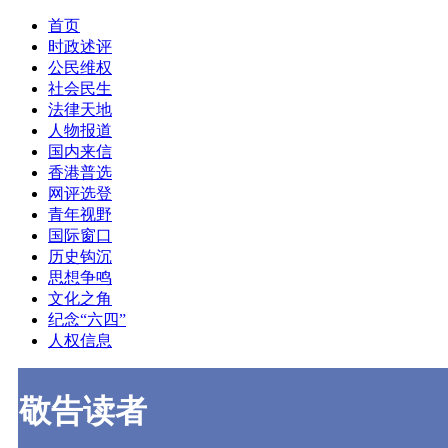
首页
时政述评
公民维权
社会民生
法律天地
人物报道
国内来信
香港普选
网评选登
青年视野
国际窗口
历史钩沉
思想争鸣
文化之角
纪念“六四”
人权信息
敬告读者