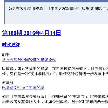
为更有效地使用资源，《中国人权双周刊》从第181期起
第180期 2016年4月14日
时政述评
胡平
从张五常对中国经济的建议谈起
应该说，张五常提出的建议，在中国模式的框架下，对中国经
长，实在是一种“劣币驱除良币”。听任这种趋势进一步发展下
何清涟
巴拿马文件撞了中国的墙
如同《中国离岸金融解密》上详细列举的“财富寻宝图”未能
治失败者及其关联人士，比如令完成等。对于ICIJ发布的两份