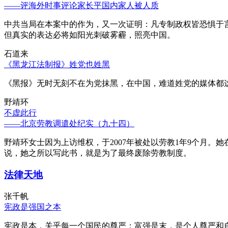
——评海外时事评论家长平国内家人被人质
中共当局在本案中的作为，又一次证明：凡专制政权皆恐惧于
但真实的表达必将如阳光刺破雾霾，照亮中国。
石道来
《黑龙江法制报》姓党也姓黑
《黑报》无时无刻不在为党抹黑，在中国，难道姓党的媒体都
野靖环
不虚此行
——北京劳教调遣处纪实（九十四）
野靖环女士因为上访维权，于2007年被处以劳教1年9个月
说，她之所以写此书，就是为了最终废除劳教制度。
法律天地
张千帆
宪政是强国之本
宪政是本，关乎每一个国民的尊严；富强是末，是个人尊严和