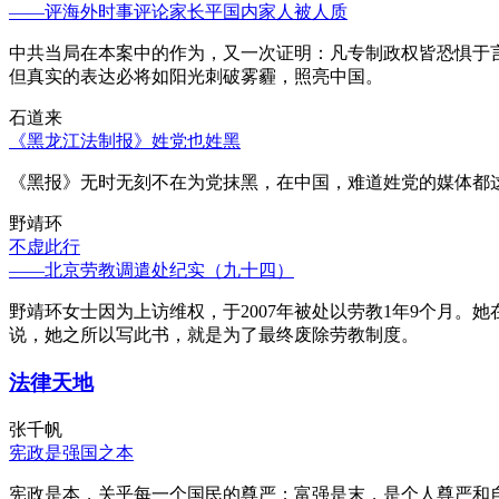
——评海外时事评论家长平国内家人被人质
中共当局在本案中的作为，又一次证明：凡专制政权皆恐惧于
但真实的表达必将如阳光刺破雾霾，照亮中国。
石道来
《黑龙江法制报》姓党也姓黑
《黑报》无时无刻不在为党抹黑，在中国，难道姓党的媒体都
野靖环
不虚此行
——北京劳教调遣处纪实（九十四）
野靖环女士因为上访维权，于2007年被处以劳教1年9个月
说，她之所以写此书，就是为了最终废除劳教制度。
法律天地
张千帆
宪政是强国之本
宪政是本，关乎每一个国民的尊严；富强是末，是个人尊严和