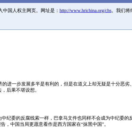
并入中国人权主网页。网址是：
http://www.hrichina.org/chs
。我们将
济的进一步发展多半是有利的，但是在道义上却无疑是十分恶劣
去，后果不堪设想。
成为中纪委的反腐线索一样，巴拿马文件也同样不会成为中纪委的
报告，中国当局更愿意看作是西方国家在“抹黑中国”。