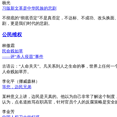
杨光
习版新文革是中华民族的悲剧
不彻底的“彻底否定”不是真否定，不达标、不成功、改头换面
剧，更是我们时代的悲剧。
公民维权
林傲霜
民命贱如草
——评“杀人疫苗”事件
古语云：“人命关天”。凡关系到人之生命的事，世界上任何一个
人命贱如草芥。
李化平（挪威森林）
等您，边民兄弟
某种意义上讲，边民是天真的。他以为自己非常了解这个制度
认为，点名道姓骂在职高官，针对官员个人的反腐策略是安全
李金芳