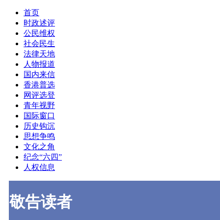
首页
时政述评
公民维权
社会民生
法律天地
人物报道
国内来信
香港普选
网评选登
青年视野
国际窗口
历史钩沉
思想争鸣
文化之角
纪念“六四”
人权信息
敬告读者