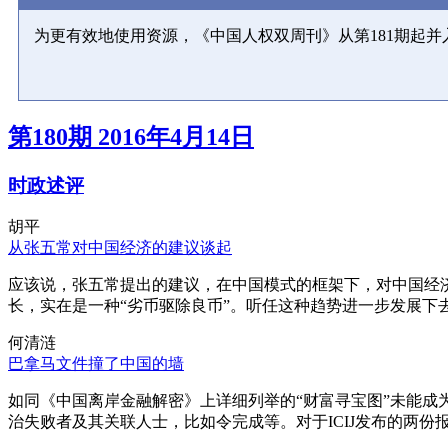
为更有效地使用资源，《中国人权双周刊》从第181期起
第180期 2016年4月14日
时政述评
胡平
从张五常对中国经济的建议谈起
应该说，张五常提出的建议，在中国模式的框架下，对中国经
长，实在是一种“劣币驱除良币”。听任这种趋势进一步发展下
何清涟
巴拿马文件撞了中国的墙
如同《中国离岸金融解密》上详细列举的“财富寻宝图”未能
治失败者及其关联人士，比如令完成等。对于ICIJ发布的两份