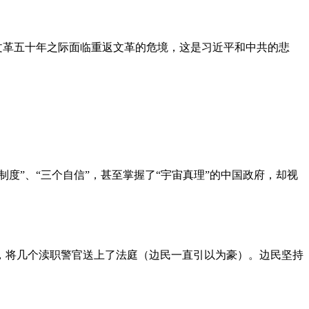
文革五十年之际面临重返文革的危境，这是习近平和中共的悲
度”、“三个自信”，甚至掌握了“宇宙真理”的中国政府，却视
，将几个渎职警官送上了法庭（边民一直引以为豪）。边民坚持