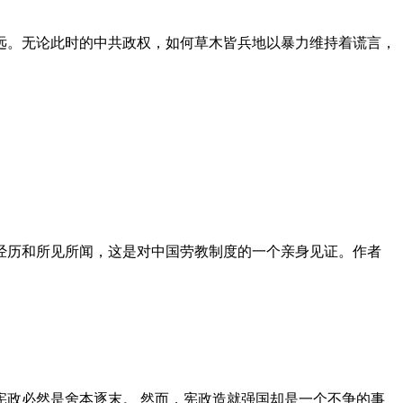
远。无论此时的中共政权，如何草木皆兵地以暴力维持着谎言，
泪经历和所见所闻，这是对中国劳教制度的一个亲身见证。作者
政必然是舍本逐末。 然而，宪政造就强国却是一个不争的事