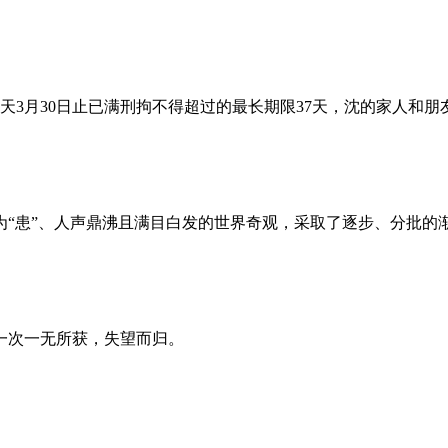
昨天3月30日止已满刑拘不得超过的最长期限37天，沈的家人和
为“患”、人声鼎沸且满目白发的世界奇观，采取了逐步、分批的
一次一无所获，失望而归。