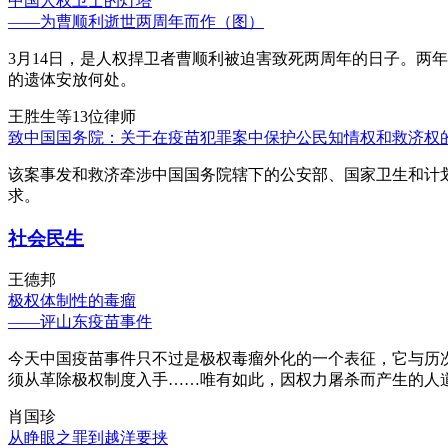
中国人权卫士的灯塔
——为曹顺利逝世两周年而作（图）
3月14日，是人权捍卫者曹顺利被迫害致死两周年的日子。两
的遗体安放何处。
王胜生等13位律师
致中国国务院：关于在疫苗犯罪案中保护公民知情权和救济权
该案事发和救济牵涉中国国务院辖下的公安部、国家卫生和计
求。
社会民生
王德邦
极权体制性的毒瘤
——评山东疫苗事件
今天中国疫苗事件只不过是极权毒瘤外化的一个表征，它与历
须从革除极权制度入手……唯有如此，因权力屠杀而产生的人
肖国珍
从睁眼之罪到越洋要挟