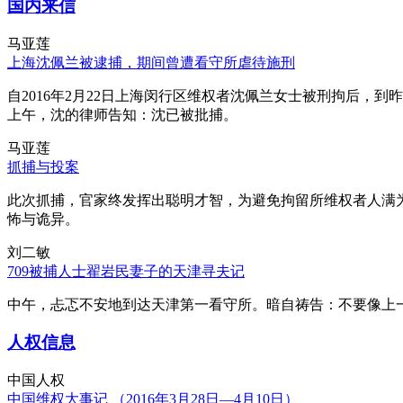
国内来信
马亚莲
上海沈佩兰被逮捕，期间曾遭看守所虐待施刑
自2016年2月22日上海闵行区维权者沈佩兰女士被刑拘后，到
上午，沈的律师告知：沈已被批捕。
马亚莲
抓捕与投案
此次抓捕，官家终发挥出聪明才智，为避免拘留所维权者人满
怖与诡异。
刘二敏
709被捕人士翟岩民妻子的天津寻夫记
中午，忐忑不安地到达天津第一看守所。暗自祷告：不要像上
人权信息
中国人权
中国维权大事记 （2016年3月28日—4月10日）