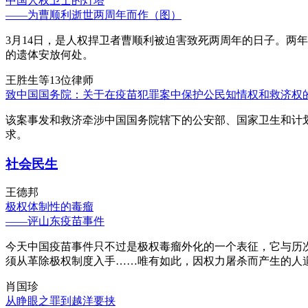
中国人权卫士的灯塔
——为曹顺利逝世两周年而作（图）
3月14日，是人权捍卫者曹顺利被迫害致死两周年的日子。两
的遗体安放何处。
王胜生等13位律师
致中国国务院：关于在疫苗犯罪案中保护公民知情权和救济权
该案事发和救济牵涉中国国务院辖下的公安部、国家卫生和计
求。
社会民生
王德邦
极权体制性的毒瘤
——评山东疫苗事件
今天中国疫苗事件只不过是极权毒瘤外化的一个表征，它与历
须从革除极权制度入手……唯有如此，因权力屠杀而产生的人
肖国珍
从睁眼之罪到越洋要挟