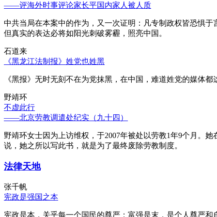
——评海外时事评论家长平国内家人被人质
中共当局在本案中的作为，又一次证明：凡专制政权皆恐惧于
但真实的表达必将如阳光刺破雾霾，照亮中国。
石道来
《黑龙江法制报》姓党也姓黑
《黑报》无时无刻不在为党抹黑，在中国，难道姓党的媒体都
野靖环
不虚此行
——北京劳教调遣处纪实（九十四）
野靖环女士因为上访维权，于2007年被处以劳教1年9个月
说，她之所以写此书，就是为了最终废除劳教制度。
法律天地
张千帆
宪政是强国之本
宪政是本，关乎每一个国民的尊严；富强是末，是个人尊严和