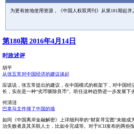
为更有效地使用资源，《中国人权双周刊》从第181期起
第180期 2016年4月14日
时政述评
胡平
从张五常对中国经济的建议谈起
应该说，张五常提出的建议，在中国模式的框架下，对中国经
长，实在是一种“劣币驱除良币”。听任这种趋势进一步发展下
何清涟
巴拿马文件撞了中国的墙
如同《中国离岸金融解密》上详细列举的“财富寻宝图”未能
治失败者及其关联人士，比如令完成等。对于ICIJ发布的两份