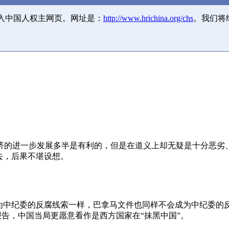
并入中国人权主网页。网址是：
http://www.hrichina.org/chs
。我们将
济的进一步发展多半是有利的，但是在道义上却无疑是十分恶劣
去，后果不堪设想。
成为中纪委的反腐线索一样，巴拿马文件也同样不会成为中纪委的
报告，中国当局更愿意看作是西方国家在“抹黑中国”。