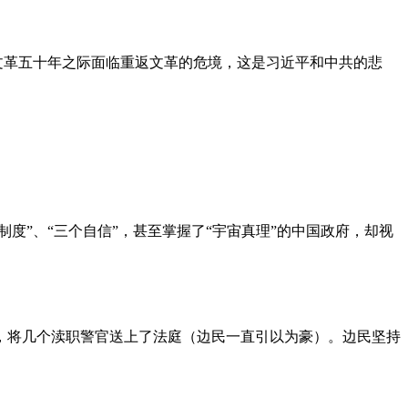
文革五十年之际面临重返文革的危境，这是习近平和中共的悲
度”、“三个自信”，甚至掌握了“宇宙真理”的中国政府，却视
，将几个渎职警官送上了法庭（边民一直引以为豪）。边民坚持