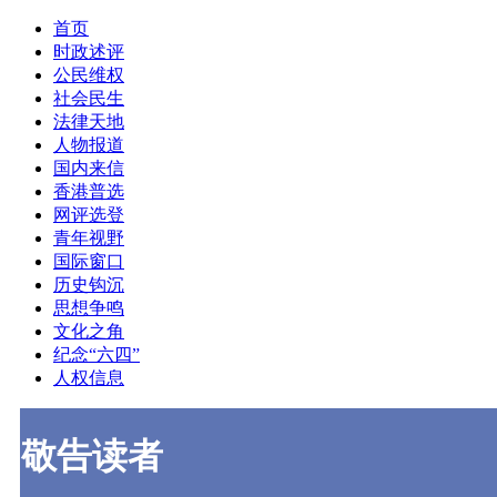
首页
时政述评
公民维权
社会民生
法律天地
人物报道
国内来信
香港普选
网评选登
青年视野
国际窗口
历史钩沉
思想争鸣
文化之角
纪念“六四”
人权信息
敬告读者