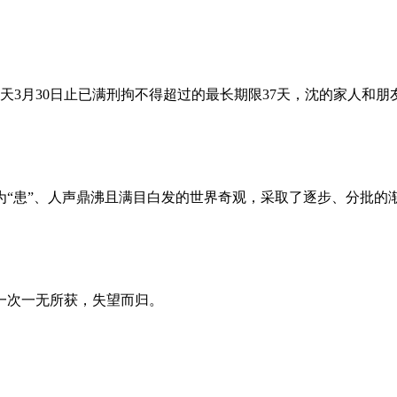
昨天3月30日止已满刑拘不得超过的最长期限37天，沈的家人和
为“患”、人声鼎沸且满目白发的世界奇观，采取了逐步、分批的
一次一无所获，失望而归。