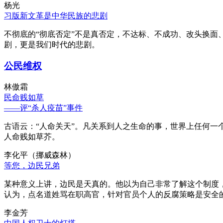
杨光
习版新文革是中华民族的悲剧
不彻底的“彻底否定”不是真否定，不达标、不成功、改头换面
剧，更是我们时代的悲剧。
公民维权
林傲霜
民命贱如草
——评“杀人疫苗”事件
古语云：“人命关天”。凡关系到人之生命的事，世界上任何一个
人命贱如草芥。
李化平（挪威森林）
等您，边民兄弟
某种意义上讲，边民是天真的。他以为自己非常了解这个制度
认为，点名道姓骂在职高官，针对官员个人的反腐策略是安全
李金芳