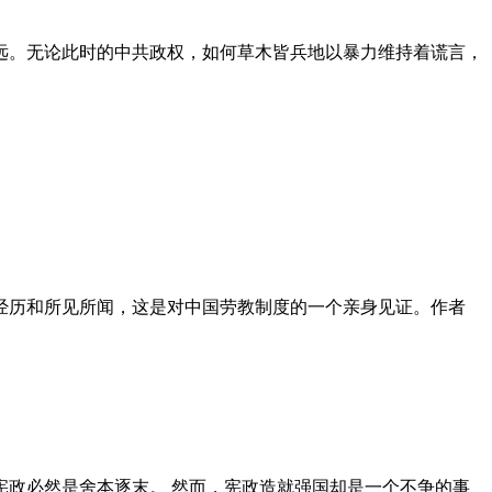
远。无论此时的中共政权，如何草木皆兵地以暴力维持着谎言，
泪经历和所见所闻，这是对中国劳教制度的一个亲身见证。作者
政必然是舍本逐末。 然而，宪政造就强国却是一个不争的事