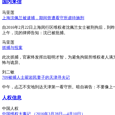
国内来信
马亚莲
上海沈佩兰被逮捕，期间曾遭看守所虐待施刑
自2016年2月22日上海闵行区维权者沈佩兰女士被刑拘后，到
上午，沈的律师告知：沈已被批捕。
马亚莲
抓捕与投案
此次抓捕，官家终发挥出聪明才智，为避免拘留所维权者人满
怖与诡异。
刘二敏
709被捕人士翟岩民妻子的天津寻夫记
中午，忐忑不安地到达天津第一看守所。暗自祷告：不要像上
人权信息
中国人权
中国维权大事记 （2016年3月28日—4月10日）