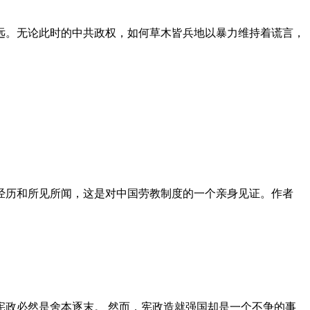
远。无论此时的中共政权，如何草木皆兵地以暴力维持着谎言，
泪经历和所见所闻，这是对中国劳教制度的一个亲身见证。作者
政必然是舍本逐末。 然而，宪政造就强国却是一个不争的事