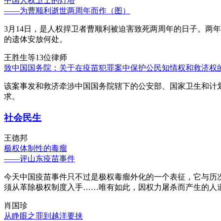
中国人权卫士的灯塔
——为曹顺利逝世两周年而作（图）
3月14日，是人权捍卫者曹顺利被迫害致死两周年的日子。两
的遗体安放何处。
王胜生等13位律师
致中国国务院：关于在疫苗犯罪案中保护公民知情权和救济权
该案事发和救济牵涉中国国务院辖下的公安部、国家卫生和计
求。
社会民生
王德邦
极权体制性的毒瘤
——评山东疫苗事件
今天中国疫苗事件只不过是极权毒瘤外化的一个表征，它与历
须从革除极权制度入手……唯有如此，因权力屠杀而产生的人
肖国珍
从睁眼之罪到越洋要挟