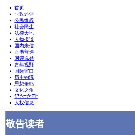
首页
时政述评
公民维权
社会民生
法律天地
人物报道
国内来信
香港普选
网评选登
青年视野
国际窗口
历史钩沉
思想争鸣
文化之角
纪念“六四”
人权信息
敬告读者