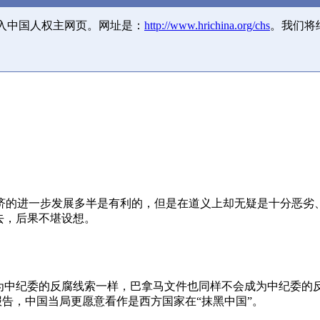
并入中国人权主网页。网址是：
http://www.hrichina.org/chs
。我们将
济的进一步发展多半是有利的，但是在道义上却无疑是十分恶劣
去，后果不堪设想。
成为中纪委的反腐线索一样，巴拿马文件也同样不会成为中纪委的
报告，中国当局更愿意看作是西方国家在“抹黑中国”。