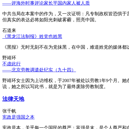
——评海外时事评论家长平国内家人被人质
中共当局在本案中的作为，又一次证明：凡专制政权皆恐惧于
但真实的表达必将如阳光刺破雾霾，照亮中国。
石道来
《黑龙江法制报》姓党也姓黑
《黑报》无时无刻不在为党抹黑，在中国，难道姓党的媒体都
野靖环
不虚此行
——北京劳教调遣处纪实（九十四）
野靖环女士因为上访维权，于2007年被处以劳教1年9个月
说，她之所以写此书，就是为了最终废除劳教制度。
法律天地
张千帆
宪政是强国之本
宪政是本，关乎每一个国民的尊严；富强是末，是个人尊严和