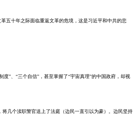
文革五十年之际面临重返文革的危境，这是习近平和中共的悲
度”、“三个自信”，甚至掌握了“宇宙真理”的中国政府，却视
，将几个渎职警官送上了法庭（边民一直引以为豪）。边民坚持