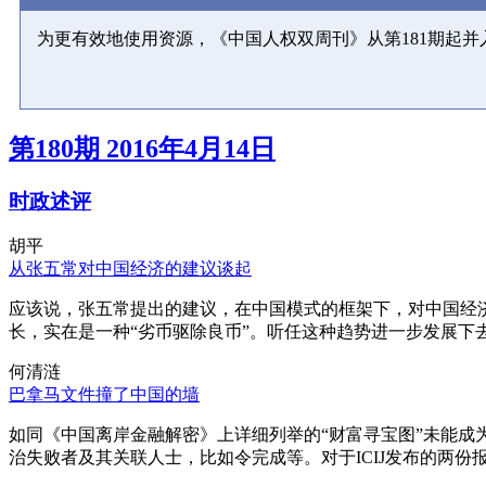
为更有效地使用资源，《中国人权双周刊》从第181期起
第180期 2016年4月14日
时政述评
胡平
从张五常对中国经济的建议谈起
应该说，张五常提出的建议，在中国模式的框架下，对中国经
长，实在是一种“劣币驱除良币”。听任这种趋势进一步发展下
何清涟
巴拿马文件撞了中国的墙
如同《中国离岸金融解密》上详细列举的“财富寻宝图”未能
治失败者及其关联人士，比如令完成等。对于ICIJ发布的两份