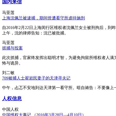
国内来信
马亚莲
上海沈佩兰被逮捕，期间曾遭看守所虐待施刑
自2016年2月22日上海闵行区维权者沈佩兰女士被刑拘后，到
上午，沈的律师告知：沈已被批捕。
马亚莲
抓捕与投案
此次抓捕，官家终发挥出聪明才智，为避免拘留所维权者人满
怖与诡异。
刘二敏
709被捕人士翟岩民妻子的天津寻夫记
中午，忐忑不安地到达天津第一看守所。暗自祷告：不要像上
人权信息
中国人权
中国维权大事记 （2016年3月28日—4月10日）