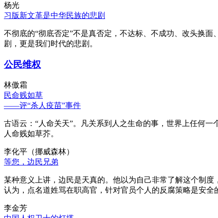
杨光
习版新文革是中华民族的悲剧
不彻底的“彻底否定”不是真否定，不达标、不成功、改头换面
剧，更是我们时代的悲剧。
公民维权
林傲霜
民命贱如草
——评“杀人疫苗”事件
古语云：“人命关天”。凡关系到人之生命的事，世界上任何一个
人命贱如草芥。
李化平（挪威森林）
等您，边民兄弟
某种意义上讲，边民是天真的。他以为自己非常了解这个制度
认为，点名道姓骂在职高官，针对官员个人的反腐策略是安全
李金芳