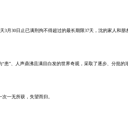
昨天3月30日止已满刑拘不得超过的最长期限37天，沈的家人和
为“患”、人声鼎沸且满目白发的世界奇观，采取了逐步、分批的
一次一无所获，失望而归。