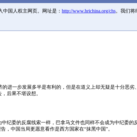
并入中国人权主网页。网址是：
http://www.hrichina.org/chs
。我们将
济的进一步发展多半是有利的，但是在道义上却无疑是十分恶劣
去，后果不堪设想。
成为中纪委的反腐线索一样，巴拿马文件也同样不会成为中纪委的
报告，中国当局更愿意看作是西方国家在“抹黑中国”。