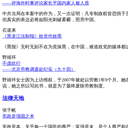
——评海外时事评论家长平国内家人被人质
中共当局在本案中的作为，又一次证明：凡专制政权皆恐惧于
但真实的表达必将如阳光刺破雾霾，照亮中国。
石道来
《黑龙江法制报》姓党也姓黑
《黑报》无时无刻不在为党抹黑，在中国，难道姓党的媒体都
野靖环
不虚此行
——北京劳教调遣处纪实（九十四）
野靖环女士因为上访维权，于2007年被处以劳教1年9个月
说，她之所以写此书，就是为了最终废除劳教制度。
法律天地
张千帆
宪政是强国之本
宪政是本，关乎每一个国民的尊严；富强是末，是个人尊严和