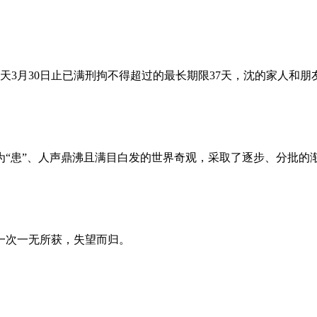
昨天3月30日止已满刑拘不得超过的最长期限37天，沈的家人和
为“患”、人声鼎沸且满目白发的世界奇观，采取了逐步、分批的
一次一无所获，失望而归。