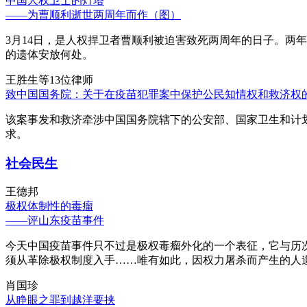
中国人权卫士的灯塔
——为曹顺利逝世两周年而作（图）
3月14日，是人权捍卫者曹顺利被迫害致死两周年的日子。两
的遗体安放何处。
王胜生等13位律师
致中国国务院：关于在疫苗犯罪案中保护公民知情权和救济权
该案事发和救济牵涉中国国务院辖下的公安部、国家卫生和计
求。
社会民生
王德邦
极权体制性的毒瘤
——评山东疫苗事件
今天中国疫苗事件只不过是极权毒瘤外化的一个表征，它与历
须从革除极权制度入手……唯有如此，因权力屠杀而产生的人
肖国珍
从睁眼之罪到越洋要挟