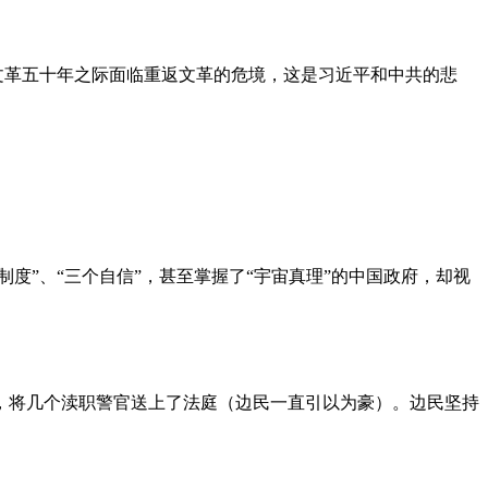
文革五十年之际面临重返文革的危境，这是习近平和中共的悲
度”、“三个自信”，甚至掌握了“宇宙真理”的中国政府，却视
，将几个渎职警官送上了法庭（边民一直引以为豪）。边民坚持