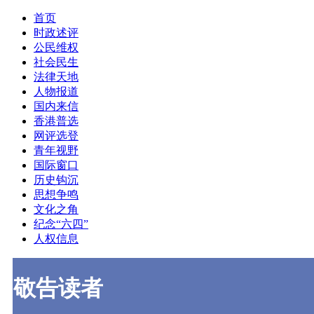
首页
时政述评
公民维权
社会民生
法律天地
人物报道
国内来信
香港普选
网评选登
青年视野
国际窗口
历史钩沉
思想争鸣
文化之角
纪念“六四”
人权信息
敬告读者