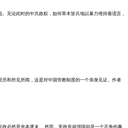
远。无论此时的中共政权，如何草木皆兵地以暴力维持着谎言，
泪经历和所见所闻，这是对中国劳教制度的一个亲身见证。作者
政必然是舍本逐末。 然而，宪政造就强国却是一个不争的事