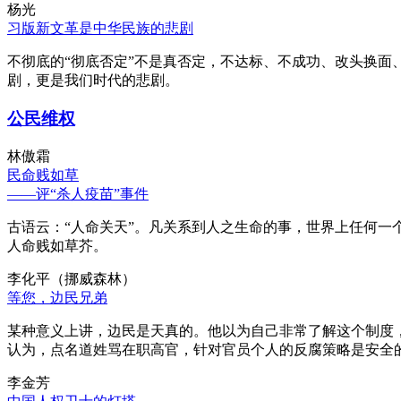
杨光
习版新文革是中华民族的悲剧
不彻底的“彻底否定”不是真否定，不达标、不成功、改头换面
剧，更是我们时代的悲剧。
公民维权
林傲霜
民命贱如草
——评“杀人疫苗”事件
古语云：“人命关天”。凡关系到人之生命的事，世界上任何一个
人命贱如草芥。
李化平（挪威森林）
等您，边民兄弟
某种意义上讲，边民是天真的。他以为自己非常了解这个制度
认为，点名道姓骂在职高官，针对官员个人的反腐策略是安全
李金芳