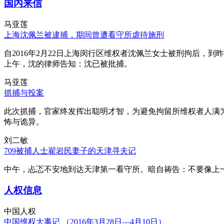
国内来信
马亚莲
上海沈佩兰被逮捕，期间曾遭看守所虐待施刑
自2016年2月22日上海闵行区维权者沈佩兰女士被刑拘后，到
上午，沈的律师告知：沈已被批捕。
马亚莲
抓捕与投案
此次抓捕，官家终发挥出聪明才智，为避免拘留所维权者人满
怖与诡异。
刘二敏
709被捕人士翟岩民妻子的天津寻夫记
中午，忐忑不安地到达天津第一看守所。暗自祷告：不要像上
人权信息
中国人权
中国维权大事记 （2016年3月28日—4月10日）