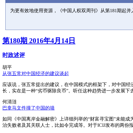
为更有效地使用资源，《中国人权双周刊》从第181期起
第180期 2016年4月14日
时政述评
胡平
从张五常对中国经济的建议谈起
应该说，张五常提出的建议，在中国模式的框架下，对中国经
长，实在是一种“劣币驱除良币”。听任这种趋势进一步发展下
何清涟
巴拿马文件撞了中国的墙
如同《中国离岸金融解密》上详细列举的“财富寻宝图”未能
治失败者及其关联人士，比如令完成等。对于ICIJ发布的两份