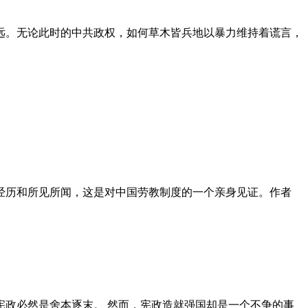
远。无论此时的中共政权，如何草木皆兵地以暴力维持着谎言，
泪经历和所见所闻，这是对中国劳教制度的一个亲身见证。作者
政必然是舍本逐末。 然而，宪政造就强国却是一个不争的事