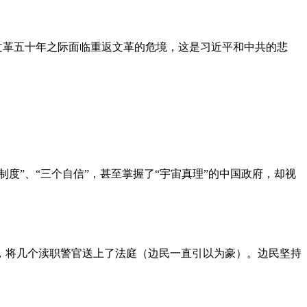
文革五十年之际面临重返文革的危境，这是习近平和中共的悲
度”、“三个自信”，甚至掌握了“宇宙真理”的中国政府，却视
，将几个渎职警官送上了法庭（边民一直引以为豪）。边民坚持