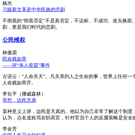
杨光
习版新文革是中华民族的悲剧
不彻底的“彻底否定”不是真否定，不达标、不成功、改头换面
剧，更是我们时代的悲剧。
公民维权
林傲霜
民命贱如草
——评“杀人疫苗”事件
古语云：“人命关天”。凡关系到人之生命的事，世界上任何一个
人命贱如草芥。
李化平（挪威森林）
等您，边民兄弟
某种意义上讲，边民是天真的。他以为自己非常了解这个制度
认为，点名道姓骂在职高官，针对官员个人的反腐策略是安全
李金芳