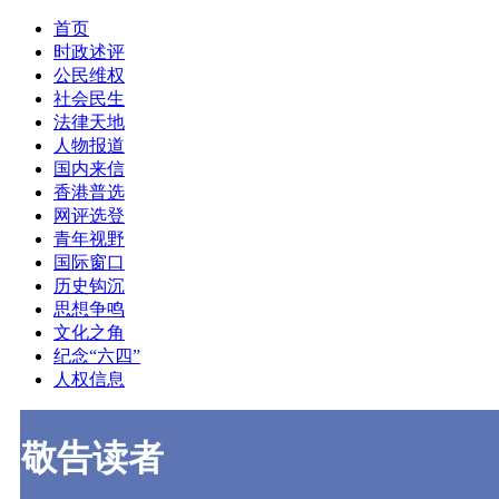
首页
时政述评
公民维权
社会民生
法律天地
人物报道
国内来信
香港普选
网评选登
青年视野
国际窗口
历史钩沉
思想争鸣
文化之角
纪念“六四”
人权信息
敬告读者