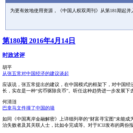
为更有效地使用资源，《中国人权双周刊》从第181期起
第180期 2016年4月14日
时政述评
胡平
从张五常对中国经济的建议谈起
应该说，张五常提出的建议，在中国模式的框架下，对中国经
长，实在是一种“劣币驱除良币”。听任这种趋势进一步发展下
何清涟
巴拿马文件撞了中国的墙
如同《中国离岸金融解密》上详细列举的“财富寻宝图”未能
治失败者及其关联人士，比如令完成等。对于ICIJ发布的两份