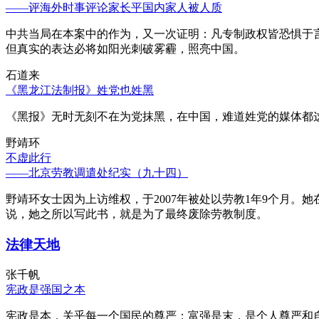
——评海外时事评论家长平国内家人被人质
中共当局在本案中的作为，又一次证明：凡专制政权皆恐惧于
但真实的表达必将如阳光刺破雾霾，照亮中国。
石道来
《黑龙江法制报》姓党也姓黑
《黑报》无时无刻不在为党抹黑，在中国，难道姓党的媒体都
野靖环
不虚此行
——北京劳教调遣处纪实（九十四）
野靖环女士因为上访维权，于2007年被处以劳教1年9个月
说，她之所以写此书，就是为了最终废除劳教制度。
法律天地
张千帆
宪政是强国之本
宪政是本，关乎每一个国民的尊严；富强是末，是个人尊严和