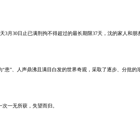
昨天3月30日止已满刑拘不得超过的最长期限37天，沈的家人和
为“患”、人声鼎沸且满目白发的世界奇观，采取了逐步、分批的
一次一无所获，失望而归。