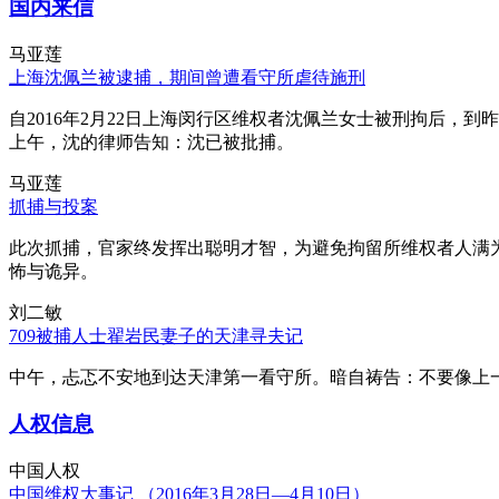
国内来信
马亚莲
上海沈佩兰被逮捕，期间曾遭看守所虐待施刑
自2016年2月22日上海闵行区维权者沈佩兰女士被刑拘后，到
上午，沈的律师告知：沈已被批捕。
马亚莲
抓捕与投案
此次抓捕，官家终发挥出聪明才智，为避免拘留所维权者人满
怖与诡异。
刘二敏
709被捕人士翟岩民妻子的天津寻夫记
中午，忐忑不安地到达天津第一看守所。暗自祷告：不要像上
人权信息
中国人权
中国维权大事记 （2016年3月28日—4月10日）