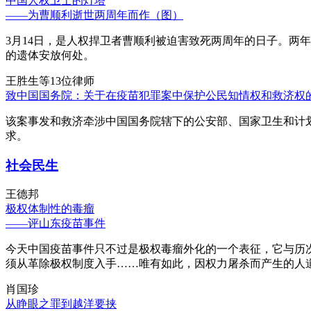
中国人权卫士的灯塔
——为曹顺利逝世两周年而作（图）
3月14日，是人权捍卫者曹顺利被迫害致死两周年的日子。两
的遗体安放何处。
王胜生等13位律师
致中国国务院：关于在疫苗犯罪案中保护公民知情权和救济权
该案事发和救济牵涉中国国务院辖下的公安部、国家卫生和计
求。
社会民生
王德邦
极权体制性的毒瘤
——评山东疫苗事件
今天中国疫苗事件只不过是极权毒瘤外化的一个表征，它与历
须从革除极权制度入手……唯有如此，因权力屠杀而产生的人
肖国珍
从睁眼之罪到越洋要挟