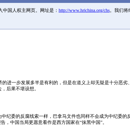
并入中国人权主网页。网址是：
http://www.hrichina.org/chs
。我们将
济的进一步发展多半是有利的，但是在道义上却无疑是十分恶劣
去，后果不堪设想。
成为中纪委的反腐线索一样，巴拿马文件也同样不会成为中纪委的
报告，中国当局更愿意看作是西方国家在“抹黑中国”。