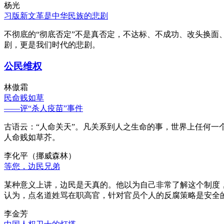
杨光
习版新文革是中华民族的悲剧
不彻底的“彻底否定”不是真否定，不达标、不成功、改头换面
剧，更是我们时代的悲剧。
公民维权
林傲霜
民命贱如草
——评“杀人疫苗”事件
古语云：“人命关天”。凡关系到人之生命的事，世界上任何一个
人命贱如草芥。
李化平（挪威森林）
等您，边民兄弟
某种意义上讲，边民是天真的。他以为自己非常了解这个制度
认为，点名道姓骂在职高官，针对官员个人的反腐策略是安全
李金芳