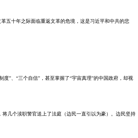
文革五十年之际面临重返文革的危境，这是习近平和中共的悲
度”、“三个自信”，甚至掌握了“宇宙真理”的中国政府，却视
，将几个渎职警官送上了法庭（边民一直引以为豪）。边民坚持