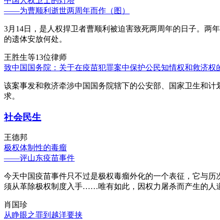
中国人权卫士的灯塔
——为曹顺利逝世两周年而作（图）
3月14日，是人权捍卫者曹顺利被迫害致死两周年的日子。两
的遗体安放何处。
王胜生等13位律师
致中国国务院：关于在疫苗犯罪案中保护公民知情权和救济权
该案事发和救济牵涉中国国务院辖下的公安部、国家卫生和计
求。
社会民生
王德邦
极权体制性的毒瘤
——评山东疫苗事件
今天中国疫苗事件只不过是极权毒瘤外化的一个表征，它与历
须从革除极权制度入手……唯有如此，因权力屠杀而产生的人
肖国珍
从睁眼之罪到越洋要挟