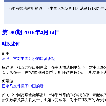
为更有效地使用资源，《中国人权双周刊》从第181期起
第180期 2016年4月14日
时政述评
胡平
从张五常对中国经济的建议谈起
应该说，张五常提出的建议，在中国模式的框架下，对中国经
长，实在是一种“劣币驱除良币”。听任这种趋势进一步发展下
何清涟
巴拿马文件撞了中国的墙
如同《中国离岸金融解密》上详细列举的“财富寻宝图”未能
治失败者及其关联人士，比如令完成等。对于ICIJ发布的两份