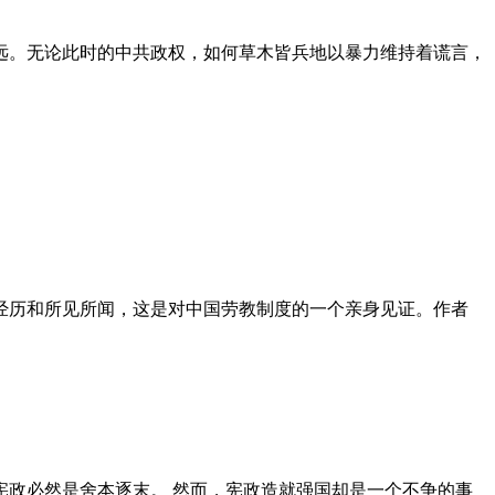
远。无论此时的中共政权，如何草木皆兵地以暴力维持着谎言，
泪经历和所见所闻，这是对中国劳教制度的一个亲身见证。作者
政必然是舍本逐末。 然而，宪政造就强国却是一个不争的事