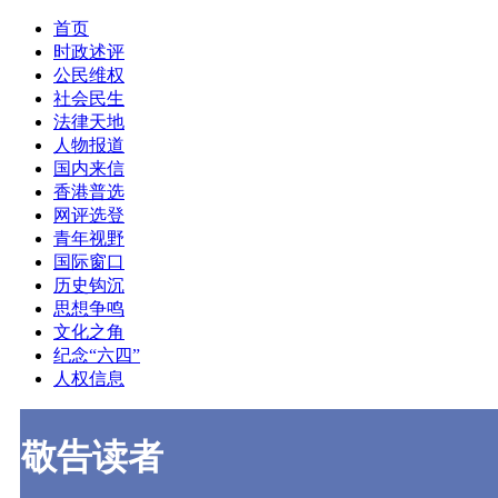
首页
时政述评
公民维权
社会民生
法律天地
人物报道
国内来信
香港普选
网评选登
青年视野
国际窗口
历史钩沉
思想争鸣
文化之角
纪念“六四”
人权信息
敬告读者