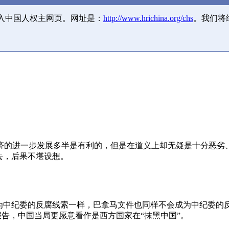
并入中国人权主网页。网址是：
http://www.hrichina.org/chs
。我们将
济的进一步发展多半是有利的，但是在道义上却无疑是十分恶劣
去，后果不堪设想。
成为中纪委的反腐线索一样，巴拿马文件也同样不会成为中纪委的
报告，中国当局更愿意看作是西方国家在“抹黑中国”。