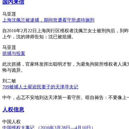
国内来信
马亚莲
上海沈佩兰被逮捕，期间曾遭看守所虐待施刑
自2016年2月22日上海闵行区维权者沈佩兰女士被刑拘后，到
上午，沈的律师告知：沈已被批捕。
马亚莲
抓捕与投案
此次抓捕，官家终发挥出聪明才智，为避免拘留所维权者人满
怖与诡异。
刘二敏
709被捕人士翟岩民妻子的天津寻夫记
中午，忐忑不安地到达天津第一看守所。暗自祷告：不要像上
人权信息
中国人权
中国维权大事记 （2016年3月28日—4月10日）