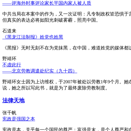
——评海外时事评论家长平国内家人被人质
中共当局在本案中的作为，又一次证明：凡专制政权皆恐惧于
但真实的表达必将如阳光刺破雾霾，照亮中国。
石道来
《黑龙江法制报》姓党也姓黑
《黑报》无时无刻不在为党抹黑，在中国，难道姓党的媒体都
野靖环
不虚此行
——北京劳教调遣处纪实（九十四）
野靖环女士因为上访维权，于2007年被处以劳教1年9个月
说，她之所以写此书，就是为了最终废除劳教制度。
法律天地
张千帆
宪政是强国之本
宪政是本，关乎每一个国民的尊严；富强是末，是个人尊严和