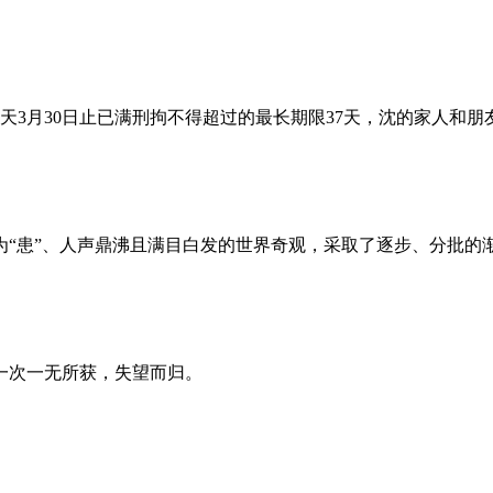
昨天3月30日止已满刑拘不得超过的最长期限37天，沈的家人和
为“患”、人声鼎沸且满目白发的世界奇观，采取了逐步、分批的
一次一无所获，失望而归。