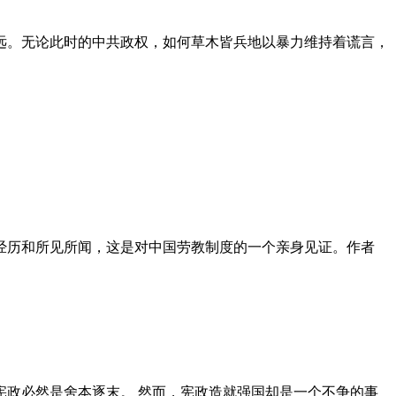
远。无论此时的中共政权，如何草木皆兵地以暴力维持着谎言，
泪经历和所见所闻，这是对中国劳教制度的一个亲身见证。作者
政必然是舍本逐末。 然而，宪政造就强国却是一个不争的事