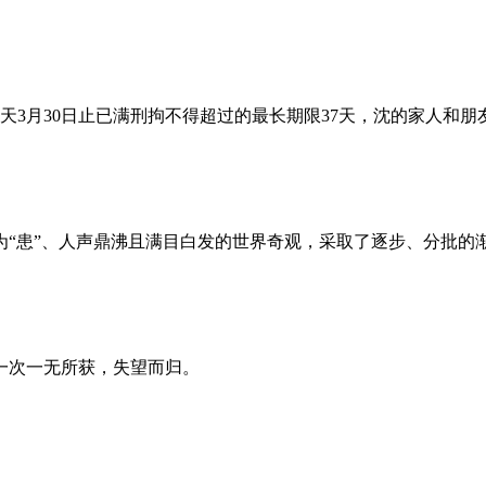
昨天3月30日止已满刑拘不得超过的最长期限37天，沈的家人和
为“患”、人声鼎沸且满目白发的世界奇观，采取了逐步、分批的
一次一无所获，失望而归。