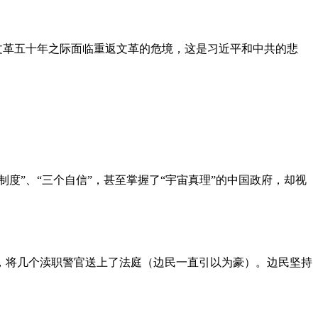
文革五十年之际面临重返文革的危境，这是习近平和中共的悲
度”、“三个自信”，甚至掌握了“宇宙真理”的中国政府，却视
，将几个渎职警官送上了法庭（边民一直引以为豪）。边民坚持