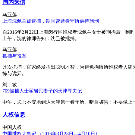
国内来信
马亚莲
上海沈佩兰被逮捕，期间曾遭看守所虐待施刑
自2016年2月22日上海闵行区维权者沈佩兰女士被刑拘后，到
上午，沈的律师告知：沈已被批捕。
马亚莲
抓捕与投案
此次抓捕，官家终发挥出聪明才智，为避免拘留所维权者人满
怖与诡异。
刘二敏
709被捕人士翟岩民妻子的天津寻夫记
中午，忐忑不安地到达天津第一看守所。暗自祷告：不要像上
人权信息
中国人权
中国维权大事记 （2016年3月28日—4月10日）