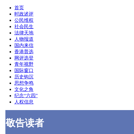
首页
时政述评
公民维权
社会民生
法律天地
人物报道
国内来信
香港普选
网评选登
青年视野
国际窗口
历史钩沉
思想争鸣
文化之角
纪念“六四”
人权信息
敬告读者