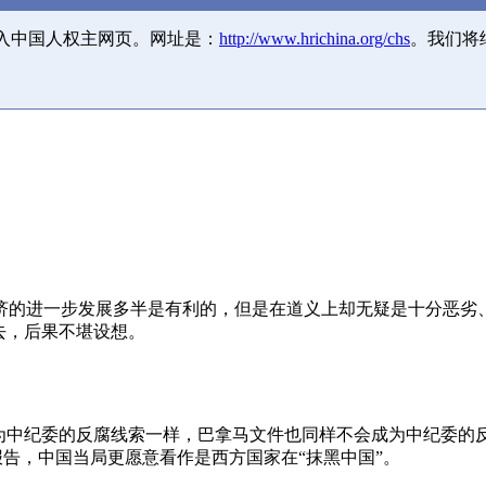
并入中国人权主网页。网址是：
http://www.hrichina.org/chs
。我们将
济的进一步发展多半是有利的，但是在道义上却无疑是十分恶劣
去，后果不堪设想。
成为中纪委的反腐线索一样，巴拿马文件也同样不会成为中纪委的
报告，中国当局更愿意看作是西方国家在“抹黑中国”。