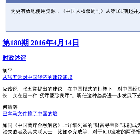
为更有效地使用资源，《中国人权双周刊》从第181期起
第180期 2016年4月14日
时政述评
胡平
从张五常对中国经济的建议谈起
应该说，张五常提出的建议，在中国模式的框架下，对中国经
长，实在是一种“劣币驱除良币”。听任这种趋势进一步发展下
何清涟
巴拿马文件撞了中国的墙
如同《中国离岸金融解密》上详细列举的“财富寻宝图”未能
治失败者及其关联人士，比如令完成等。对于ICIJ发布的两份