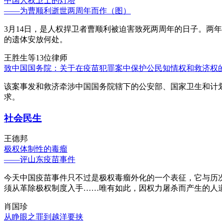
中国人权卫士的灯塔
——为曹顺利逝世两周年而作（图）
3月14日，是人权捍卫者曹顺利被迫害致死两周年的日子。两
的遗体安放何处。
王胜生等13位律师
致中国国务院：关于在疫苗犯罪案中保护公民知情权和救济权
该案事发和救济牵涉中国国务院辖下的公安部、国家卫生和计
求。
社会民生
王德邦
极权体制性的毒瘤
——评山东疫苗事件
今天中国疫苗事件只不过是极权毒瘤外化的一个表征，它与历
须从革除极权制度入手……唯有如此，因权力屠杀而产生的人
肖国珍
从睁眼之罪到越洋要挟