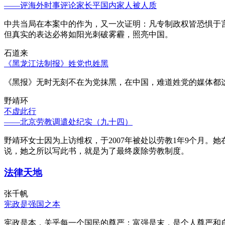
——评海外时事评论家长平国内家人被人质
中共当局在本案中的作为，又一次证明：凡专制政权皆恐惧于
但真实的表达必将如阳光刺破雾霾，照亮中国。
石道来
《黑龙江法制报》姓党也姓黑
《黑报》无时无刻不在为党抹黑，在中国，难道姓党的媒体都
野靖环
不虚此行
——北京劳教调遣处纪实（九十四）
野靖环女士因为上访维权，于2007年被处以劳教1年9个月
说，她之所以写此书，就是为了最终废除劳教制度。
法律天地
张千帆
宪政是强国之本
宪政是本，关乎每一个国民的尊严；富强是末，是个人尊严和