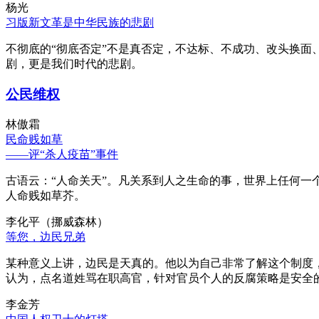
杨光
习版新文革是中华民族的悲剧
不彻底的“彻底否定”不是真否定，不达标、不成功、改头换面
剧，更是我们时代的悲剧。
公民维权
林傲霜
民命贱如草
——评“杀人疫苗”事件
古语云：“人命关天”。凡关系到人之生命的事，世界上任何一个
人命贱如草芥。
李化平（挪威森林）
等您，边民兄弟
某种意义上讲，边民是天真的。他以为自己非常了解这个制度
认为，点名道姓骂在职高官，针对官员个人的反腐策略是安全
李金芳