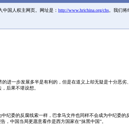
并入中国人权主网页。网址是：
http://www.hrichina.org/chs
。我们将
济的进一步发展多半是有利的，但是在道义上却无疑是十分恶劣
去，后果不堪设想。
成为中纪委的反腐线索一样，巴拿马文件也同样不会成为中纪委的
报告，中国当局更愿意看作是西方国家在“抹黑中国”。