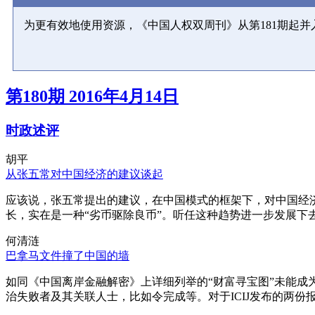
为更有效地使用资源，《中国人权双周刊》从第181期起
第180期 2016年4月14日
时政述评
胡平
从张五常对中国经济的建议谈起
应该说，张五常提出的建议，在中国模式的框架下，对中国经
长，实在是一种“劣币驱除良币”。听任这种趋势进一步发展下
何清涟
巴拿马文件撞了中国的墙
如同《中国离岸金融解密》上详细列举的“财富寻宝图”未能
治失败者及其关联人士，比如令完成等。对于ICIJ发布的两份