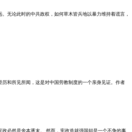
远。无论此时的中共政权，如何草木皆兵地以暴力维持着谎言，
泪经历和所见所闻，这是对中国劳教制度的一个亲身见证。作者
政必然是舍本逐末。 然而，宪政造就强国却是一个不争的事