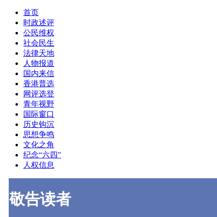
首页
时政述评
公民维权
社会民生
法律天地
人物报道
国内来信
香港普选
网评选登
青年视野
国际窗口
历史钩沉
思想争鸣
文化之角
纪念“六四”
人权信息
敬告读者