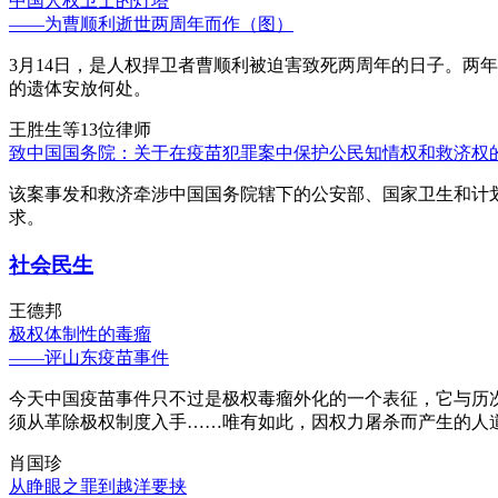
中国人权卫士的灯塔
——为曹顺利逝世两周年而作（图）
3月14日，是人权捍卫者曹顺利被迫害致死两周年的日子。两
的遗体安放何处。
王胜生等13位律师
致中国国务院：关于在疫苗犯罪案中保护公民知情权和救济权
该案事发和救济牵涉中国国务院辖下的公安部、国家卫生和计
求。
社会民生
王德邦
极权体制性的毒瘤
——评山东疫苗事件
今天中国疫苗事件只不过是极权毒瘤外化的一个表征，它与历
须从革除极权制度入手……唯有如此，因权力屠杀而产生的人
肖国珍
从睁眼之罪到越洋要挟