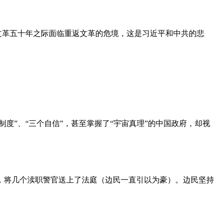
文革五十年之际面临重返文革的危境，这是习近平和中共的悲
度”、“三个自信”，甚至掌握了“宇宙真理”的中国政府，却视
，将几个渎职警官送上了法庭（边民一直引以为豪）。边民坚持