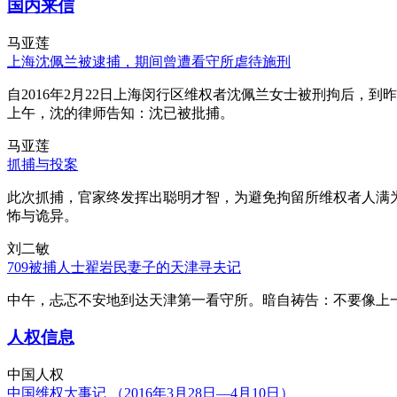
国内来信
马亚莲
上海沈佩兰被逮捕，期间曾遭看守所虐待施刑
自2016年2月22日上海闵行区维权者沈佩兰女士被刑拘后，到
上午，沈的律师告知：沈已被批捕。
马亚莲
抓捕与投案
此次抓捕，官家终发挥出聪明才智，为避免拘留所维权者人满
怖与诡异。
刘二敏
709被捕人士翟岩民妻子的天津寻夫记
中午，忐忑不安地到达天津第一看守所。暗自祷告：不要像上
人权信息
中国人权
中国维权大事记 （2016年3月28日—4月10日）