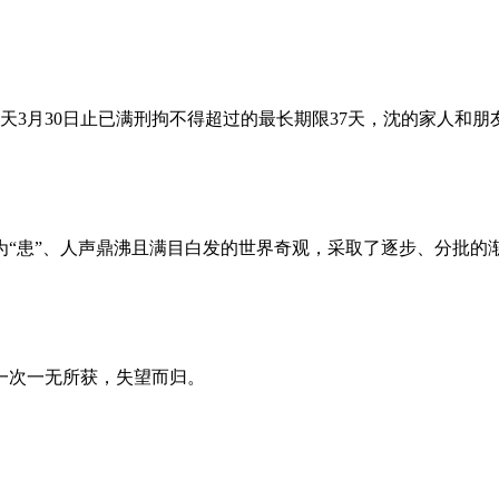
昨天3月30日止已满刑拘不得超过的最长期限37天，沈的家人和
为“患”、人声鼎沸且满目白发的世界奇观，采取了逐步、分批的
一次一无所获，失望而归。