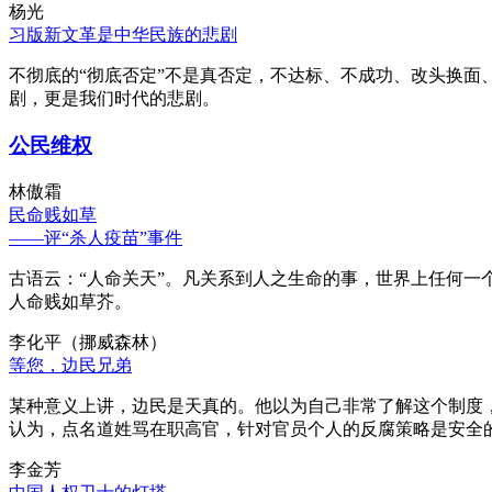
杨光
习版新文革是中华民族的悲剧
不彻底的“彻底否定”不是真否定，不达标、不成功、改头换面
剧，更是我们时代的悲剧。
公民维权
林傲霜
民命贱如草
——评“杀人疫苗”事件
古语云：“人命关天”。凡关系到人之生命的事，世界上任何一个
人命贱如草芥。
李化平（挪威森林）
等您，边民兄弟
某种意义上讲，边民是天真的。他以为自己非常了解这个制度
认为，点名道姓骂在职高官，针对官员个人的反腐策略是安全
李金芳