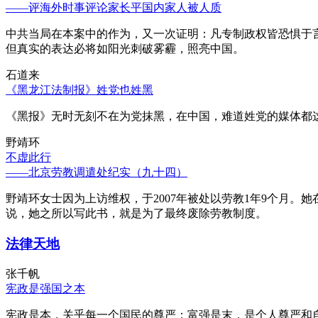
——评海外时事评论家长平国内家人被人质
中共当局在本案中的作为，又一次证明：凡专制政权皆恐惧于
但真实的表达必将如阳光刺破雾霾，照亮中国。
石道来
《黑龙江法制报》姓党也姓黑
《黑报》无时无刻不在为党抹黑，在中国，难道姓党的媒体都
野靖环
不虚此行
——北京劳教调遣处纪实（九十四）
野靖环女士因为上访维权，于2007年被处以劳教1年9个月
说，她之所以写此书，就是为了最终废除劳教制度。
法律天地
张千帆
宪政是强国之本
宪政是本，关乎每一个国民的尊严；富强是末，是个人尊严和