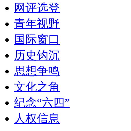
网评选登
青年视野
国际窗口
历史钩沉
思想争鸣
文化之角
纪念“六四”
人权信息