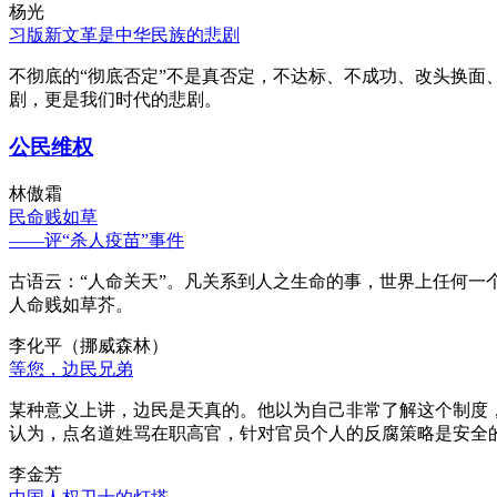
杨光
习版新文革是中华民族的悲剧
不彻底的“彻底否定”不是真否定，不达标、不成功、改头换面
剧，更是我们时代的悲剧。
公民维权
林傲霜
民命贱如草
——评“杀人疫苗”事件
古语云：“人命关天”。凡关系到人之生命的事，世界上任何一个
人命贱如草芥。
李化平（挪威森林）
等您，边民兄弟
某种意义上讲，边民是天真的。他以为自己非常了解这个制度
认为，点名道姓骂在职高官，针对官员个人的反腐策略是安全
李金芳