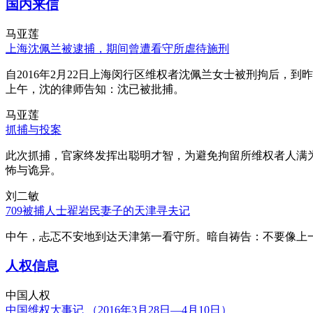
国内来信
马亚莲
上海沈佩兰被逮捕，期间曾遭看守所虐待施刑
自2016年2月22日上海闵行区维权者沈佩兰女士被刑拘后，到
上午，沈的律师告知：沈已被批捕。
马亚莲
抓捕与投案
此次抓捕，官家终发挥出聪明才智，为避免拘留所维权者人满
怖与诡异。
刘二敏
709被捕人士翟岩民妻子的天津寻夫记
中午，忐忑不安地到达天津第一看守所。暗自祷告：不要像上
人权信息
中国人权
中国维权大事记 （2016年3月28日—4月10日）