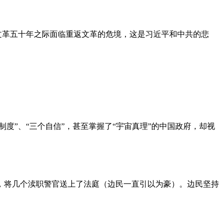
文革五十年之际面临重返文革的危境，这是习近平和中共的悲
度”、“三个自信”，甚至掌握了“宇宙真理”的中国政府，却视
，将几个渎职警官送上了法庭（边民一直引以为豪）。边民坚持