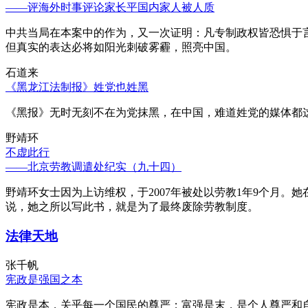
——评海外时事评论家长平国内家人被人质
中共当局在本案中的作为，又一次证明：凡专制政权皆恐惧于
但真实的表达必将如阳光刺破雾霾，照亮中国。
石道来
《黑龙江法制报》姓党也姓黑
《黑报》无时无刻不在为党抹黑，在中国，难道姓党的媒体都
野靖环
不虚此行
——北京劳教调遣处纪实（九十四）
野靖环女士因为上访维权，于2007年被处以劳教1年9个月
说，她之所以写此书，就是为了最终废除劳教制度。
法律天地
张千帆
宪政是强国之本
宪政是本，关乎每一个国民的尊严；富强是末，是个人尊严和