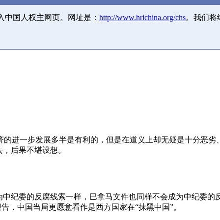
并入中国人权主网页。网址是：
http://www.hrichina.org/chs
。我们将
济的进一步发展多半是有利的，但是在道义上却无疑是十分恶劣
去，后果不堪设想。
成为中纪委的反腐线索一样，巴拿马文件也同样不会成为中纪委的
报告，中国当局更愿意看作是西方国家在“抹黑中国”。