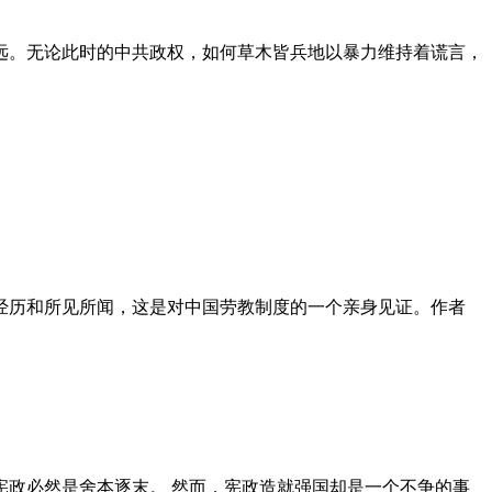
远。无论此时的中共政权，如何草木皆兵地以暴力维持着谎言，
泪经历和所见所闻，这是对中国劳教制度的一个亲身见证。作者
政必然是舍本逐末。 然而，宪政造就强国却是一个不争的事