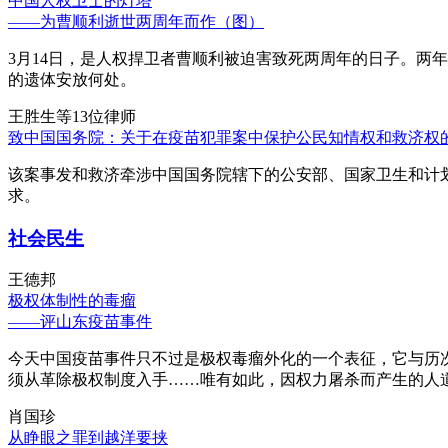
中国人权卫士的灯塔
——为曹顺利逝世两周年而作（图）
3月14日，是人权捍卫者曹顺利被迫害致死两周年的日子。两
的遗体安放何处。
王胜生等13位律师
致中国国务院：关于在疫苗犯罪案中保护公民知情权和救济权
该案事发和救济牵涉中国国务院辖下的公安部、国家卫生和计
求。
社会民生
王德邦
极权体制性的毒瘤
——评山东疫苗事件
今天中国疫苗事件只不过是极权毒瘤外化的一个表征，它与历
须从革除极权制度入手……唯有如此，因权力屠杀而产生的人
肖国珍
从睁眼之罪到越洋要挟