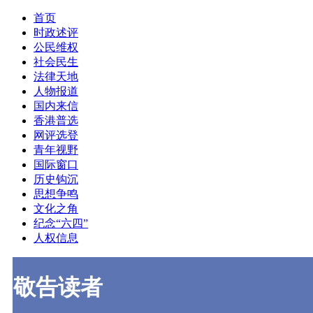
首页
时政述评
公民维权
社会民生
法律天地
人物报道
国内来信
香港普选
网评选登
青年视野
国际窗口
历史钩沉
思想争鸣
文化之角
纪念“六四”
人权信息
敬告读者