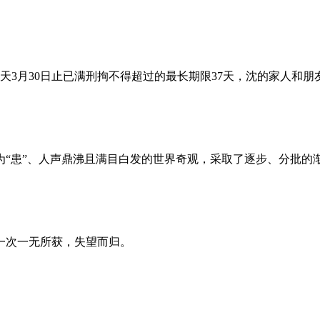
昨天3月30日止已满刑拘不得超过的最长期限37天，沈的家人和
为“患”、人声鼎沸且满目白发的世界奇观，采取了逐步、分批的
一次一无所获，失望而归。