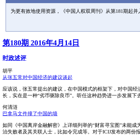
为更有效地使用资源，《中国人权双周刊》从第181期起
第180期 2016年4月14日
时政述评
胡平
从张五常对中国经济的建议谈起
应该说，张五常提出的建议，在中国模式的框架下，对中国经
长，实在是一种“劣币驱除良币”。听任这种趋势进一步发展下
何清涟
巴拿马文件撞了中国的墙
如同《中国离岸金融解密》上详细列举的“财富寻宝图”未能
治失败者及其关联人士，比如令完成等。对于ICIJ发布的两份