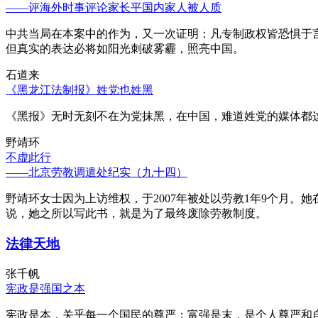
——评海外时事评论家长平国内家人被人质
中共当局在本案中的作为，又一次证明：凡专制政权皆恐惧于
但真实的表达必将如阳光刺破雾霾，照亮中国。
石道来
《黑龙江法制报》姓党也姓黑
《黑报》无时无刻不在为党抹黑，在中国，难道姓党的媒体都
野靖环
不虚此行
——北京劳教调遣处纪实（九十四）
野靖环女士因为上访维权，于2007年被处以劳教1年9个月
说，她之所以写此书，就是为了最终废除劳教制度。
法律天地
张千帆
宪政是强国之本
宪政是本，关乎每一个国民的尊严；富强是末，是个人尊严和