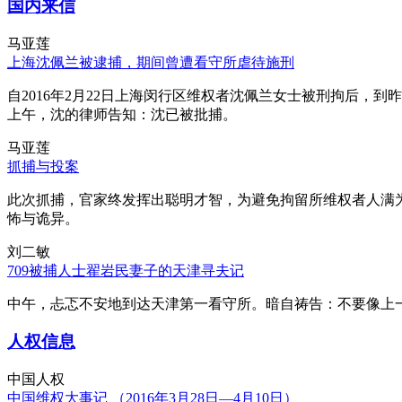
国内来信
马亚莲
上海沈佩兰被逮捕，期间曾遭看守所虐待施刑
自2016年2月22日上海闵行区维权者沈佩兰女士被刑拘后，到
上午，沈的律师告知：沈已被批捕。
马亚莲
抓捕与投案
此次抓捕，官家终发挥出聪明才智，为避免拘留所维权者人满
怖与诡异。
刘二敏
709被捕人士翟岩民妻子的天津寻夫记
中午，忐忑不安地到达天津第一看守所。暗自祷告：不要像上
人权信息
中国人权
中国维权大事记 （2016年3月28日—4月10日）