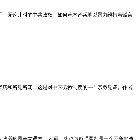
远。无论此时的中共政权，如何草木皆兵地以暴力维持着谎言，
泪经历和所见所闻，这是对中国劳教制度的一个亲身见证。作者
政必然是舍本逐末。 然而，宪政造就强国却是一个不争的事