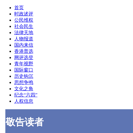
首页
时政述评
公民维权
社会民生
法律天地
人物报道
国内来信
香港普选
网评选登
青年视野
国际窗口
历史钩沉
思想争鸣
文化之角
纪念“六四”
人权信息
敬告读者