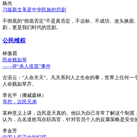
杨光
习版新文革是中华民族的悲剧
不彻底的“彻底否定”不是真否定，不达标、不成功、改头换面
剧，更是我们时代的悲剧。
公民维权
林傲霜
民命贱如草
——评“杀人疫苗”事件
古语云：“人命关天”。凡关系到人之生命的事，世界上任何一个
人命贱如草芥。
李化平（挪威森林）
等您，边民兄弟
某种意义上讲，边民是天真的。他以为自己非常了解这个制度
认为，点名道姓骂在职高官，针对官员个人的反腐策略是安全
李金芳