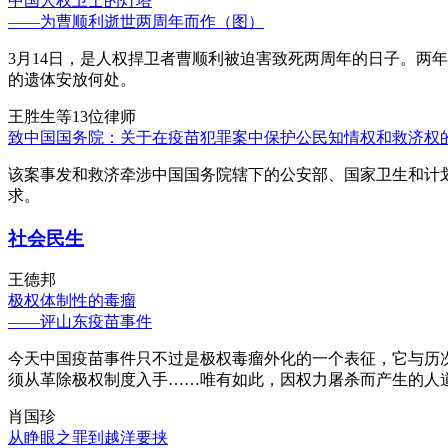
中国人权卫士的灯塔
——为曹顺利逝世两周年而作（图）
3月14日，是人权捍卫者曹顺利被迫害致死两周年的日子。两
的遗体安放何处。
王胜生等13位律师
致中国国务院：关于在疫苗犯罪案中保护公民知情权和救济权
该案事发和救济牵涉中国国务院辖下的公安部、国家卫生和计
求。
社会民生
王德邦
极权体制性的毒瘤
——评山东疫苗事件
今天中国疫苗事件只不过是极权毒瘤外化的一个表征，它与历
须从革除极权制度入手……唯有如此，因权力屠杀而产生的人
肖国珍
从睁眼之罪到越洋要挟