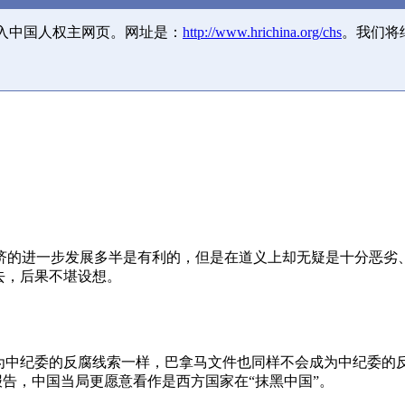
并入中国人权主网页。网址是：
http://www.hrichina.org/chs
。我们将
济的进一步发展多半是有利的，但是在道义上却无疑是十分恶劣
去，后果不堪设想。
成为中纪委的反腐线索一样，巴拿马文件也同样不会成为中纪委的
报告，中国当局更愿意看作是西方国家在“抹黑中国”。