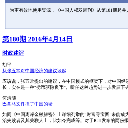
为更有效地使用资源，《中国人权双周刊》从第181期起
第180期 2016年4月14日
时政述评
胡平
从张五常对中国经济的建议谈起
应该说，张五常提出的建议，在中国模式的框架下，对中国经
长，实在是一种“劣币驱除良币”。听任这种趋势进一步发展下
何清涟
巴拿马文件撞了中国的墙
如同《中国离岸金融解密》上详细列举的“财富寻宝图”未能
治失败者及其关联人士，比如令完成等。对于ICIJ发布的两份