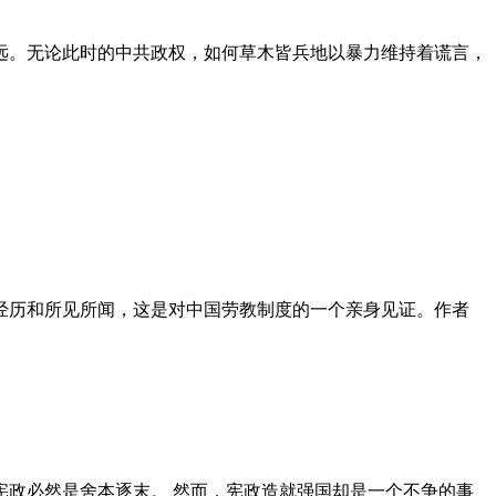
远。无论此时的中共政权，如何草木皆兵地以暴力维持着谎言，
泪经历和所见所闻，这是对中国劳教制度的一个亲身见证。作者
政必然是舍本逐末。 然而，宪政造就强国却是一个不争的事