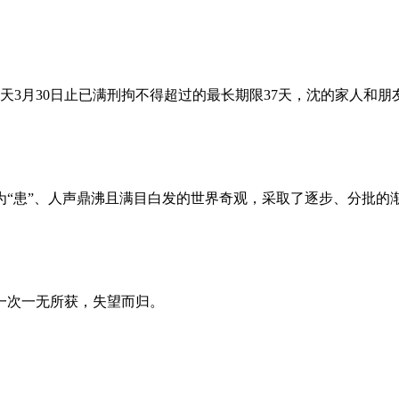
昨天3月30日止已满刑拘不得超过的最长期限37天，沈的家人和
为“患”、人声鼎沸且满目白发的世界奇观，采取了逐步、分批的
一次一无所获，失望而归。