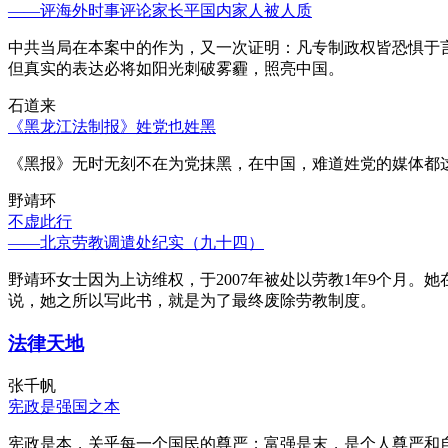
——评海外时事评论家长平国内家人被人质
中共当局在本案中的作为，又一次证明：凡专制政权皆恐惧于
但真实的表达必将如阳光刺破雾霾，照亮中国。
石道来
《黑龙江法制报》姓党也姓黑
《黑报》无时无刻不在为党抹黑，在中国，难道姓党的媒体都
野靖环
不虚此行
——北京劳教调遣处纪实（九十四）
野靖环女士因为上访维权，于2007年被处以劳教1年9个月
说，她之所以写此书，就是为了最终废除劳教制度。
法律天地
张千帆
宪政是强国之本
宪政是本，关乎每一个国民的尊严；富强是末，是个人尊严和