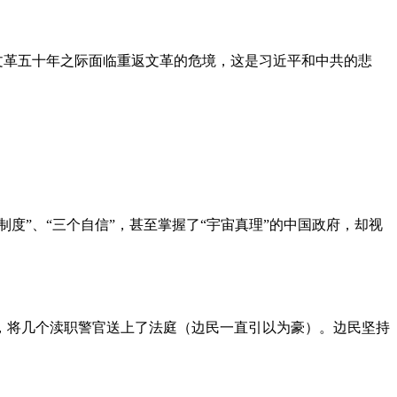
文革五十年之际面临重返文革的危境，这是习近平和中共的悲
度”、“三个自信”，甚至掌握了“宇宙真理”的中国政府，却视
，将几个渎职警官送上了法庭（边民一直引以为豪）。边民坚持