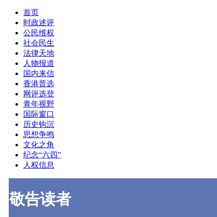
首页
时政述评
公民维权
社会民生
法律天地
人物报道
国内来信
香港普选
网评选登
青年视野
国际窗口
历史钩沉
思想争鸣
文化之角
纪念“六四”
人权信息
敬告读者