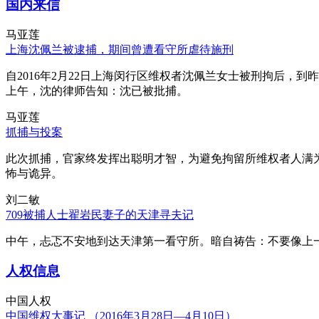
国内来信
马亚莲
上海沈佩兰被逮捕，期间曾遭看守所虐待施刑
自2016年2月22日上海闵行区维权者沈佩兰女士被刑拘后，到
上午，沈的律师告知：沈已被批捕。
马亚莲
抓捕与投案
此次抓捕，官家终发挥出聪明才智，为避免拘留所维权者人满
怖与诡异。
刘二敏
709被捕人士翟岩民妻子的天津寻夫记
中午，忐忑不安地到达天津第一看守所。暗自祷告：不要像上
人权信息
中国人权
中国维权大事记 （2016年3月28日—4月10日）