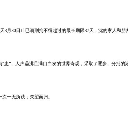
昨天3月30日止已满刑拘不得超过的最长期限37天，沈的家人和
为“患”、人声鼎沸且满目白发的世界奇观，采取了逐步、分批的
一次一无所获，失望而归。