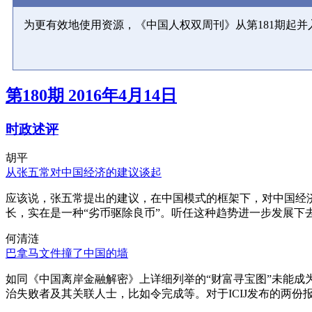
为更有效地使用资源，《中国人权双周刊》从第181期起
第180期 2016年4月14日
时政述评
胡平
从张五常对中国经济的建议谈起
应该说，张五常提出的建议，在中国模式的框架下，对中国经
长，实在是一种“劣币驱除良币”。听任这种趋势进一步发展下
何清涟
巴拿马文件撞了中国的墙
如同《中国离岸金融解密》上详细列举的“财富寻宝图”未能
治失败者及其关联人士，比如令完成等。对于ICIJ发布的两份