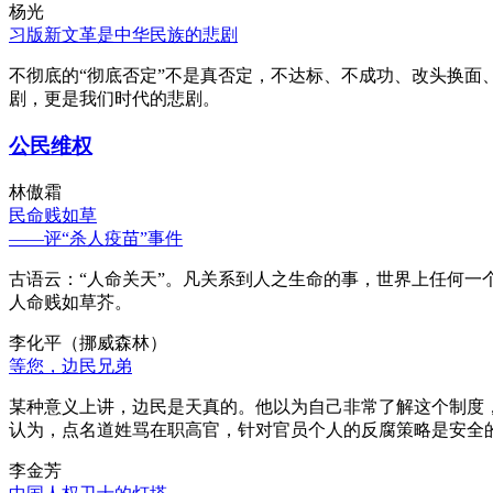
杨光
习版新文革是中华民族的悲剧
不彻底的“彻底否定”不是真否定，不达标、不成功、改头换面
剧，更是我们时代的悲剧。
公民维权
林傲霜
民命贱如草
——评“杀人疫苗”事件
古语云：“人命关天”。凡关系到人之生命的事，世界上任何一个
人命贱如草芥。
李化平（挪威森林）
等您，边民兄弟
某种意义上讲，边民是天真的。他以为自己非常了解这个制度
认为，点名道姓骂在职高官，针对官员个人的反腐策略是安全
李金芳