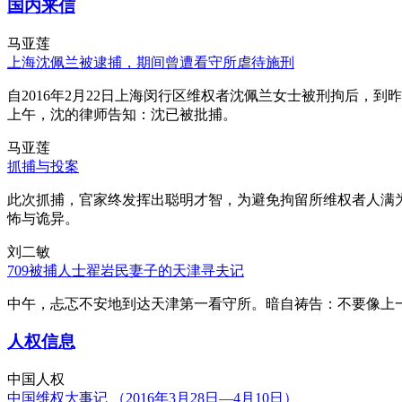
国内来信
马亚莲
上海沈佩兰被逮捕，期间曾遭看守所虐待施刑
自2016年2月22日上海闵行区维权者沈佩兰女士被刑拘后，到
上午，沈的律师告知：沈已被批捕。
马亚莲
抓捕与投案
此次抓捕，官家终发挥出聪明才智，为避免拘留所维权者人满
怖与诡异。
刘二敏
709被捕人士翟岩民妻子的天津寻夫记
中午，忐忑不安地到达天津第一看守所。暗自祷告：不要像上
人权信息
中国人权
中国维权大事记 （2016年3月28日—4月10日）