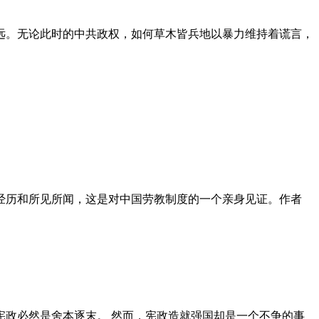
远。无论此时的中共政权，如何草木皆兵地以暴力维持着谎言，
泪经历和所见所闻，这是对中国劳教制度的一个亲身见证。作者
政必然是舍本逐末。 然而，宪政造就强国却是一个不争的事