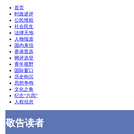
首页
时政述评
公民维权
社会民生
法律天地
人物报道
国内来信
香港普选
网评选登
青年视野
国际窗口
历史钩沉
思想争鸣
文化之角
纪念“六四”
人权信息
敬告读者