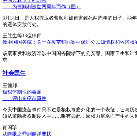
中国人权卫士的灯塔
——为曹顺利逝世两周年而作（图）
3月14日，是人权捍卫者曹顺利被迫害致死两周年的日子。两
的遗体安放何处。
王胜生等13位律师
致中国国务院：关于在疫苗犯罪案中保护公民知情权和救济权
该案事发和救济牵涉中国国务院辖下的公安部、国家卫生和计
求。
社会民生
王德邦
极权体制性的毒瘤
——评山东疫苗事件
今天中国疫苗事件只不过是极权毒瘤外化的一个表征，它与历
须从革除极权制度入手……唯有如此，因权力屠杀而产生的人
肖国珍
从睁眼之罪到越洋要挟