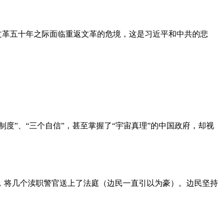
文革五十年之际面临重返文革的危境，这是习近平和中共的悲
度”、“三个自信”，甚至掌握了“宇宙真理”的中国政府，却视
，将几个渎职警官送上了法庭（边民一直引以为豪）。边民坚持