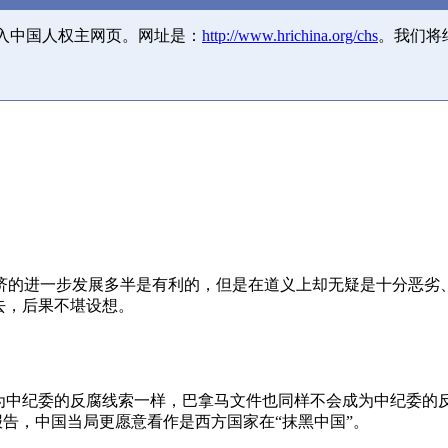
并入中国人权主网页。网址是：
http://www.hrichina.org/chs
。我们将
济的进一步发展多半是有利的，但是在道义上却无疑是十分恶劣
去，后果不堪设想。
成为中纪委的反腐线索一样，巴拿马文件也同样不会成为中纪委的
报告，中国当局更愿意看作是西方国家在“抹黑中国”。