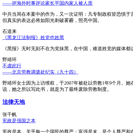
——评海外时事评论家长平国内家人被人质
中共当局在本案中的作为，又一次证明：凡专制政权皆恐惧于
但真实的表达必将如阳光刺破雾霾，照亮中国。
石道来
《黑龙江法制报》姓党也姓黑
《黑报》无时无刻不在为党抹黑，在中国，难道姓党的媒体都
野靖环
不虚此行
——北京劳教调遣处纪实（九十四）
野靖环女士因为上访维权，于2007年被处以劳教1年9个月
说，她之所以写此书，就是为了最终废除劳教制度。
法律天地
张千帆
宪政是强国之本
宪政是本，关乎每一个国民的尊严；富强是末，是个人尊严和