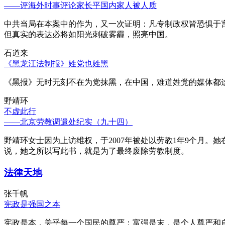
——评海外时事评论家长平国内家人被人质
中共当局在本案中的作为，又一次证明：凡专制政权皆恐惧于
但真实的表达必将如阳光刺破雾霾，照亮中国。
石道来
《黑龙江法制报》姓党也姓黑
《黑报》无时无刻不在为党抹黑，在中国，难道姓党的媒体都
野靖环
不虚此行
——北京劳教调遣处纪实（九十四）
野靖环女士因为上访维权，于2007年被处以劳教1年9个月
说，她之所以写此书，就是为了最终废除劳教制度。
法律天地
张千帆
宪政是强国之本
宪政是本，关乎每一个国民的尊严；富强是末，是个人尊严和