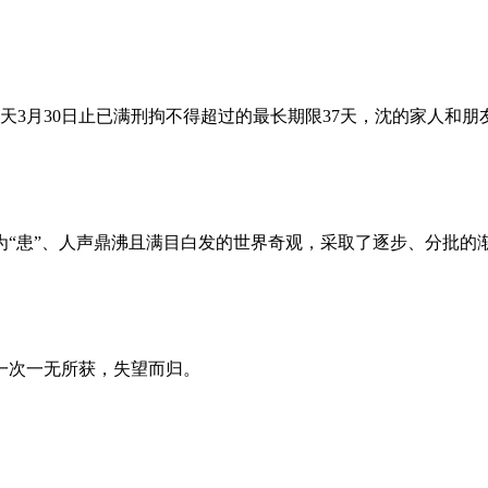
昨天3月30日止已满刑拘不得超过的最长期限37天，沈的家人和
为“患”、人声鼎沸且满目白发的世界奇观，采取了逐步、分批的
一次一无所获，失望而归。