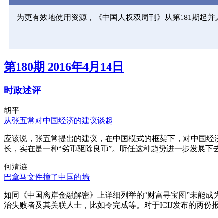
为更有效地使用资源，《中国人权双周刊》从第181期起
第180期 2016年4月14日
时政述评
胡平
从张五常对中国经济的建议谈起
应该说，张五常提出的建议，在中国模式的框架下，对中国经
长，实在是一种“劣币驱除良币”。听任这种趋势进一步发展下
何清涟
巴拿马文件撞了中国的墙
如同《中国离岸金融解密》上详细列举的“财富寻宝图”未能
治失败者及其关联人士，比如令完成等。对于ICIJ发布的两份