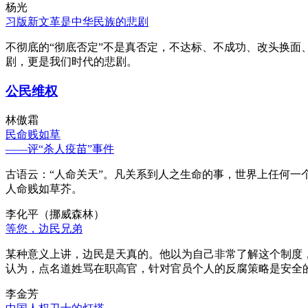
杨光
习版新文革是中华民族的悲剧
不彻底的“彻底否定”不是真否定，不达标、不成功、改头换面
剧，更是我们时代的悲剧。
公民维权
林傲霜
民命贱如草
——评“杀人疫苗”事件
古语云：“人命关天”。凡关系到人之生命的事，世界上任何一个
人命贱如草芥。
李化平（挪威森林）
等您，边民兄弟
某种意义上讲，边民是天真的。他以为自己非常了解这个制度
认为，点名道姓骂在职高官，针对官员个人的反腐策略是安全
李金芳