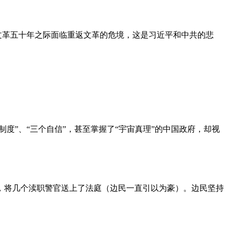
文革五十年之际面临重返文革的危境，这是习近平和中共的悲
度”、“三个自信”，甚至掌握了“宇宙真理”的中国政府，却视
，将几个渎职警官送上了法庭（边民一直引以为豪）。边民坚持