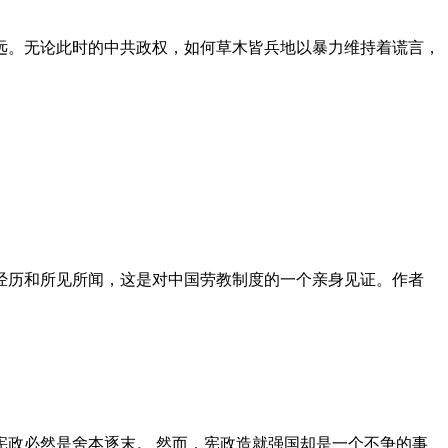
远。无论此时的中共政权，如何草木皆兵地以暴力维持着谎言，
泪经历和所见所闻，这是对中国劳教制度的一个亲身见证。作者
政必然是舍本逐末。 然而，宪政造就强国却是一个不争的事