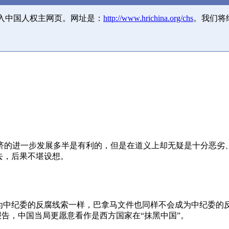
并入中国人权主网页。网址是：
http://www.hrichina.org/chs
。我们将
济的进一步发展多半是有利的，但是在道义上却无疑是十分恶劣
去，后果不堪设想。
成为中纪委的反腐线索一样，巴拿马文件也同样不会成为中纪委的
报告，中国当局更愿意看作是西方国家在“抹黑中国”。