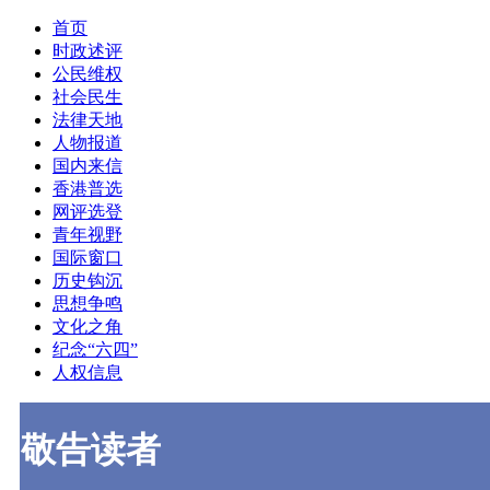
首页
时政述评
公民维权
社会民生
法律天地
人物报道
国内来信
香港普选
网评选登
青年视野
国际窗口
历史钩沉
思想争鸣
文化之角
纪念“六四”
人权信息
敬告读者