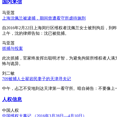
国内来信
马亚莲
上海沈佩兰被逮捕，期间曾遭看守所虐待施刑
自2016年2月22日上海闵行区维权者沈佩兰女士被刑拘后，到
上午，沈的律师告知：沈已被批捕。
马亚莲
抓捕与投案
此次抓捕，官家终发挥出聪明才智，为避免拘留所维权者人满
怖与诡异。
刘二敏
709被捕人士翟岩民妻子的天津寻夫记
中午，忐忑不安地到达天津第一看守所。暗自祷告：不要像上
人权信息
中国人权
中国维权大事记 （2016年3月28日—4月10日）