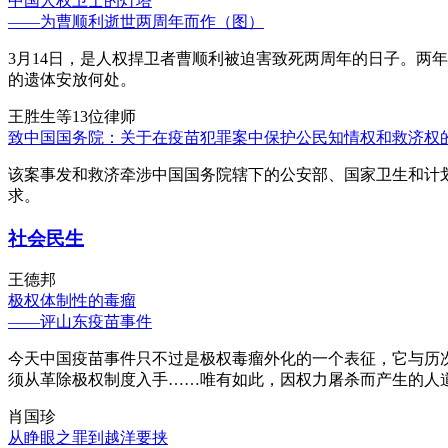
中国人权卫士的灯塔
——为曹顺利逝世两周年而作（图）
3月14日，是人权捍卫者曹顺利被迫害致死两周年的日子。两
的遗体安放何处。
王胜生等13位律师
致中国国务院：关于在疫苗犯罪案中保护公民知情权和救济权
该案事发和救济牵涉中国国务院辖下的公安部、国家卫生和计
求。
社会民生
王德邦
极权体制性的毒瘤
——评山东疫苗事件
今天中国疫苗事件只不过是极权毒瘤外化的一个表征，它与历
须从革除极权制度入手……唯有如此，因权力屠杀而产生的人
肖国珍
从睁眼之罪到越洋要挟