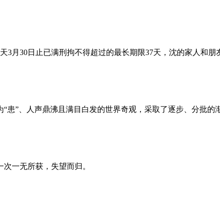
昨天3月30日止已满刑拘不得超过的最长期限37天，沈的家人和
为“患”、人声鼎沸且满目白发的世界奇观，采取了逐步、分批的
一次一无所获，失望而归。