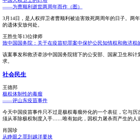
中国人权卫士的灯塔
——为曹顺利逝世两周年而作（图）
3月14日，是人权捍卫者曹顺利被迫害致死两周年的日子。两
的遗体安放何处。
王胜生等13位律师
致中国国务院：关于在疫苗犯罪案中保护公民知情权和救济权
该案事发和救济牵涉中国国务院辖下的公安部、国家卫生和计
求。
社会民生
王德邦
极权体制性的毒瘤
——评山东疫苗事件
今天中国疫苗事件只不过是极权毒瘤外化的一个表征，它与历
须从革除极权制度入手……唯有如此，因权力屠杀而产生的人
肖国珍
从睁眼之罪到越洋要挟