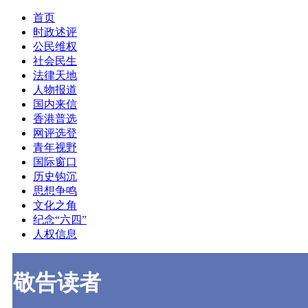
首页
时政述评
公民维权
社会民生
法律天地
人物报道
国内来信
香港普选
网评选登
青年视野
国际窗口
历史钩沉
思想争鸣
文化之角
纪念“六四”
人权信息
敬告读者