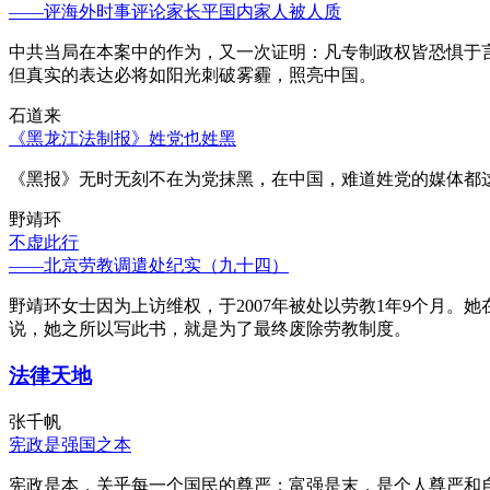
——评海外时事评论家长平国内家人被人质
中共当局在本案中的作为，又一次证明：凡专制政权皆恐惧于
但真实的表达必将如阳光刺破雾霾，照亮中国。
石道来
《黑龙江法制报》姓党也姓黑
《黑报》无时无刻不在为党抹黑，在中国，难道姓党的媒体都
野靖环
不虚此行
——北京劳教调遣处纪实（九十四）
野靖环女士因为上访维权，于2007年被处以劳教1年9个月
说，她之所以写此书，就是为了最终废除劳教制度。
法律天地
张千帆
宪政是强国之本
宪政是本，关乎每一个国民的尊严；富强是末，是个人尊严和