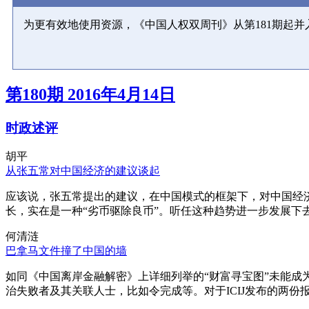
为更有效地使用资源，《中国人权双周刊》从第181期起
第180期 2016年4月14日
时政述评
胡平
从张五常对中国经济的建议谈起
应该说，张五常提出的建议，在中国模式的框架下，对中国经
长，实在是一种“劣币驱除良币”。听任这种趋势进一步发展下
何清涟
巴拿马文件撞了中国的墙
如同《中国离岸金融解密》上详细列举的“财富寻宝图”未能
治失败者及其关联人士，比如令完成等。对于ICIJ发布的两份