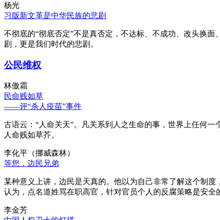
杨光
习版新文革是中华民族的悲剧
不彻底的“彻底否定”不是真否定，不达标、不成功、改头换面
剧，更是我们时代的悲剧。
公民维权
林傲霜
民命贱如草
——评“杀人疫苗”事件
古语云：“人命关天”。凡关系到人之生命的事，世界上任何一个
人命贱如草芥。
李化平（挪威森林）
等您，边民兄弟
某种意义上讲，边民是天真的。他以为自己非常了解这个制度
认为，点名道姓骂在职高官，针对官员个人的反腐策略是安全
李金芳