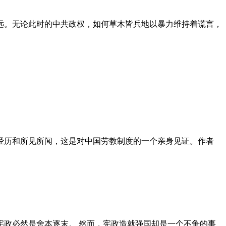
远。无论此时的中共政权，如何草木皆兵地以暴力维持着谎言，
泪经历和所见所闻，这是对中国劳教制度的一个亲身见证。作者
政必然是舍本逐末。 然而，宪政造就强国却是一个不争的事