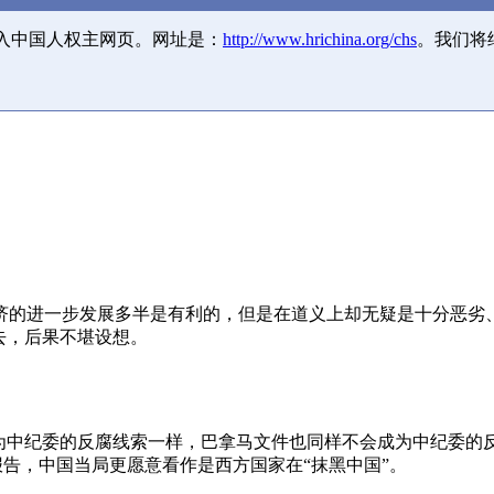
并入中国人权主网页。网址是：
http://www.hrichina.org/chs
。我们将
济的进一步发展多半是有利的，但是在道义上却无疑是十分恶劣
去，后果不堪设想。
成为中纪委的反腐线索一样，巴拿马文件也同样不会成为中纪委的
报告，中国当局更愿意看作是西方国家在“抹黑中国”。