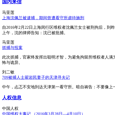
国内来信
马亚莲
上海沈佩兰被逮捕，期间曾遭看守所虐待施刑
自2016年2月22日上海闵行区维权者沈佩兰女士被刑拘后，到
上午，沈的律师告知：沈已被批捕。
马亚莲
抓捕与投案
此次抓捕，官家终发挥出聪明才智，为避免拘留所维权者人满
怖与诡异。
刘二敏
709被捕人士翟岩民妻子的天津寻夫记
中午，忐忑不安地到达天津第一看守所。暗自祷告：不要像上
人权信息
中国人权
中国维权大事记 （2016年3月28日—4月10日）