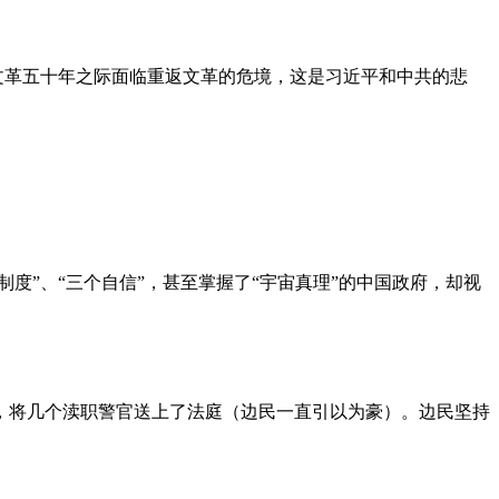
文革五十年之际面临重返文革的危境，这是习近平和中共的悲
度”、“三个自信”，甚至掌握了“宇宙真理”的中国政府，却视
，将几个渎职警官送上了法庭（边民一直引以为豪）。边民坚持