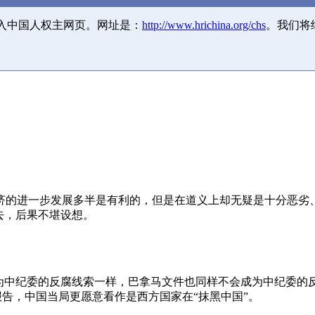
并入中国人权主网页。网址是：
http://www.hrichina.org/chs
。我们将
济的进一步发展多半是有利的，但是在道义上却无疑是十分恶劣
去，后果不堪设想。
成为中纪委的反腐线索一样，巴拿马文件也同样不会成为中纪委的
报告，中国当局更愿意看作是西方国家在“抹黑中国”。