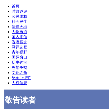
首页
时政述评
公民维权
社会民生
法律天地
人物报道
国内来信
香港普选
网评选登
青年视野
国际窗口
历史钩沉
思想争鸣
文化之角
纪念“六四”
人权信息
敬告读者