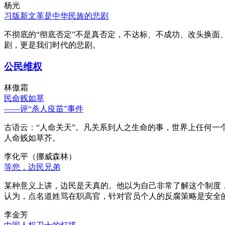
杨光
习版新文革是中华民族的悲剧
不彻底的“彻底否定”不是真否定，不达标、不成功、改头换面
剧，更是我们时代的悲剧。
公民维权
林傲霜
民命贱如草
——评“杀人疫苗”事件
古语云：“人命关天”。凡关系到人之生命的事，世界上任何一个
人命贱如草芥。
李化平（挪威森林）
等您，边民兄弟
某种意义上讲，边民是天真的。他以为自己非常了解这个制度
认为，点名道姓骂在职高官，针对官员个人的反腐策略是安全
李金芳