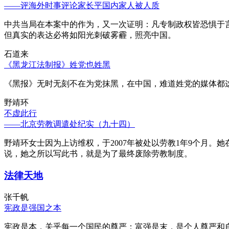
——评海外时事评论家长平国内家人被人质
中共当局在本案中的作为，又一次证明：凡专制政权皆恐惧于
但真实的表达必将如阳光刺破雾霾，照亮中国。
石道来
《黑龙江法制报》姓党也姓黑
《黑报》无时无刻不在为党抹黑，在中国，难道姓党的媒体都
野靖环
不虚此行
——北京劳教调遣处纪实（九十四）
野靖环女士因为上访维权，于2007年被处以劳教1年9个月
说，她之所以写此书，就是为了最终废除劳教制度。
法律天地
张千帆
宪政是强国之本
宪政是本，关乎每一个国民的尊严；富强是末，是个人尊严和