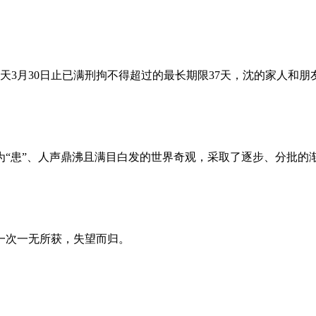
昨天3月30日止已满刑拘不得超过的最长期限37天，沈的家人和
为“患”、人声鼎沸且满目白发的世界奇观，采取了逐步、分批的
一次一无所获，失望而归。