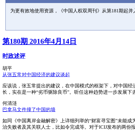
为更有效地使用资源，《中国人权双周刊》从第181期起
第180期 2016年4月14日
时政述评
胡平
从张五常对中国经济的建议谈起
应该说，张五常提出的建议，在中国模式的框架下，对中国经
长，实在是一种“劣币驱除良币”。听任这种趋势进一步发展下
何清涟
巴拿马文件撞了中国的墙
如同《中国离岸金融解密》上详细列举的“财富寻宝图”未能
治失败者及其关联人士，比如令完成等。对于ICIJ发布的两份