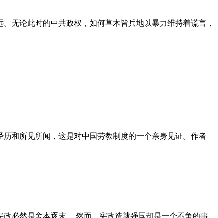
远。无论此时的中共政权，如何草木皆兵地以暴力维持着谎言，
泪经历和所见所闻，这是对中国劳教制度的一个亲身见证。作者
政必然是舍本逐末。 然而，宪政造就强国却是一个不争的事