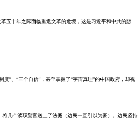
文革五十年之际面临重返文革的危境，这是习近平和中共的悲
度”、“三个自信”，甚至掌握了“宇宙真理”的中国政府，却视
，将几个渎职警官送上了法庭（边民一直引以为豪）。边民坚持