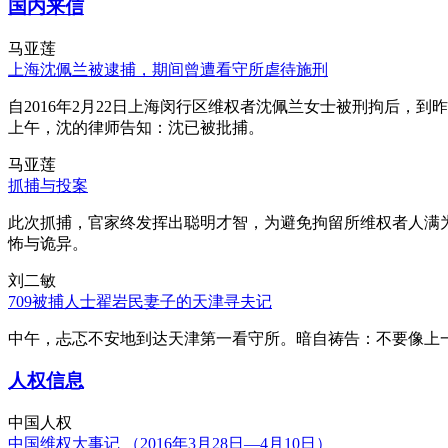
国内来信
马亚莲
上海沈佩兰被逮捕，期间曾遭看守所虐待施刑
自2016年2月22日上海闵行区维权者沈佩兰女士被刑拘后，到
上午，沈的律师告知：沈已被批捕。
马亚莲
抓捕与投案
此次抓捕，官家终发挥出聪明才智，为避免拘留所维权者人满
怖与诡异。
刘二敏
709被捕人士翟岩民妻子的天津寻夫记
中午，忐忑不安地到达天津第一看守所。暗自祷告：不要像上
人权信息
中国人权
中国维权大事记 （2016年3月28日—4月10日）