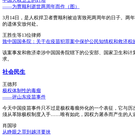
中国人权卫士的灯塔
——为曹顺利逝世两周年而作（图）
3月14日，是人权捍卫者曹顺利被迫害致死两周年的日子。两
的遗体安放何处。
王胜生等13位律师
致中国国务院：关于在疫苗犯罪案中保护公民知情权和救济权
该案事发和救济牵涉中国国务院辖下的公安部、国家卫生和计
求。
社会民生
王德邦
极权体制性的毒瘤
——评山东疫苗事件
今天中国疫苗事件只不过是极权毒瘤外化的一个表征，它与历
须从革除极权制度入手……唯有如此，因权力屠杀而产生的人
肖国珍
从睁眼之罪到越洋要挟