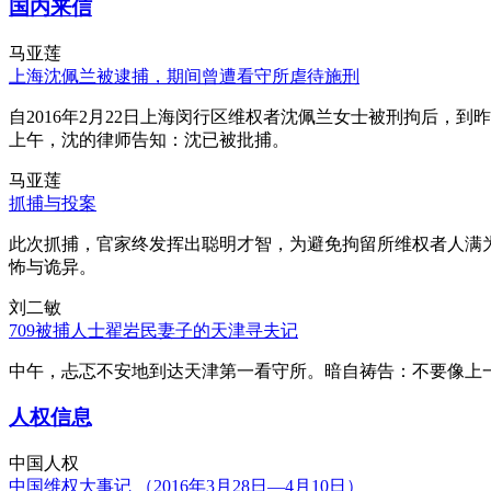
国内来信
马亚莲
上海沈佩兰被逮捕，期间曾遭看守所虐待施刑
自2016年2月22日上海闵行区维权者沈佩兰女士被刑拘后，到
上午，沈的律师告知：沈已被批捕。
马亚莲
抓捕与投案
此次抓捕，官家终发挥出聪明才智，为避免拘留所维权者人满
怖与诡异。
刘二敏
709被捕人士翟岩民妻子的天津寻夫记
中午，忐忑不安地到达天津第一看守所。暗自祷告：不要像上
人权信息
中国人权
中国维权大事记 （2016年3月28日—4月10日）