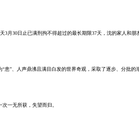
昨天3月30日止已满刑拘不得超过的最长期限37天，沈的家人和
为“患”、人声鼎沸且满目白发的世界奇观，采取了逐步、分批的
一次一无所获，失望而归。