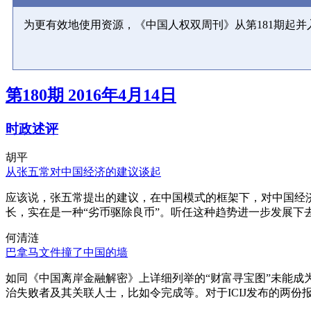
为更有效地使用资源，《中国人权双周刊》从第181期起
第180期 2016年4月14日
时政述评
胡平
从张五常对中国经济的建议谈起
应该说，张五常提出的建议，在中国模式的框架下，对中国经
长，实在是一种“劣币驱除良币”。听任这种趋势进一步发展下
何清涟
巴拿马文件撞了中国的墙
如同《中国离岸金融解密》上详细列举的“财富寻宝图”未能
治失败者及其关联人士，比如令完成等。对于ICIJ发布的两份