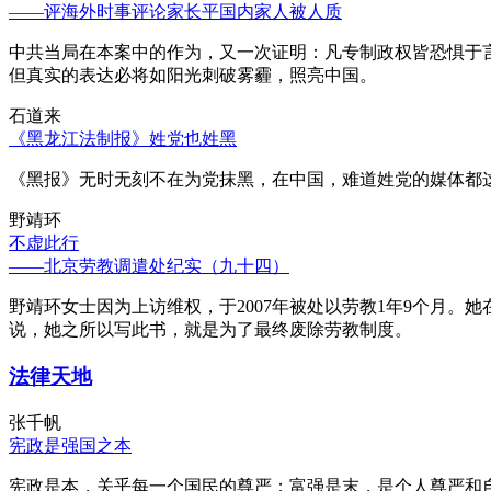
——评海外时事评论家长平国内家人被人质
中共当局在本案中的作为，又一次证明：凡专制政权皆恐惧于
但真实的表达必将如阳光刺破雾霾，照亮中国。
石道来
《黑龙江法制报》姓党也姓黑
《黑报》无时无刻不在为党抹黑，在中国，难道姓党的媒体都
野靖环
不虚此行
——北京劳教调遣处纪实（九十四）
野靖环女士因为上访维权，于2007年被处以劳教1年9个月
说，她之所以写此书，就是为了最终废除劳教制度。
法律天地
张千帆
宪政是强国之本
宪政是本，关乎每一个国民的尊严；富强是末，是个人尊严和