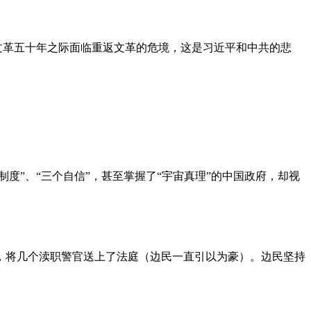
文革五十年之际面临重返文革的危境，这是习近平和中共的悲
度”、“三个自信”，甚至掌握了“宇宙真理”的中国政府，却视
，将几个渎职警官送上了法庭（边民一直引以为豪）。边民坚持