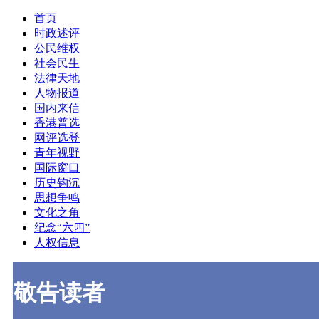
首页
时政述评
公民维权
社会民生
法律天地
人物报道
国内来信
香港普选
网评选登
青年视野
国际窗口
历史钩沉
思想争鸣
文化之角
纪念“六四”
人权信息
敬告读者