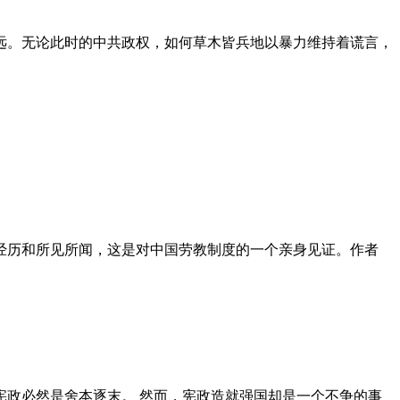
远。无论此时的中共政权，如何草木皆兵地以暴力维持着谎言，
泪经历和所见所闻，这是对中国劳教制度的一个亲身见证。作者
政必然是舍本逐末。 然而，宪政造就强国却是一个不争的事