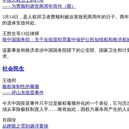
中国人权卫士的灯塔
——为曹顺利逝世两周年而作（图）
3月14日，是人权捍卫者曹顺利被迫害致死两周年的日子。两
的遗体安放何处。
王胜生等13位律师
致中国国务院：关于在疫苗犯罪案中保护公民知情权和救济权
该案事发和救济牵涉中国国务院辖下的公安部、国家卫生和计
求。
社会民生
王德邦
极权体制性的毒瘤
——评山东疫苗事件
今天中国疫苗事件只不过是极权毒瘤外化的一个表征，它与历
须从革除极权制度入手……唯有如此，因权力屠杀而产生的人
肖国珍
从睁眼之罪到越洋要挟