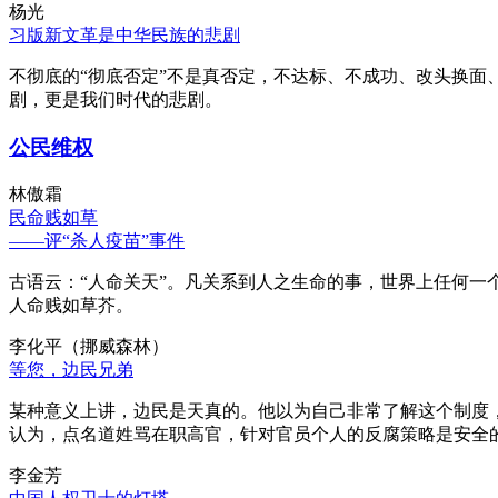
杨光
习版新文革是中华民族的悲剧
不彻底的“彻底否定”不是真否定，不达标、不成功、改头换面
剧，更是我们时代的悲剧。
公民维权
林傲霜
民命贱如草
——评“杀人疫苗”事件
古语云：“人命关天”。凡关系到人之生命的事，世界上任何一个
人命贱如草芥。
李化平（挪威森林）
等您，边民兄弟
某种意义上讲，边民是天真的。他以为自己非常了解这个制度
认为，点名道姓骂在职高官，针对官员个人的反腐策略是安全
李金芳