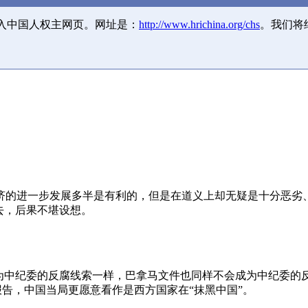
并入中国人权主网页。网址是：
http://www.hrichina.org/chs
。我们将
济的进一步发展多半是有利的，但是在道义上却无疑是十分恶劣
去，后果不堪设想。
成为中纪委的反腐线索一样，巴拿马文件也同样不会成为中纪委的
报告，中国当局更愿意看作是西方国家在“抹黑中国”。