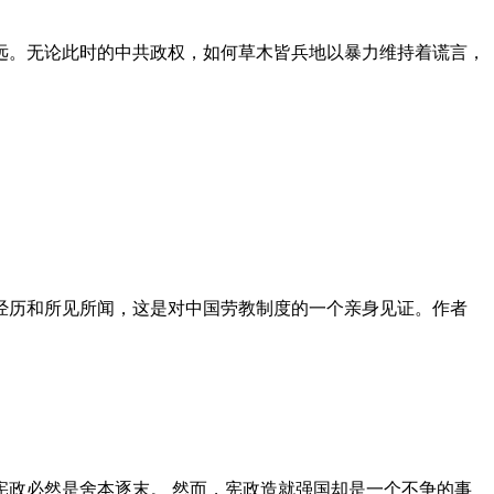
远。无论此时的中共政权，如何草木皆兵地以暴力维持着谎言，
泪经历和所见所闻，这是对中国劳教制度的一个亲身见证。作者
政必然是舍本逐末。 然而，宪政造就强国却是一个不争的事