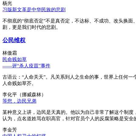
杨光
习版新文革是中华民族的悲剧
不彻底的“彻底否定”不是真否定，不达标、不成功、改头换面
剧，更是我们时代的悲剧。
公民维权
林傲霜
民命贱如草
——评“杀人疫苗”事件
古语云：“人命关天”。凡关系到人之生命的事，世界上任何一个
人命贱如草芥。
李化平（挪威森林）
等您，边民兄弟
某种意义上讲，边民是天真的。他以为自己非常了解这个制度
认为，点名道姓骂在职高官，针对官员个人的反腐策略是安全
李金芳