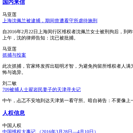
国内来信
马亚莲
上海沈佩兰被逮捕，期间曾遭看守所虐待施刑
自2016年2月22日上海闵行区维权者沈佩兰女士被刑拘后，到
上午，沈的律师告知：沈已被批捕。
马亚莲
抓捕与投案
此次抓捕，官家终发挥出聪明才智，为避免拘留所维权者人满
怖与诡异。
刘二敏
709被捕人士翟岩民妻子的天津寻夫记
中午，忐忑不安地到达天津第一看守所。暗自祷告：不要像上
人权信息
中国人权
中国维权大事记 （2016年3月28日—4月10日）