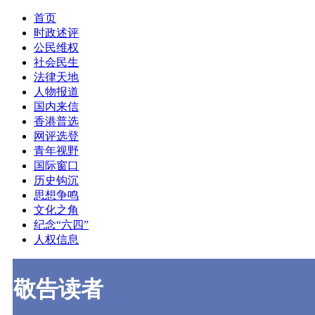
首页
时政述评
公民维权
社会民生
法律天地
人物报道
国内来信
香港普选
网评选登
青年视野
国际窗口
历史钩沉
思想争鸣
文化之角
纪念“六四”
人权信息
敬告读者