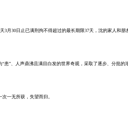
昨天3月30日止已满刑拘不得超过的最长期限37天，沈的家人和
为“患”、人声鼎沸且满目白发的世界奇观，采取了逐步、分批的
一次一无所获，失望而归。