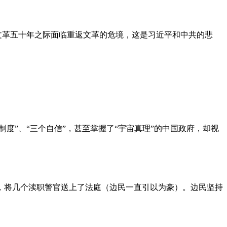
文革五十年之际面临重返文革的危境，这是习近平和中共的悲
度”、“三个自信”，甚至掌握了“宇宙真理”的中国政府，却视
，将几个渎职警官送上了法庭（边民一直引以为豪）。边民坚持