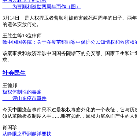
中国人权卫士的灯塔
——为曹顺利逝世两周年而作（图）
3月14日，是人权捍卫者曹顺利被迫害致死两周年的日子。两
的遗体安放何处。
王胜生等13位律师
致中国国务院：关于在疫苗犯罪案中保护公民知情权和救济权
该案事发和救济牵涉中国国务院辖下的公安部、国家卫生和计
求。
社会民生
王德邦
极权体制性的毒瘤
——评山东疫苗事件
今天中国疫苗事件只不过是极权毒瘤外化的一个表征，它与历
须从革除极权制度入手……唯有如此，因权力屠杀而产生的人
肖国珍
从睁眼之罪到越洋要挟