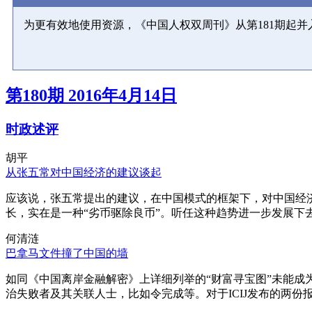
为更有效地使用资源，《中国人权双周刊》从第181期起
第180期 2016年4月14日
时政述评
胡平
从张五常对中国经济的建议谈起
应该说，张五常提出的建议，在中国模式的框架下，对中国经
长，实在是一种“劣币驱除良币”。听任这种趋势进一步发展下
何清涟
巴拿马文件撞了中国的墙
如同《中国离岸金融解密》上详细列举的“财富寻宝图”未能
治失败者及其关联人士，比如令完成等。对于ICIJ发布的两份