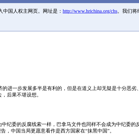
并入中国人权主网页。网址是：
http://www.hrichina.org/chs
。我们将
济的进一步发展多半是有利的，但是在道义上却无疑是十分恶劣
去，后果不堪设想。
成为中纪委的反腐线索一样，巴拿马文件也同样不会成为中纪委的
报告，中国当局更愿意看作是西方国家在“抹黑中国”。