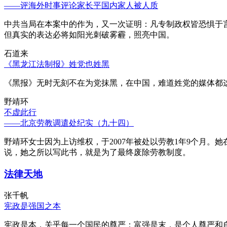
——评海外时事评论家长平国内家人被人质
中共当局在本案中的作为，又一次证明：凡专制政权皆恐惧于
但真实的表达必将如阳光刺破雾霾，照亮中国。
石道来
《黑龙江法制报》姓党也姓黑
《黑报》无时无刻不在为党抹黑，在中国，难道姓党的媒体都
野靖环
不虚此行
——北京劳教调遣处纪实（九十四）
野靖环女士因为上访维权，于2007年被处以劳教1年9个月
说，她之所以写此书，就是为了最终废除劳教制度。
法律天地
张千帆
宪政是强国之本
宪政是本，关乎每一个国民的尊严；富强是末，是个人尊严和