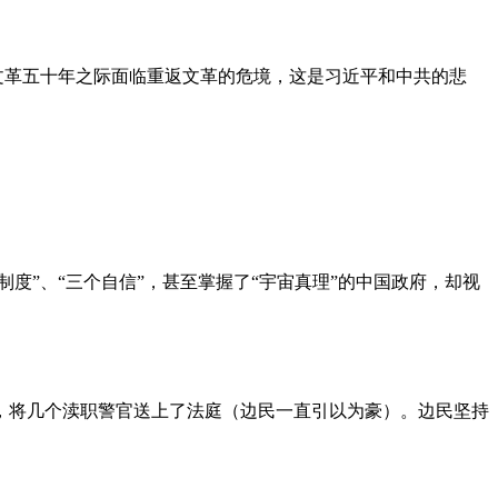
文革五十年之际面临重返文革的危境，这是习近平和中共的悲
度”、“三个自信”，甚至掌握了“宇宙真理”的中国政府，却视
，将几个渎职警官送上了法庭（边民一直引以为豪）。边民坚持