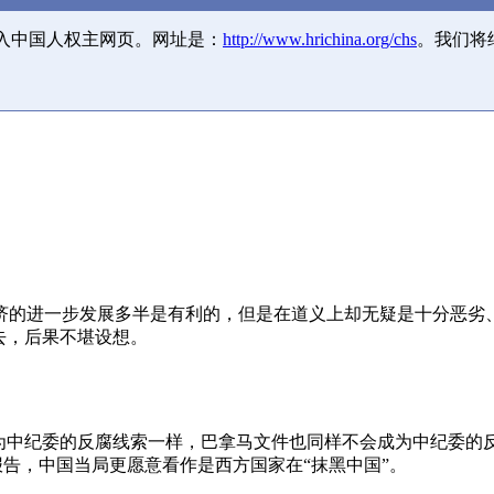
并入中国人权主网页。网址是：
http://www.hrichina.org/chs
。我们将
济的进一步发展多半是有利的，但是在道义上却无疑是十分恶劣
去，后果不堪设想。
成为中纪委的反腐线索一样，巴拿马文件也同样不会成为中纪委的
报告，中国当局更愿意看作是西方国家在“抹黑中国”。