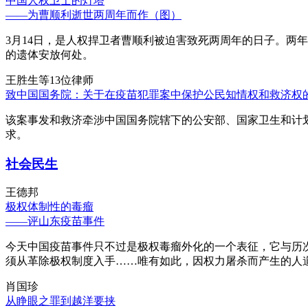
中国人权卫士的灯塔
——为曹顺利逝世两周年而作（图）
3月14日，是人权捍卫者曹顺利被迫害致死两周年的日子。两
的遗体安放何处。
王胜生等13位律师
致中国国务院：关于在疫苗犯罪案中保护公民知情权和救济权
该案事发和救济牵涉中国国务院辖下的公安部、国家卫生和计
求。
社会民生
王德邦
极权体制性的毒瘤
——评山东疫苗事件
今天中国疫苗事件只不过是极权毒瘤外化的一个表征，它与历
须从革除极权制度入手……唯有如此，因权力屠杀而产生的人
肖国珍
从睁眼之罪到越洋要挟