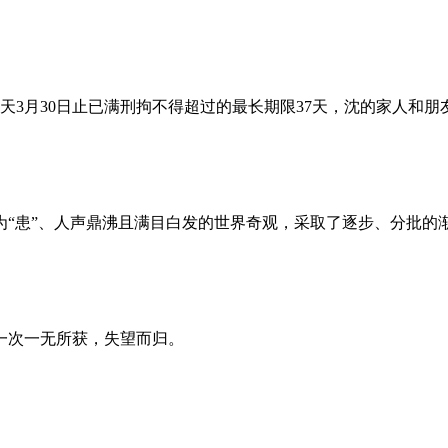
昨天3月30日止已满刑拘不得超过的最长期限37天，沈的家人和
为“患”、人声鼎沸且满目白发的世界奇观，采取了逐步、分批的
一次一无所获，失望而归。