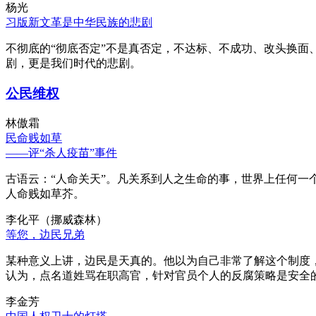
杨光
习版新文革是中华民族的悲剧
不彻底的“彻底否定”不是真否定，不达标、不成功、改头换面
剧，更是我们时代的悲剧。
公民维权
林傲霜
民命贱如草
——评“杀人疫苗”事件
古语云：“人命关天”。凡关系到人之生命的事，世界上任何一个
人命贱如草芥。
李化平（挪威森林）
等您，边民兄弟
某种意义上讲，边民是天真的。他以为自己非常了解这个制度
认为，点名道姓骂在职高官，针对官员个人的反腐策略是安全
李金芳