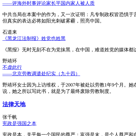
——评海外时事评论家长平国内家人被人质
中共当局在本案中的作为，又一次证明：凡专制政权皆恐惧于
但真实的表达必将如阳光刺破雾霾，照亮中国。
石道来
《黑龙江法制报》姓党也姓黑
《黑报》无时无刻不在为党抹黑，在中国，难道姓党的媒体都
野靖环
不虚此行
——北京劳教调遣处纪实（九十四）
野靖环女士因为上访维权，于2007年被处以劳教1年9个月
说，她之所以写此书，就是为了最终废除劳教制度。
法律天地
张千帆
宪政是强国之本
宪政是本，关乎每一个国民的尊严；富强是末，是个人尊严和