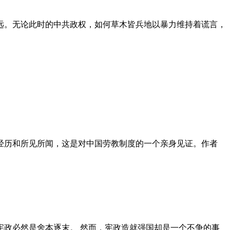
远。无论此时的中共政权，如何草木皆兵地以暴力维持着谎言，
泪经历和所见所闻，这是对中国劳教制度的一个亲身见证。作者
政必然是舍本逐末。 然而，宪政造就强国却是一个不争的事