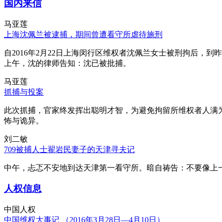
国内来信
马亚莲
上海沈佩兰被逮捕，期间曾遭看守所虐待施刑
自2016年2月22日上海闵行区维权者沈佩兰女士被刑拘后，到
上午，沈的律师告知：沈已被批捕。
马亚莲
抓捕与投案
此次抓捕，官家终发挥出聪明才智，为避免拘留所维权者人满
怖与诡异。
刘二敏
709被捕人士翟岩民妻子的天津寻夫记
中午，忐忑不安地到达天津第一看守所。暗自祷告：不要像上
人权信息
中国人权
中国维权大事记 （2016年3月28日—4月10日）