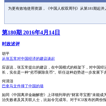
为更有效地使用资源，《中国人权双周刊》从第181期起
第180期 2016年4月14日
时政述评
胡平
从张五常对中国经济的建议谈起
应该说，张五常提出的建议，在中国模式的框架下，对中国经
长，实在是一种“劣币驱除良币”。听任这种趋势进一步发展下
何清涟
巴拿马文件撞了中国的墙
如同《中国离岸金融解密》上详细列举的“财富寻宝图”未能
治失败者及其关联人士，比如令完成等。对于ICIJ发布的两份