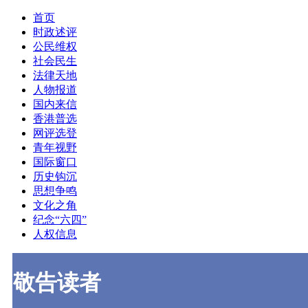
首页
时政述评
公民维权
社会民生
法律天地
人物报道
国内来信
香港普选
网评选登
青年视野
国际窗口
历史钩沉
思想争鸣
文化之角
纪念“六四”
人权信息
敬告读者