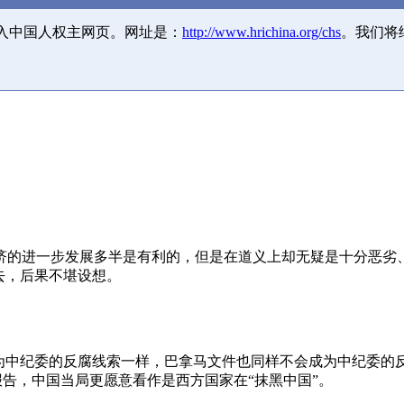
并入中国人权主网页。网址是：
http://www.hrichina.org/chs
。我们将
济的进一步发展多半是有利的，但是在道义上却无疑是十分恶劣
去，后果不堪设想。
成为中纪委的反腐线索一样，巴拿马文件也同样不会成为中纪委的
报告，中国当局更愿意看作是西方国家在“抹黑中国”。