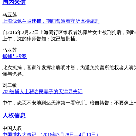
国内来信
马亚莲
上海沈佩兰被逮捕，期间曾遭看守所虐待施刑
自2016年2月22日上海闵行区维权者沈佩兰女士被刑拘后，到
上午，沈的律师告知：沈已被批捕。
马亚莲
抓捕与投案
此次抓捕，官家终发挥出聪明才智，为避免拘留所维权者人满
怖与诡异。
刘二敏
709被捕人士翟岩民妻子的天津寻夫记
中午，忐忑不安地到达天津第一看守所。暗自祷告：不要像上
人权信息
中国人权
中国维权大事记 （2016年3月28日—4月10日）