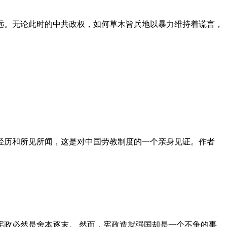
远。无论此时的中共政权，如何草木皆兵地以暴力维持着谎言，
泪经历和所见所闻，这是对中国劳教制度的一个亲身见证。作者
政必然是舍本逐末。 然而，宪政造就强国却是一个不争的事