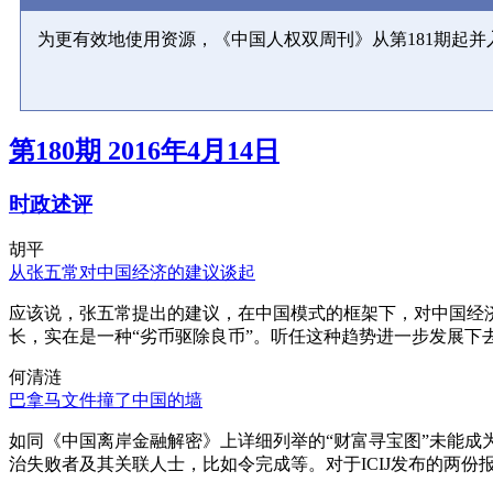
为更有效地使用资源，《中国人权双周刊》从第181期起
第180期 2016年4月14日
时政述评
胡平
从张五常对中国经济的建议谈起
应该说，张五常提出的建议，在中国模式的框架下，对中国经
长，实在是一种“劣币驱除良币”。听任这种趋势进一步发展下
何清涟
巴拿马文件撞了中国的墙
如同《中国离岸金融解密》上详细列举的“财富寻宝图”未能
治失败者及其关联人士，比如令完成等。对于ICIJ发布的两份