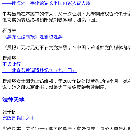
——评海外时事评论家长平国内家人被人质
中共当局在本案中的作为，又一次证明：凡专制政权皆恐惧于
但真实的表达必将如阳光刺破雾霾，照亮中国。
石道来
《黑龙江法制报》姓党也姓黑
《黑报》无时无刻不在为党抹黑，在中国，难道姓党的媒体都
野靖环
不虚此行
——北京劳教调遣处纪实（九十四）
野靖环女士因为上访维权，于2007年被处以劳教1年9个月
说，她之所以写此书，就是为了最终废除劳教制度。
法律天地
张千帆
宪政是强国之本
宪政是本，关乎每一个国民的尊严；富强是末，是个人尊严和