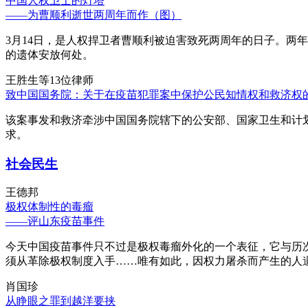
中国人权卫士的灯塔
——为曹顺利逝世两周年而作（图）
3月14日，是人权捍卫者曹顺利被迫害致死两周年的日子。两
的遗体安放何处。
王胜生等13位律师
致中国国务院：关于在疫苗犯罪案中保护公民知情权和救济权
该案事发和救济牵涉中国国务院辖下的公安部、国家卫生和计
求。
社会民生
王德邦
极权体制性的毒瘤
——评山东疫苗事件
今天中国疫苗事件只不过是极权毒瘤外化的一个表征，它与历
须从革除极权制度入手……唯有如此，因权力屠杀而产生的人
肖国珍
从睁眼之罪到越洋要挟