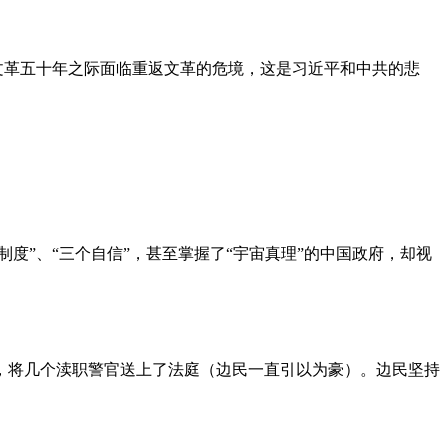
文革五十年之际面临重返文革的危境，这是习近平和中共的悲
度”、“三个自信”，甚至掌握了“宇宙真理”的中国政府，却视
，将几个渎职警官送上了法庭（边民一直引以为豪）。边民坚持