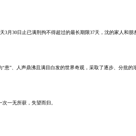
昨天3月30日止已满刑拘不得超过的最长期限37天，沈的家人和
为“患”、人声鼎沸且满目白发的世界奇观，采取了逐步、分批的
一次一无所获，失望而归。