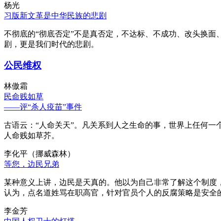
杨光
习版新文革是中华民族的悲剧
不彻底的“彻底否定”不是真否定，不达标、不成功、改头换面
剧，更是我们时代的悲剧。
公民维权
林傲霜
民命贱如草
——评“杀人疫苗”事件
古语云：“人命关天”。凡关系到人之生命的事，世界上任何一个
人命贱如草芥。
李化平（挪威森林）
等您，边民兄弟
某种意义上讲，边民是天真的。他以为自己非常了解这个制度
认为，点名道姓骂在职高官，针对官员个人的反腐策略是安全
李金芳