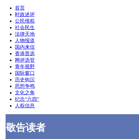
首页
时政述评
公民维权
社会民生
法律天地
人物报道
国内来信
香港普选
网评选登
青年视野
国际窗口
历史钩沉
思想争鸣
文化之角
纪念“六四”
人权信息
敬告读者