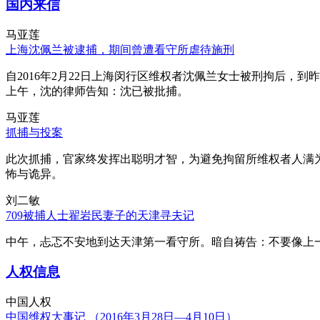
国内来信
马亚莲
上海沈佩兰被逮捕，期间曾遭看守所虐待施刑
自2016年2月22日上海闵行区维权者沈佩兰女士被刑拘后，到
上午，沈的律师告知：沈已被批捕。
马亚莲
抓捕与投案
此次抓捕，官家终发挥出聪明才智，为避免拘留所维权者人满
怖与诡异。
刘二敏
709被捕人士翟岩民妻子的天津寻夫记
中午，忐忑不安地到达天津第一看守所。暗自祷告：不要像上
人权信息
中国人权
中国维权大事记 （2016年3月28日—4月10日）