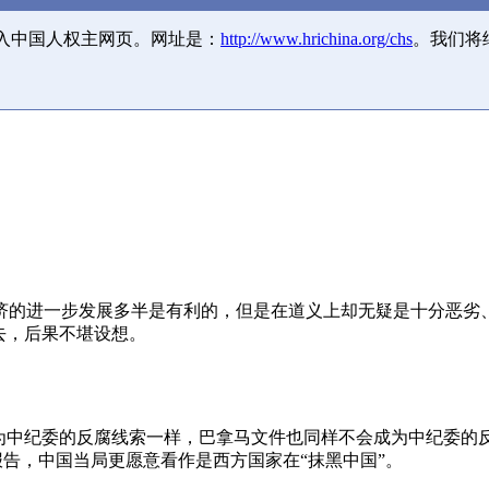
并入中国人权主网页。网址是：
http://www.hrichina.org/chs
。我们将
济的进一步发展多半是有利的，但是在道义上却无疑是十分恶劣
去，后果不堪设想。
成为中纪委的反腐线索一样，巴拿马文件也同样不会成为中纪委的
报告，中国当局更愿意看作是西方国家在“抹黑中国”。