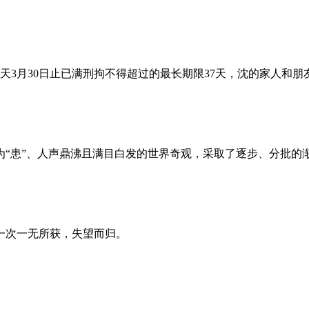
昨天3月30日止已满刑拘不得超过的最长期限37天，沈的家人和
为“患”、人声鼎沸且满目白发的世界奇观，采取了逐步、分批的
一次一无所获，失望而归。