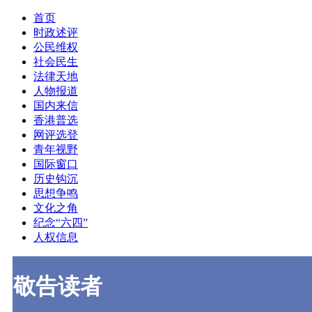
首页
时政述评
公民维权
社会民生
法律天地
人物报道
国内来信
香港普选
网评选登
青年视野
国际窗口
历史钩沉
思想争鸣
文化之角
纪念“六四”
人权信息
敬告读者