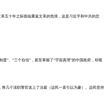
文革五十年之际面临重返文革的危境，这是习近平和中共的悲
度”、“三个自信”，甚至掌握了“宇宙真理”的中国政府，却视
，将几个渎职警官送上了法庭（边民一直引以为豪）。边民坚持