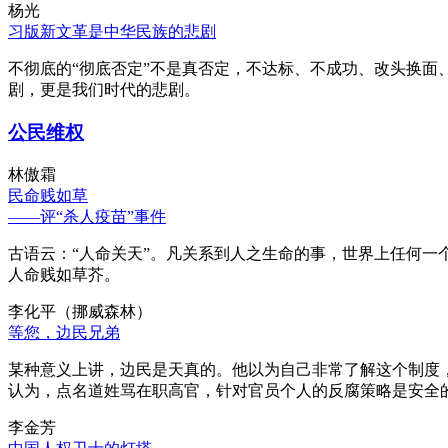
杨光
习版新文革是中华民族的悲剧
不彻底的“彻底否定”不是真否定，不达标、不成功、改头换面
剧，更是我们时代的悲剧。
公民维权
林傲霜
民命贱如草
——评“杀人疫苗”事件
古语云：“人命关天”。凡关系到人之生命的事，世界上任何一个
人命贱如草芥。
李化平（挪威森林）
等您，边民兄弟
某种意义上讲，边民是天真的。他以为自己非常了解这个制度
认为，点名道姓骂在职高官，针对官员个人的反腐策略是安全
李金芳