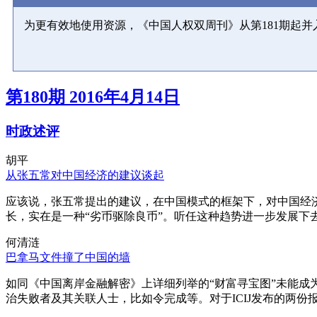
为更有效地使用资源，《中国人权双周刊》从第181期起
第180期 2016年4月14日
时政述评
胡平
从张五常对中国经济的建议谈起
应该说，张五常提出的建议，在中国模式的框架下，对中国经
长，实在是一种“劣币驱除良币”。听任这种趋势进一步发展下
何清涟
巴拿马文件撞了中国的墙
如同《中国离岸金融解密》上详细列举的“财富寻宝图”未能
治失败者及其关联人士，比如令完成等。对于ICIJ发布的两份