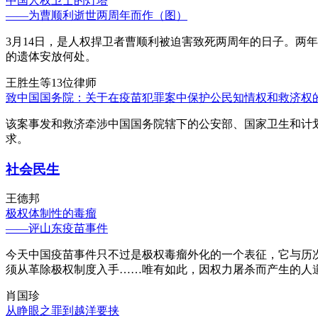
中国人权卫士的灯塔
——为曹顺利逝世两周年而作（图）
3月14日，是人权捍卫者曹顺利被迫害致死两周年的日子。两
的遗体安放何处。
王胜生等13位律师
致中国国务院：关于在疫苗犯罪案中保护公民知情权和救济权
该案事发和救济牵涉中国国务院辖下的公安部、国家卫生和计
求。
社会民生
王德邦
极权体制性的毒瘤
——评山东疫苗事件
今天中国疫苗事件只不过是极权毒瘤外化的一个表征，它与历
须从革除极权制度入手……唯有如此，因权力屠杀而产生的人
肖国珍
从睁眼之罪到越洋要挟