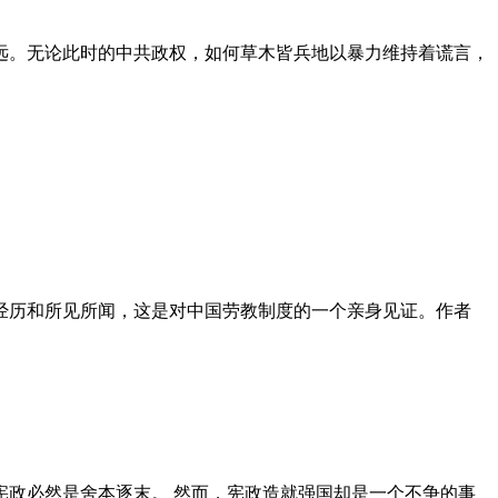
远。无论此时的中共政权，如何草木皆兵地以暴力维持着谎言，
泪经历和所见所闻，这是对中国劳教制度的一个亲身见证。作者
政必然是舍本逐末。 然而，宪政造就强国却是一个不争的事