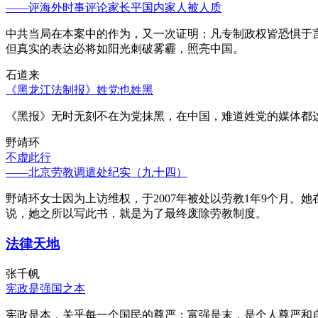
——评海外时事评论家长平国内家人被人质
中共当局在本案中的作为，又一次证明：凡专制政权皆恐惧于
但真实的表达必将如阳光刺破雾霾，照亮中国。
石道来
《黑龙江法制报》姓党也姓黑
《黑报》无时无刻不在为党抹黑，在中国，难道姓党的媒体都
野靖环
不虚此行
——北京劳教调遣处纪实（九十四）
野靖环女士因为上访维权，于2007年被处以劳教1年9个月
说，她之所以写此书，就是为了最终废除劳教制度。
法律天地
张千帆
宪政是强国之本
宪政是本，关乎每一个国民的尊严；富强是末，是个人尊严和