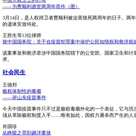
中国人权卫士的灯塔
——为曹顺利逝世两周年而作（图）
3月14日，是人权捍卫者曹顺利被迫害致死两周年的日子。两
的遗体安放何处。
王胜生等13位律师
致中国国务院：关于在疫苗犯罪案中保护公民知情权和救济权
该案事发和救济牵涉中国国务院辖下的公安部、国家卫生和计
求。
社会民生
王德邦
极权体制性的毒瘤
——评山东疫苗事件
今天中国疫苗事件只不过是极权毒瘤外化的一个表征，它与历
须从革除极权制度入手……唯有如此，因权力屠杀而产生的人
肖国珍
从睁眼之罪到越洋要挟