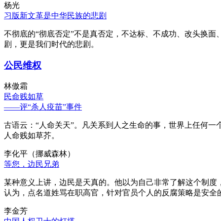
杨光
习版新文革是中华民族的悲剧
不彻底的“彻底否定”不是真否定，不达标、不成功、改头换面
剧，更是我们时代的悲剧。
公民维权
林傲霜
民命贱如草
——评“杀人疫苗”事件
古语云：“人命关天”。凡关系到人之生命的事，世界上任何一个
人命贱如草芥。
李化平（挪威森林）
等您，边民兄弟
某种意义上讲，边民是天真的。他以为自己非常了解这个制度
认为，点名道姓骂在职高官，针对官员个人的反腐策略是安全
李金芳