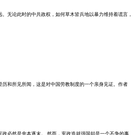
远。无论此时的中共政权，如何草木皆兵地以暴力维持着谎言，
泪经历和所见所闻，这是对中国劳教制度的一个亲身见证。作者
政必然是舍本逐末。 然而，宪政造就强国却是一个不争的事