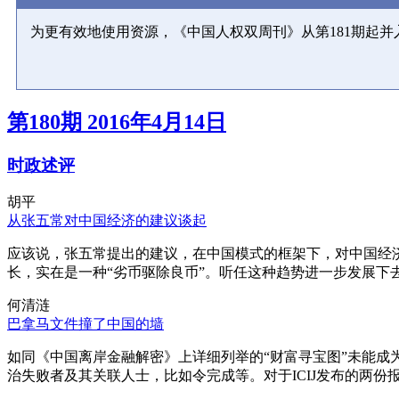
为更有效地使用资源，《中国人权双周刊》从第181期起
第180期 2016年4月14日
时政述评
胡平
从张五常对中国经济的建议谈起
应该说，张五常提出的建议，在中国模式的框架下，对中国经
长，实在是一种“劣币驱除良币”。听任这种趋势进一步发展下
何清涟
巴拿马文件撞了中国的墙
如同《中国离岸金融解密》上详细列举的“财富寻宝图”未能
治失败者及其关联人士，比如令完成等。对于ICIJ发布的两份