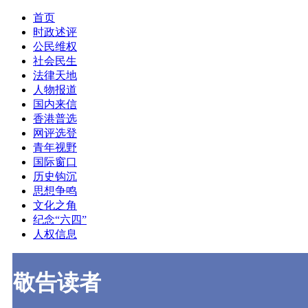
首页
时政述评
公民维权
社会民生
法律天地
人物报道
国内来信
香港普选
网评选登
青年视野
国际窗口
历史钩沉
思想争鸣
文化之角
纪念“六四”
人权信息
敬告读者