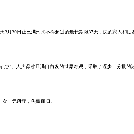
昨天3月30日止已满刑拘不得超过的最长期限37天，沈的家人和
为“患”、人声鼎沸且满目白发的世界奇观，采取了逐步、分批的
一次一无所获，失望而归。