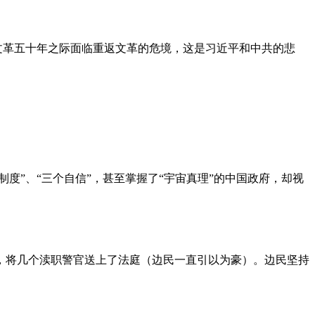
文革五十年之际面临重返文革的危境，这是习近平和中共的悲
度”、“三个自信”，甚至掌握了“宇宙真理”的中国政府，却视
，将几个渎职警官送上了法庭（边民一直引以为豪）。边民坚持