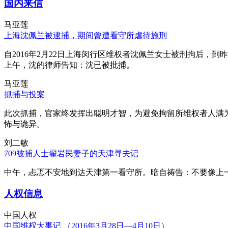
国内来信
马亚莲
上海沈佩兰被逮捕，期间曾遭看守所虐待施刑
自2016年2月22日上海闵行区维权者沈佩兰女士被刑拘后，到
上午，沈的律师告知：沈已被批捕。
马亚莲
抓捕与投案
此次抓捕，官家终发挥出聪明才智，为避免拘留所维权者人满
怖与诡异。
刘二敏
709被捕人士翟岩民妻子的天津寻夫记
中午，忐忑不安地到达天津第一看守所。暗自祷告：不要像上
人权信息
中国人权
中国维权大事记 （2016年3月28日—4月10日）