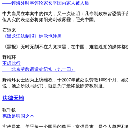
——评海外时事评论家长平国内家人被人质
中共当局在本案中的作为，又一次证明：凡专制政权皆恐惧于
但真实的表达必将如阳光刺破雾霾，照亮中国。
石道来
《黑龙江法制报》姓党也姓黑
《黑报》无时无刻不在为党抹黑，在中国，难道姓党的媒体都
野靖环
不虚此行
——北京劳教调遣处纪实（九十四）
野靖环女士因为上访维权，于2007年被处以劳教1年9个月
说，她之所以写此书，就是为了最终废除劳教制度。
法律天地
张千帆
宪政是强国之本
宪政是本，关乎每一个国民的尊严；富强是末，是个人尊严和