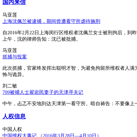
国内来信
马亚莲
上海沈佩兰被逮捕，期间曾遭看守所虐待施刑
自2016年2月22日上海闵行区维权者沈佩兰女士被刑拘后，到
上午，沈的律师告知：沈已被批捕。
马亚莲
抓捕与投案
此次抓捕，官家终发挥出聪明才智，为避免拘留所维权者人满
怖与诡异。
刘二敏
709被捕人士翟岩民妻子的天津寻夫记
中午，忐忑不安地到达天津第一看守所。暗自祷告：不要像上
人权信息
中国人权
中国维权大事记 （2016年3月28日—4月10日）