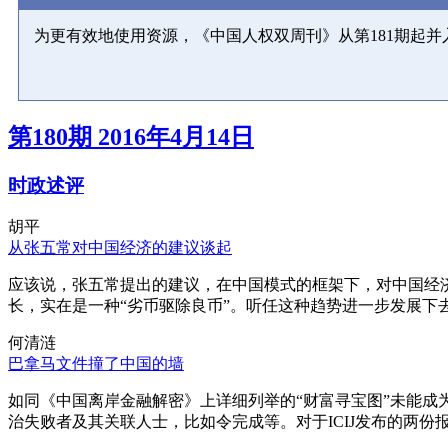
为更有效地使用资源，《中国人权双周刊》从第181期起
第180期 2016年4月14日
时政述评
胡平
从张五常对中国经济的建议谈起
应该说，张五常提出的建议，在中国模式的框架下，对中国经
长，实在是一种“劣币驱除良币”。听任这种趋势进一步发展下
何清涟
巴拿马文件撞了中国的墙
如同《中国离岸金融解密》上详细列举的“财富寻宝图”未能
治失败者及其关联人士，比如令完成等。对于ICIJ发布的两份