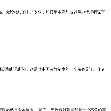
远。无论此时的中共政权，如何草木皆兵地以暴力维持着谎言，
泪经历和所见所闻，这是对中国劳教制度的一个亲身见证。作者
政必然是舍本逐末。 然而，宪政造就强国却是一个不争的事