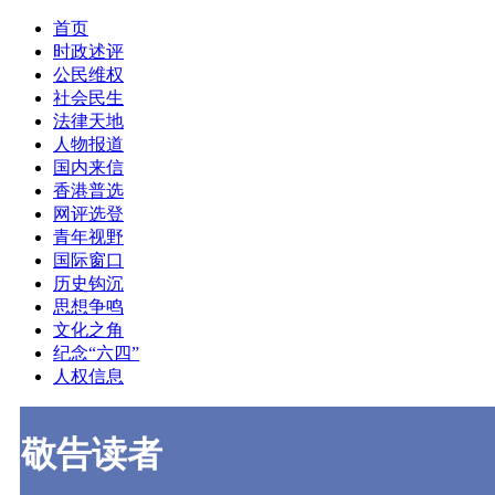
首页
时政述评
公民维权
社会民生
法律天地
人物报道
国内来信
香港普选
网评选登
青年视野
国际窗口
历史钩沉
思想争鸣
文化之角
纪念“六四”
人权信息
敬告读者