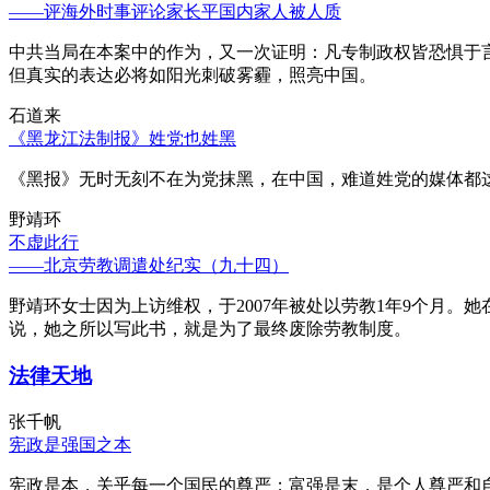
——评海外时事评论家长平国内家人被人质
中共当局在本案中的作为，又一次证明：凡专制政权皆恐惧于
但真实的表达必将如阳光刺破雾霾，照亮中国。
石道来
《黑龙江法制报》姓党也姓黑
《黑报》无时无刻不在为党抹黑，在中国，难道姓党的媒体都
野靖环
不虚此行
——北京劳教调遣处纪实（九十四）
野靖环女士因为上访维权，于2007年被处以劳教1年9个月
说，她之所以写此书，就是为了最终废除劳教制度。
法律天地
张千帆
宪政是强国之本
宪政是本，关乎每一个国民的尊严；富强是末，是个人尊严和