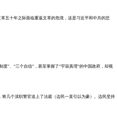
文革五十年之际面临重返文革的危境，这是习近平和中共的悲
度”、“三个自信”，甚至掌握了“宇宙真理”的中国政府，却视
，将几个渎职警官送上了法庭（边民一直引以为豪）。边民坚持