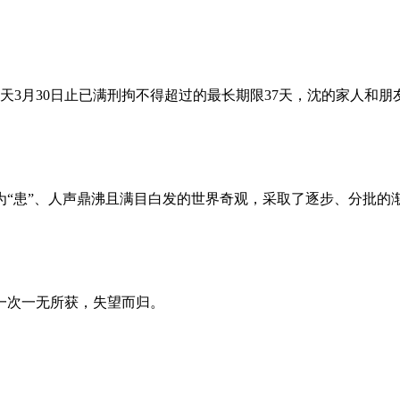
昨天3月30日止已满刑拘不得超过的最长期限37天，沈的家人和
为“患”、人声鼎沸且满目白发的世界奇观，采取了逐步、分批的
一次一无所获，失望而归。