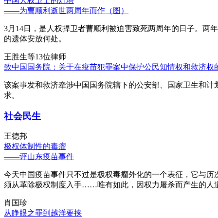
中国人权卫士的灯塔
——为曹顺利逝世两周年而作（图）
3月14日，是人权捍卫者曹顺利被迫害致死两周年的日子。两
的遗体安放何处。
王胜生等13位律师
致中国国务院：关于在疫苗犯罪案中保护公民知情权和救济权
该案事发和救济牵涉中国国务院辖下的公安部、国家卫生和计
求。
社会民生
王德邦
极权体制性的毒瘤
——评山东疫苗事件
今天中国疫苗事件只不过是极权毒瘤外化的一个表征，它与历
须从革除极权制度入手……唯有如此，因权力屠杀而产生的人
肖国珍
从睁眼之罪到越洋要挟