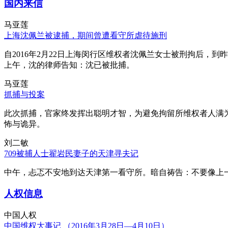
国内来信
马亚莲
上海沈佩兰被逮捕，期间曾遭看守所虐待施刑
自2016年2月22日上海闵行区维权者沈佩兰女士被刑拘后，到
上午，沈的律师告知：沈已被批捕。
马亚莲
抓捕与投案
此次抓捕，官家终发挥出聪明才智，为避免拘留所维权者人满
怖与诡异。
刘二敏
709被捕人士翟岩民妻子的天津寻夫记
中午，忐忑不安地到达天津第一看守所。暗自祷告：不要像上
人权信息
中国人权
中国维权大事记 （2016年3月28日—4月10日）