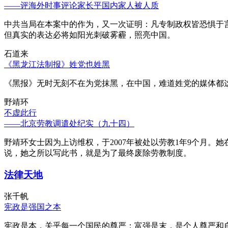
——评海外时事评论家长平国内家人被人质
中共当局在本案中的作为，又一次证明：凡专制政权皆恐惧于
但真实的表达必将如阳光刺破雾霾，照亮中国。
石道来
《黑龙江法制报》姓党也姓黑
《黑报》无时无刻不在为党抹黑，在中国，难道姓党的媒体都
野靖环
不虚此行
——北京劳教调遣处纪实（九十四）
野靖环女士因为上访维权，于2007年被处以劳教1年9个月
说，她之所以写此书，就是为了最终废除劳教制度。
法律天地
张千帆
宪政是强国之本
宪政是本，关乎每一个国民的尊严；富强是末，是个人尊严和