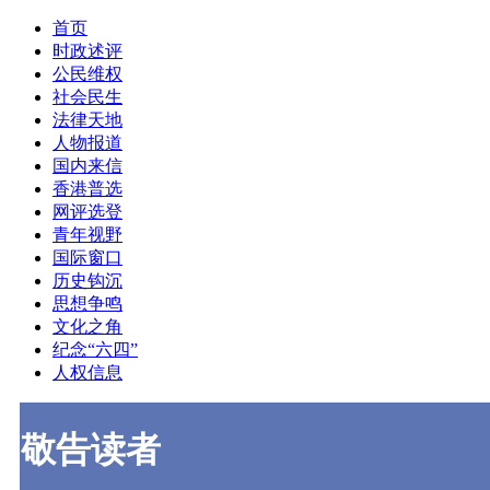
首页
时政述评
公民维权
社会民生
法律天地
人物报道
国内来信
香港普选
网评选登
青年视野
国际窗口
历史钩沉
思想争鸣
文化之角
纪念“六四”
人权信息
敬告读者