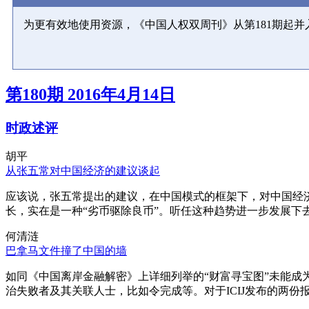
为更有效地使用资源，《中国人权双周刊》从第181期起
第180期 2016年4月14日
时政述评
胡平
从张五常对中国经济的建议谈起
应该说，张五常提出的建议，在中国模式的框架下，对中国经
长，实在是一种“劣币驱除良币”。听任这种趋势进一步发展下
何清涟
巴拿马文件撞了中国的墙
如同《中国离岸金融解密》上详细列举的“财富寻宝图”未能
治失败者及其关联人士，比如令完成等。对于ICIJ发布的两份