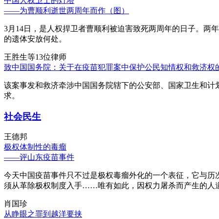
中国人权卫士的灯塔
——为曹顺利逝世两周年而作（图）
3月14日，是人权捍卫者曹顺利被迫害致死两周年的日子。两
的遗体安放何处。
王胜生等13位律师
致中国国务院：关于在疫苗犯罪案中保护公民知情权和救济权
该案事发和救济牵涉中国国务院辖下的公安部、国家卫生和计
求。
社会民生
王德邦
极权体制性的毒瘤
——评山东疫苗事件
今天中国疫苗事件只不过是极权毒瘤外化的一个表征，它与历
须从革除极权制度入手……唯有如此，因权力屠杀而产生的人
肖国珍
从睁眼之罪到越洋要挟