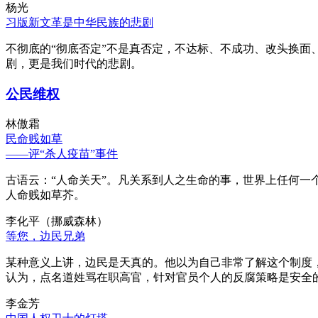
杨光
习版新文革是中华民族的悲剧
不彻底的“彻底否定”不是真否定，不达标、不成功、改头换面
剧，更是我们时代的悲剧。
公民维权
林傲霜
民命贱如草
——评“杀人疫苗”事件
古语云：“人命关天”。凡关系到人之生命的事，世界上任何一个
人命贱如草芥。
李化平（挪威森林）
等您，边民兄弟
某种意义上讲，边民是天真的。他以为自己非常了解这个制度
认为，点名道姓骂在职高官，针对官员个人的反腐策略是安全
李金芳