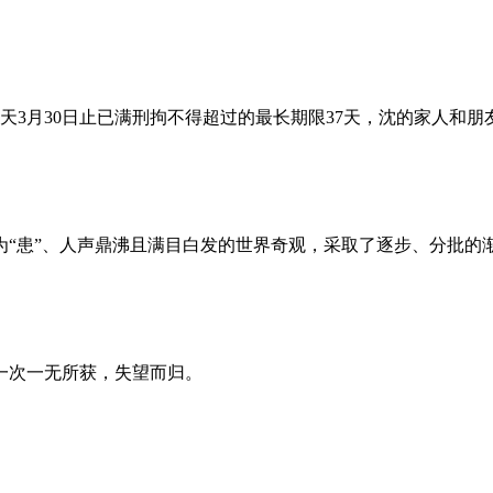
昨天3月30日止已满刑拘不得超过的最长期限37天，沈的家人和
为“患”、人声鼎沸且满目白发的世界奇观，采取了逐步、分批的
一次一无所获，失望而归。