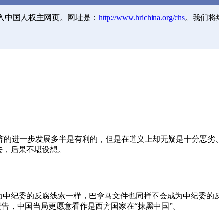
并入中国人权主网页。网址是：
http://www.hrichina.org/chs
。我们将
济的进一步发展多半是有利的，但是在道义上却无疑是十分恶劣
去，后果不堪设想。
成为中纪委的反腐线索一样，巴拿马文件也同样不会成为中纪委的
报告，中国当局更愿意看作是西方国家在“抹黑中国”。