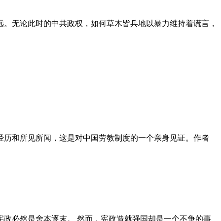
远。无论此时的中共政权，如何草木皆兵地以暴力维持着谎言，
泪经历和所见所闻，这是对中国劳教制度的一个亲身见证。作者
政必然是舍本逐末。 然而，宪政造就强国却是一个不争的事